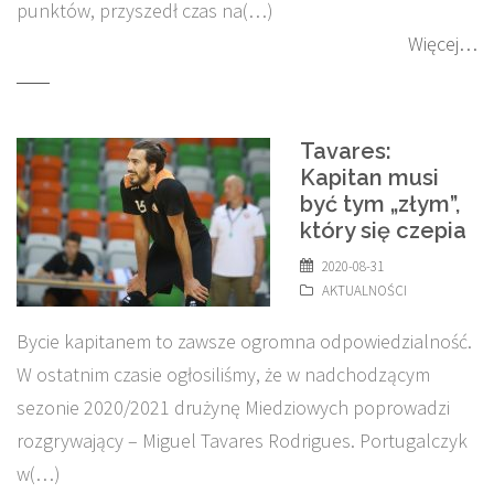
punktów, przyszedł czas na(…)
Więcej…
Tavares:
Kapitan musi
być tym „złym”,
który się czepia
2020-08-31
AKTUALNOŚCI
Bycie kapitanem to zawsze ogromna odpowiedzialność.
W ostatnim czasie ogłosiliśmy, że w nadchodzącym
sezonie 2020/2021 drużynę Miedziowych poprowadzi
rozgrywający – Miguel Tavares Rodrigues. Portugalczyk
w(…)