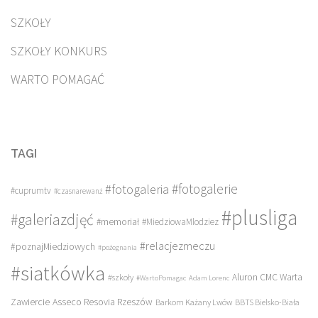
SZKOŁY
SZKOŁY KONKURS
WARTO POMAGAĆ
TAGI
#fotogalerie
#fotogaleria
#cuprumtv
#czasnarewanż
#plusliga
#galeriazdjęć
#memoriał
#MiedziowaMlodziez
#relacjezmeczu
#poznajMiedziowych
#pożegnania
#siatkówka
Aluron CMC Warta
#szkoły
#WartoPomagac
Adam Lorenc
Asseco Resovia Rzeszów
Zawiercie
Barkom Każany Lwów
BBTS Bielsko-Biała