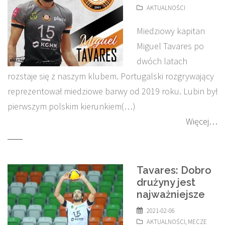
AKTUALNOŚCI
Miedziowy kapitan
Miguel Tavares po
dwóch latach
rozstaje się z naszym klubem. Portugalski rozgrywający
reprezentował miedziowe barwy od 2019 roku. Lubin był
pierwszym polskim kierunkiem(…)
Więcej…
Tavares: Dobro
drużyny jest
najważniejsze
2021-02-06
AKTUALNOŚCI
,
MECZE