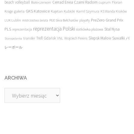
beach volleyball
Cerrad Enea Czarni Radom
cuprum
Florian
Biało-czerwoni
galeria
GKS Katowice
Kajetan Kubicki
Krage
Kamil Szymura
KS Wanda Kraków
PreZero Grand Prix
LUK Lublin
PGE Skra Bełchatów
mistrzostwa świata
playoffy
reprezentacja Polski
PLS
Stal Nysa
siatkówka plażowa
reprezentacja
transfer
Trefl Gdańsk
Ślepsk Malow Suwałki
VNL
Wojciech Ferens
バ
Staropolanka
レーボール
ARCHIWA
Archiwa