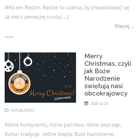
MKS-em Będzin. Będzie to szansa, by zrewanżować się
za mecz pierwszej rundy(…)
Więcej…
Merry
Christmas, czyli
jak Boże
Narodzenie
świętują nasi
obcokrajowcy
2020-12-23
AKTUALNOŚCI
Różne kontynenty, różne państwa, różne zwyczaje,
dania i tradycje. Jedne święta: Boże Narodzenie.