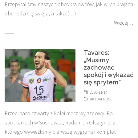
Przepytaliśmy naszych obcokrajowców, jak w ich krajach
obchodzi się święta, a także(…)
Więcej…
Tavares:
„Musimy
zachować
spokój i wykazać
się sprytem”
2020-11-14
AKTUALNOŚCI
Przed nami czwarty z kolei mecz wyjazdowy. Po
spotkaniach w Sosnowcu, Radomiu i Olsztynie, z
którego wywieźliśmy pierwszą wygraną i komplet