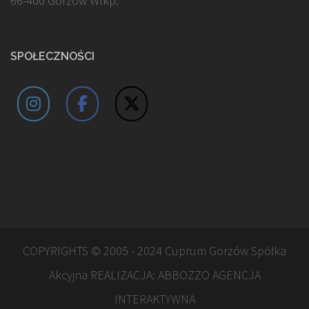
66-400 Gorzów Wlkp.
SPOŁECZNOŚCI
COPYRIGHTS © 2005 - 2024 Cuprum Gorzów Spółka
Akcyjna REALIZACJA:
ABBOZZO AGENCJA
INTERAKTYWNA