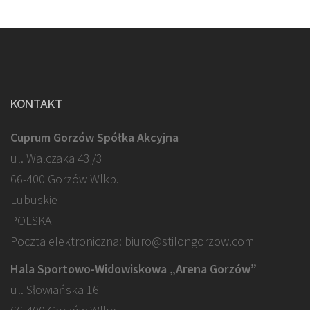
KONTAKT
Cuprum Gorzów Spółka Akcyjna
ul. Walczaka 43j/3
66-400 Gorzów Wlkp.
Lubuskie
POLSKA
Poczta elektroniczna: biuro@stilongorzow.com
Hala Sportowo-Widowiskowa „Arena Gorzów”
ul. Słowiańska 16