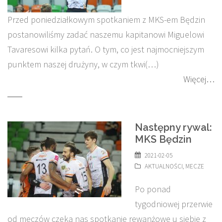
Przed poniedziałkowym spotkaniem z MKS-em Będzin
postanowiliśmy zadać naszemu kapitanowi Miguelowi
Tavaresowi kilka pytań. O tym, co jest najmocniejszym
punktem naszej drużyny, w czym tkwi(…)
Więcej…
Następny rywal:
MKS Będzin
2021-02-05
AKTUALNOŚCI
,
MECZE
Po ponad
tygodniowej przerwie
od meczów czeka nas spotkanie rewanżowe u siebie z