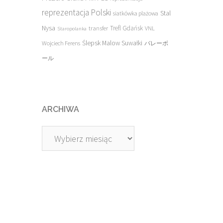
reprezentacja Polski
Stal
siatkówka plażowa
Nysa
transfer
Trefl Gdańsk
VNL
Staropolanka
Ślepsk Malow Suwałki
Wojciech Ferens
バレーボ
ール
ARCHIWA
Archiwa