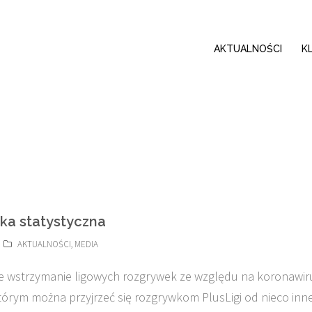
AKTUALNOŚCI
K
ka statystyczna
AKTUALNOŚCI
,
MEDIA
 wstrzymanie ligowych rozgrywek ze względu na koronawir
którym można przyjrzeć się rozgrywkom PlusLigi od nieco inne