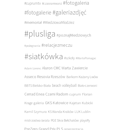
#fotogaleria
#cuprumtv
#czasnarewanż
#galeriazdjęć
#fotogalerie
#memoriał
#MiedziowaMlodziez
#plusliga
#poznajMiedziowych
#relacjezmeczu
#pożegnania
#siatkówka
#szkoły
#WartoPomagac
Aluron CMC Warta Zawiercie
Adam Lorenc
Asseco Resovia Rzeszów
Barkom Każany Lwów
beach volleyball
BBTS Bielsko-Biała
Biało-czerwoni
Cerrad Enea Czarni Radom
cuprum
Florian
galeria
GKS Katowice
Kajetan Kubicki
Krage
Kamil Szymura
KS Wanda Kraków
LUK Lublin
PGE Skra Bełchatów
mistrzostwa świata
playoffy
PreZero Grand Prix PLS
reprezentacja