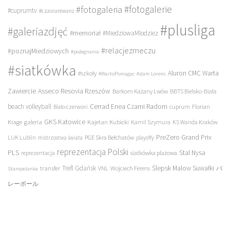
#fotogalerie
#fotogaleria
#cuprumtv
#czasnarewanż
#plusliga
#galeriazdjęć
#memoriał
#MiedziowaMlodziez
#relacjezmeczu
#poznajMiedziowych
#pożegnania
#siatkówka
Aluron CMC Warta
#szkoły
#WartoPomagac
Adam Lorenc
Asseco Resovia Rzeszów
Zawiercie
Barkom Każany Lwów
BBTS Bielsko-Biała
beach volleyball
Cerrad Enea Czarni Radom
cuprum
Florian
Biało-czerwoni
galeria
GKS Katowice
Kajetan Kubicki
Krage
Kamil Szymura
KS Wanda Kraków
PreZero Grand Prix
LUK Lublin
PGE Skra Bełchatów
mistrzostwa świata
playoffy
reprezentacja Polski
PLS
Stal Nysa
siatkówka plażowa
reprezentacja
transfer
Trefl Gdańsk
Ślepsk Malow Suwałki
VNL
Wojciech Ferens
バ
Staropolanka
レーボール