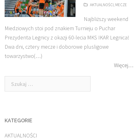
AKTUALNOŚCI
,
MECZE
Najbliższy weekend
Miedziowych stoi pod znakiem Turnieju o Puchar
Prezydenta Legnicy z okazji 60-lecia MKS IKAR Legnica!
Dwa dni, cztery mecze i doborowe plusligowe
towarzystwo(…)
Więcej…
Szukaj:
KATEGORIE
AKTUALNOŚCI