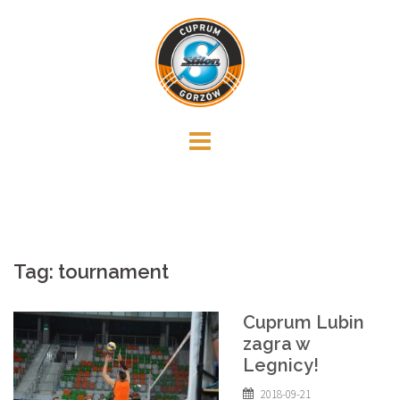
Skip
to
content
Tag:
tournament
Cuprum Lubin
zagra w
Legnicy!
2018-09-21