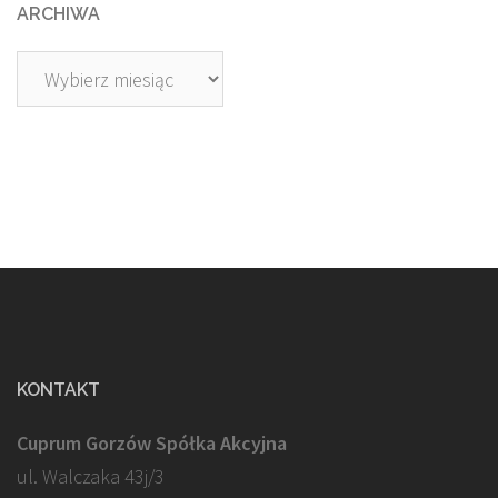
ARCHIWA
Archiwa
KONTAKT
Cuprum Gorzów Spółka Akcyjna
ul. Walczaka 43j/3