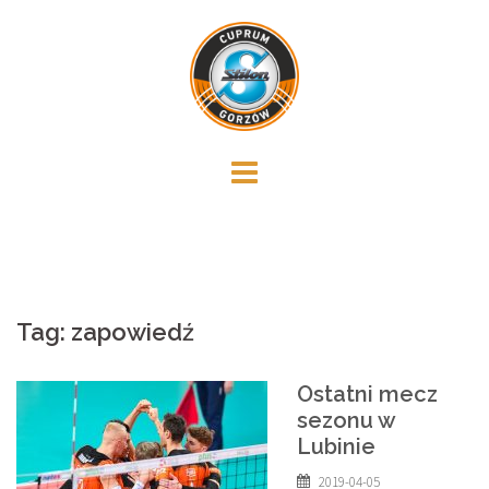
Skip
to
content
Tag:
zapowiedź
Ostatni mecz
sezonu w
Lubinie
2019-04-05