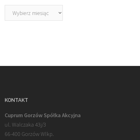
Archiwa
KONTAKT
Cuprum Gorzów Spółka Akcyjna
ul. Walczaka 43j/3
66-400 Gorzów Wlkp.