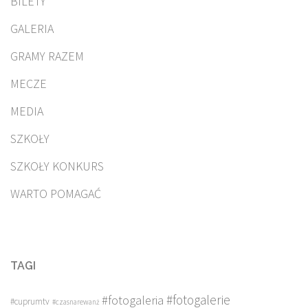
BILETY
GALERIA
GRAMY RAZEM
MECZE
MEDIA
SZKOŁY
SZKOŁY KONKURS
WARTO POMAGAĆ
TAGI
#fotogalerie
#fotogaleria
#cuprumtv
#czasnarewanż