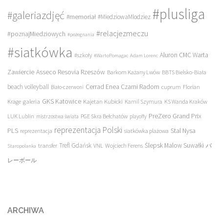
#plusliga
#galeriazdjęć
#memoriał
#MiedziowaMlodziez
#relacjezmeczu
#poznajMiedziowych
#pożegnania
#siatkówka
Aluron CMC Warta
#szkoły
#WartoPomagac
Adam Lorenc
Asseco Resovia Rzeszów
Zawiercie
Barkom Każany Lwów
BBTS Bielsko-Biała
beach volleyball
Cerrad Enea Czarni Radom
cuprum
Florian
Biało-czerwoni
galeria
GKS Katowice
Kajetan Kubicki
Krage
Kamil Szymura
KS Wanda Kraków
PreZero Grand Prix
LUK Lublin
PGE Skra Bełchatów
mistrzostwa świata
playoffy
reprezentacja Polski
PLS
Stal Nysa
siatkówka plażowa
reprezentacja
transfer
Trefl Gdańsk
Ślepsk Malow Suwałki
VNL
Wojciech Ferens
バ
Staropolanka
レーボール
ARCHIWA