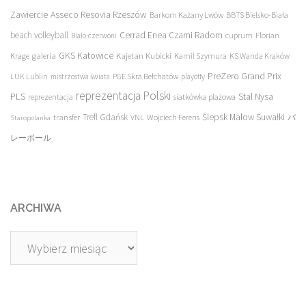
Asseco Resovia Rzeszów
Zawiercie
Barkom Każany Lwów
BBTS Bielsko-Biała
beach volleyball
Cerrad Enea Czarni Radom
cuprum
Florian
Biało-czerwoni
galeria
GKS Katowice
Kajetan Kubicki
Krage
Kamil Szymura
KS Wanda Kraków
PreZero Grand Prix
LUK Lublin
PGE Skra Bełchatów
mistrzostwa świata
playoffy
reprezentacja Polski
PLS
Stal Nysa
siatkówka plażowa
reprezentacja
transfer
Trefl Gdańsk
Ślepsk Malow Suwałki
VNL
Wojciech Ferens
バ
Staropolanka
レーボール
ARCHIWA
Archiwa