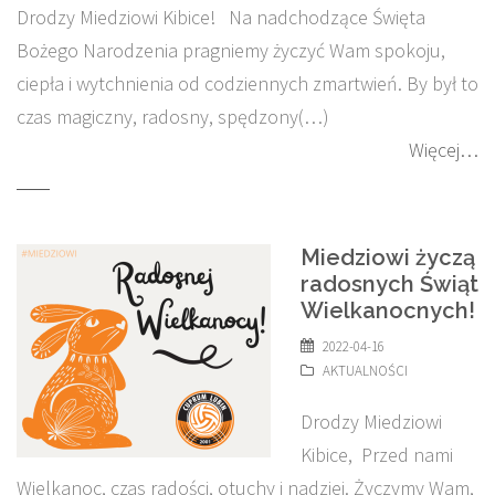
Drodzy Miedziowi Kibice! Na nadchodzące Święta
Bożego Narodzenia pragniemy życzyć Wam spokoju,
ciepła i wytchnienia od codziennych zmartwień. By był to
czas magiczny, radosny, spędzony(…)
Więcej…
Miedziowi życzą
radosnych Świąt
Wielkanocnych!
2022-04-16
AKTUALNOŚCI
Drodzy Miedziowi
Kibice, Przed nami
Wielkanoc, czas radości, otuchy i nadziei. Życzymy Wam,