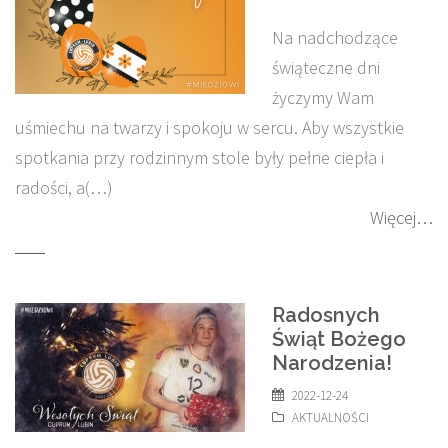
Na nadchodzące
świąteczne dni
życzymy Wam
uśmiechu na twarzy i spokoju w sercu. Aby wszystkie
spotkania przy rodzinnym stole były pełne ciepła i
radości, a(…)
Więcej…
Radosnych
Świąt Bożego
Narodzenia!
2022-12-24
AKTUALNOŚCI