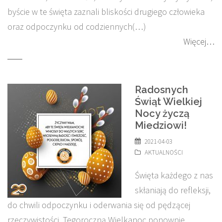
byście w te święta zaznali bliskości drugiego człowieka
oraz odpoczynku od codziennych(…)
Więcej…
Radosnych
Świąt Wielkiej
Nocy życzą
Miedziowi!
2021-04-03
AKTUALNOŚCI
Święta każdego z nas
skłaniają do refleksji,
do chwili odpoczynku i oderwania się od pędzącej
rzeczywistości. Tegoroczną Wielkanoc ponownie