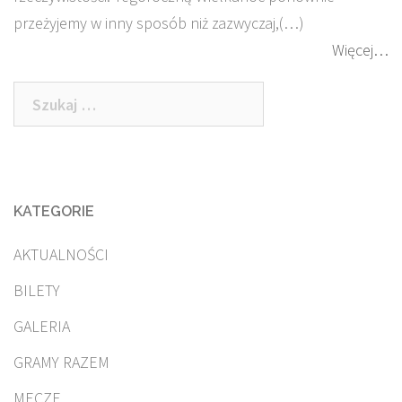
przeżyjemy w inny sposób niż zazwyczaj,(…)
Więcej…
Szukaj:
KATEGORIE
AKTUALNOŚCI
BILETY
GALERIA
GRAMY RAZEM
MECZE