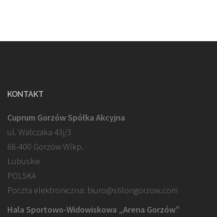
KONTAKT
Cuprum Gorzów Spółka Akcyjna
ul. Walczaka 43j/3
66-400 Gorzów Wlkp.
Lubuskie
POLSKA
Poczta elektroniczna: biuro@stilongorzow.com
Hala Sportowo-Widowiskowa „Arena Gorzów”