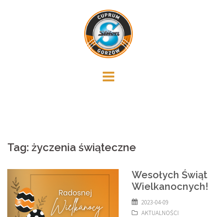
Skip
to
content
Tag:
życzenia świąteczne
Wesołych Świąt
Wielkanocnych!
2023-04-09
AKTUALNOŚCI