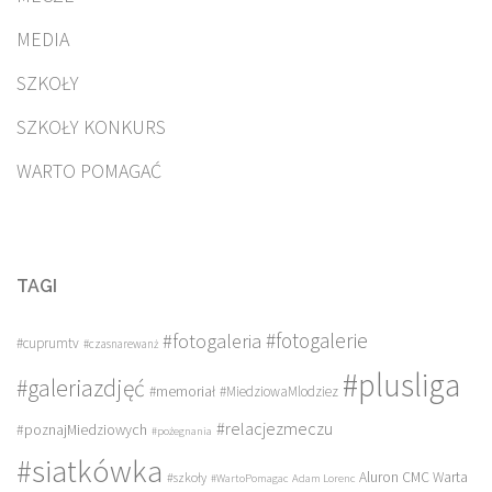
MEDIA
SZKOŁY
SZKOŁY KONKURS
WARTO POMAGAĆ
TAGI
#fotogalerie
#fotogaleria
#cuprumtv
#czasnarewanż
#plusliga
#galeriazdjęć
#memoriał
#MiedziowaMlodziez
#relacjezmeczu
#poznajMiedziowych
#pożegnania
#siatkówka
Aluron CMC Warta
#szkoły
#WartoPomagac
Adam Lorenc