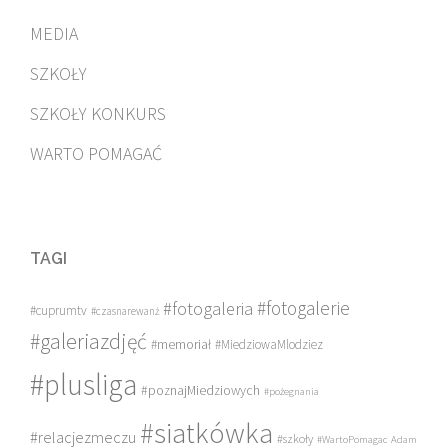
MEDIA
SZKOŁY
SZKOŁY KONKURS
WARTO POMAGAĆ
TAGI
#fotogalerie
#fotogaleria
#cuprumtv
#czasnarewanż
#galeriazdjęć
#memoriał
#MiedziowaMlodziez
#plusliga
#poznajMiedziowych
#pożegnania
#siatkówka
#relacjezmeczu
#szkoły
#WartoPomagac
Adam