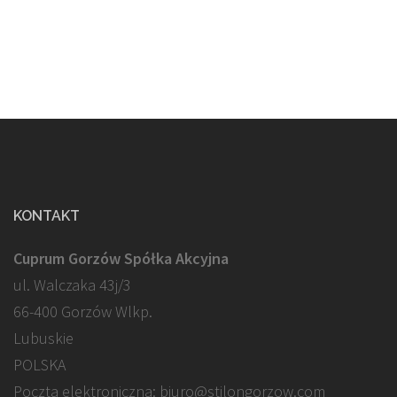
KONTAKT
Cuprum Gorzów Spółka Akcyjna
ul. Walczaka 43j/3
66-400 Gorzów Wlkp.
Lubuskie
POLSKA
Poczta elektroniczna: biuro@stilongorzow.com