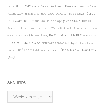
Asseco Resovia Rzeszów
Aluron CMC Warta Zawiercie
Barkom
Lorenc
beach volleyball
Cerrad
Każany Lwów
BBTS Bielsko-Biała
Biało-czerwoni
Enea Czarni Radom
galeria
GKS Katowice
cuprum
Florian Krage
Kajetan Kubicki
Kamil Szymura
KS Wanda Kraków
LUK Lublin
mistrzostwa
PreZero Grand Prix PLS
PGE Skra Bełchatów
świata
playoffy
reprezentacja
reprezentacja Polski
Stal Nysa
siatkówka plażowa
Staropolanka
transfer
Trefl Gdańsk
Ślepsk Malow Suwałki
VNL
Wojciech Ferens
バレー
ボール
ARCHIWA
Archiwa