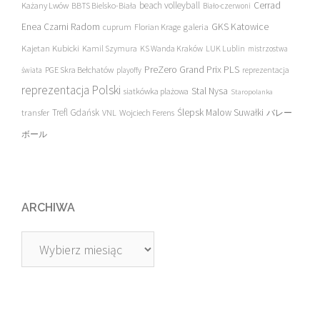
beach volleyball
Cerrad
Każany Lwów
BBTS Bielsko-Biała
Biało-czerwoni
Enea Czarni Radom
galeria
GKS Katowice
cuprum
Florian Krage
Kajetan Kubicki
Kamil Szymura
KS Wanda Kraków
LUK Lublin
mistrzostwa
PreZero Grand Prix PLS
PGE Skra Bełchatów
świata
playoffy
reprezentacja
reprezentacja Polski
Stal Nysa
siatkówka plażowa
Staropolanka
transfer
Trefl Gdańsk
Ślepsk Malow Suwałki
VNL
Wojciech Ferens
バレー
ボール
ARCHIWA
Archiwa