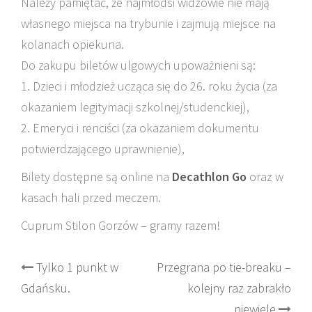
Należy pamiętać, że najmłodsi widzowie nie mają
własnego miejsca na trybunie i zajmują miejsce na
kolanach opiekuna.
Do zakupu biletów ulgowych upoważnieni są:
1. Dzieci i młodzież ucząca się do 26. roku życia (za
okazaniem legitymacji szkolnej/studenckiej),
2. Emeryci i renciści (za okazaniem dokumentu
potwierdzającego uprawnienie),
Bilety dostępne są online na
Decathlon Go
oraz w
kasach hali przed meczem.
Cuprum Stilon Gorzów – gramy razem!
Post
Tylko 1 punkt w
Przegrana po tie-breaku –
Gdańsku.
kolejny raz zabrakło
navigation
niewiele