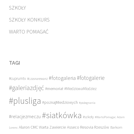
SZKOŁY
SZKOŁY KONKURS
WARTO POMAGAĆ
TAGI
#fotogalerie
#fotogaleria
#cuprumtv
#czasnarewanż
#galeriazdjęć
#memoriał
#MiedziowaMlodziez
#plusliga
#poznajMiedziowych
#pożegnania
#siatkówka
#relacjezmeczu
#szkoły
#WartoPomagac
Adam
Asseco Resovia Rzeszów
Aluron CMC Warta Zawiercie
Barkom
Lorenc