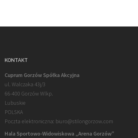
KONTAKT
Cuprum Gorzów Spółka Akcyjna
ul. Walczaka 43j/3
66-400 Gorzów Wlkp.
Lubuskie
POLSKA
Poczta elektroniczna: biuro@stilongorzow.com
Hala Sportowo-Widowiskowa „Arena Gorzów”