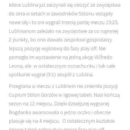
kibice Lublina już zaczynali się cieszyć ze zwycięstwa
do zera w setach w zawodników Stilonu wstąpiły
nowe siły i to oni wygrali trzecią partię meczu 23:25.
Lublinianom zależało na zwycięstwie za co najmniej
2 punkty, bo ono dawało zespołowi gospodarzy
lepszą pozycję wyjściową do fazy play off. Nie
pomogło im wystawienie na jedną akcję Wilfredo
Leona, ale w ostatecznym rozrachunku i tak całe
spotkanie wygrał (3:1) zespół z Lublina.
Przegrana w meczu z Lublinem nie zmieniła pozycji
Cuprum Stilon Gorzów w ligowej tabeli. Nasi kończą
sezon na 12 miejscu. Dzięki dzisiejszej wygranej
Bogdanka awansowała o jedno oczko i obecnie
plasuje się na 4 miejscu. O ostatecznym kształcie
ligowej tabeli zadecydują mecze fazy play off.