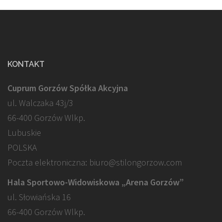
KONTAKT
Cuprum Gorzów Spółka Akcyjna
ul. Walczaka 43j/3
66-400 Gorzów Wlkp.
Lubuskie
POLSKA
Poczta elektroniczna: biuro@stilongorzow.com
Hala Sportowo-Widowiskowa „Arena Gorzów”
ul. Słowiańska 16
66-400 Gorzów Wlkp.