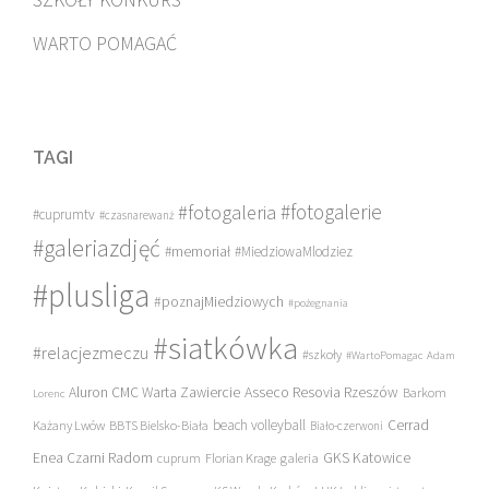
WARTO POMAGAĆ
TAGI
#fotogalerie
#fotogaleria
#cuprumtv
#czasnarewanż
#galeriazdjęć
#memoriał
#MiedziowaMlodziez
#plusliga
#poznajMiedziowych
#pożegnania
#siatkówka
#relacjezmeczu
#szkoły
#WartoPomagac
Adam
Asseco Resovia Rzeszów
Aluron CMC Warta Zawiercie
Barkom
Lorenc
beach volleyball
Cerrad
Każany Lwów
BBTS Bielsko-Biała
Biało-czerwoni
Enea Czarni Radom
galeria
GKS Katowice
cuprum
Florian Krage