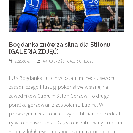
Bogdanka znów za silna dla Stilonu
[GALERIA ZDJĘĆ]
2025-03-24
AKTUALNOŚCI
,
GALERIA
,
MECZE
LUK Bogdanka Lublin w ostatnim meczu sezonu
zasadniczego PlusLigi pokonał we własnej hali
zawodników Cuprum Stilon Gorzów. To druga
porażka gorzowian z zespołem z Lubina. W
pierwszym meczu obu drużyn lublinianie nie oddali
rywalom nawet seta. Dziś skoncentrowany Cuprum
Stilon zdołał urwać gospodarzom trzeciego seta.