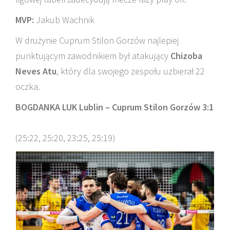
MVP:
Jakub Wachnik
W drużynie Cuprum Stilon Gorzów najlepiej
punktującym zawodnikiem był atakujący
Chizoba
Neves Atu
, który dla swojego zespołu uzbierał 22
oczka.
BOGDANKA LUK Lublin – Cuprum Stilon Gorzów 3:1
(25:22, 25:20, 23:25, 25:19)