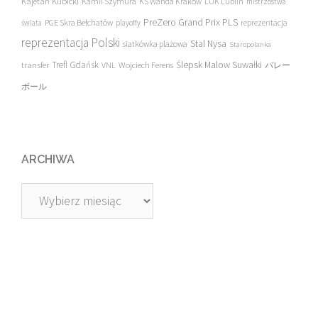
Kajetan Kubicki
Kamil Szymura
KS Wanda Kraków
LUK Lublin
mistrzostwa
PreZero Grand Prix PLS
PGE Skra Bełchatów
świata
playoffy
reprezentacja
reprezentacja Polski
Stal Nysa
siatkówka plażowa
Staropolanka
transfer
Trefl Gdańsk
Ślepsk Malow Suwałki
VNL
Wojciech Ferens
バレー
ボール
ARCHIWA
Archiwa