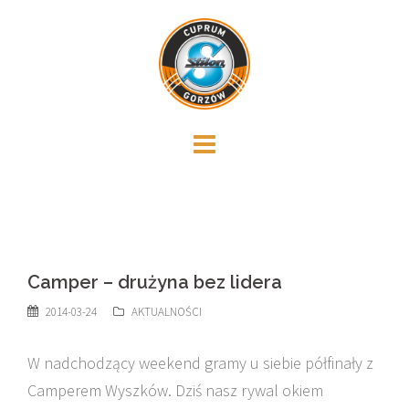
Skip
to
content
Camper – drużyna bez lidera
2014-03-24
AKTUALNOŚCI
W nadchodzący weekend gramy u siebie półfinały z
Camperem Wyszków. Dziś nasz rywal okiem