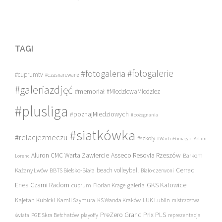
TAGI
#fotogalerie
#fotogaleria
#cuprumtv
#czasnarewanż
#galeriazdjęć
#memoriał
#MiedziowaMlodziez
#plusliga
#poznajMiedziowych
#pożegnania
#siatkówka
#relacjezmeczu
#szkoły
#WartoPomagac
Adam
Asseco Resovia Rzeszów
Aluron CMC Warta Zawiercie
Barkom
Lorenc
beach volleyball
Cerrad
Każany Lwów
BBTS Bielsko-Biała
Biało-czerwoni
Enea Czarni Radom
galeria
GKS Katowice
cuprum
Florian Krage
Kajetan Kubicki
Kamil Szymura
KS Wanda Kraków
LUK Lublin
mistrzostwa
PreZero Grand Prix PLS
PGE Skra Bełchatów
świata
playoffy
reprezentacja