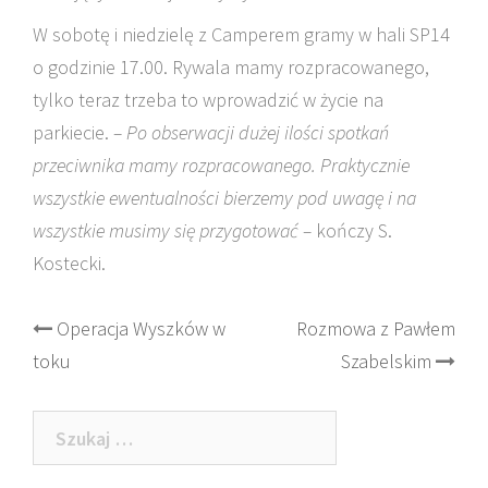
W sobotę i niedzielę z Camperem gramy w hali SP14
o godzinie 17.00. Rywala mamy rozpracowanego,
tylko teraz trzeba to wprowadzić w życie na
parkiecie.
– Po obserwacji dużej ilości spotkań
przeciwnika mamy rozpracowanego. Praktycznie
wszystkie ewentualności bierzemy pod uwagę i na
wszystkie musimy się przygotować –
kończy S.
Kostecki.
Post
Operacja Wyszków w
Rozmowa z Pawłem
toku
Szabelskim
navigation
Szukaj: