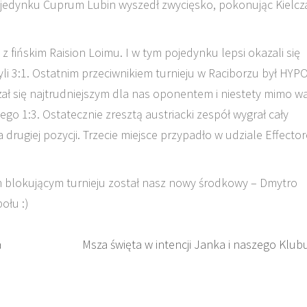
pojedynku Cuprum Lubin wyszedł zwycięsko, pokonując Kielcz
z fińskim Raision Loimu. I w tym pojedynku lepsi okazali się
li 3:1. Ostatnim przeciwnikiem turnieju w Raciborzu był HYP
zał się najtrudniejszym dla nas oponentem i niestety mimo wa
o 1:3. Ostatecznie zresztą austriacki zespół wygrał cały
drugiej pozycji. Trzecie miejsce przypadło w udziale Effecto
m blokującym turnieju został nasz nowy środkowy – Dmytro
ołu :)
a
Msza święta w intencji Janka i naszego Klub