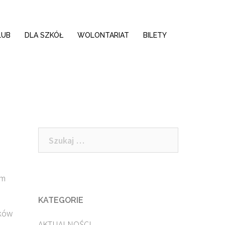
LUB
DLA SZKÓŁ
WOLONTARIAT
BILETY
Szukaj:
em
KATEGORIE
ików
AKTUALNOŚCI