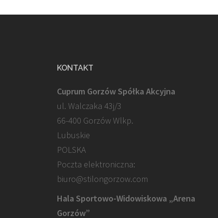
KONTAKT
Cuprum Gorzów Spółka Akcyjna
ul. Walczaka 43j/3
66-400 Gorzów Wlkp.
Lubuskie
POLSKA
Poczta elektroniczna:
biuro@stilongorzow.com
Hala Sportowo-Widowiskowa „Arena
Gorzów”