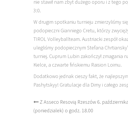
nie stawił nam zbyt dużego oporu i z tego 
3:0.
W drugim spotkaniu turnieju zmierzyliśmy się 
podopieczni Gianniego Cretu, którzy zwycięży
TIROL Volleyballteam. Austriacki zespół oka
ulegliśmy podopiecznym Stefana Chrtiansky’eg
turniej. Cuprum Lubin zakończył zmagania na 
Kielce, a czwarte fińskiemu Raision Loimu.
Dodatkowo jednak cieszy fakt, że najlepszy
Pashytskyy! Gratulacje dla Dimy i całego zesp
Post
Z Asseco Resovią Rzeszów 6. październik
(poniedzialek) o godz. 18.00
navigation