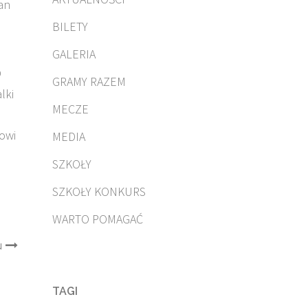
an
BILETY
GALERIA
O
GRAMY RAZEM
lki
MECZE
rowi
MEDIA
SZKOŁY
SZKOŁY KONKURS
WARTO POMAGAĆ
u
TAGI