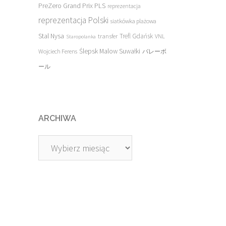
PreZero Grand Prix PLS
reprezentacja
reprezentacja Polski
siatkówka plażowa
Stal Nysa
transfer
Trefl Gdańsk
VNL
Staropolanka
Ślepsk Malow Suwałki
Wojciech Ferens
バレーボ
ール
ARCHIWA
Archiwa