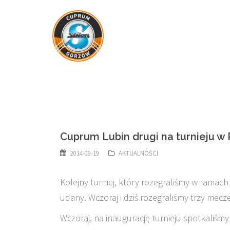
Skip
to
content
Cuprum Lubin drugi na turnieju w 
2014-09-19
AKTUALNOŚCI
Kolejny turniej, który rozegraliśmy w ramac
udany. Wczoraj i dziś rozegraliśmy trzy mec
Wczoraj, na inaugurację turnieju spotkaliśmy