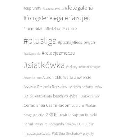
#fotogaleria
#cuprumtv
#czasnarewanż
#galeriazdjęć
#fotogalerie
#memoriał
#MiedziowaMlodziez
#plusliga
#poznajMiedziowych
#relacjezmeczu
#pożegnania
#siatkówka
#szkoły
#WartoPomagac
Aluron CMC Warta Zawiercie
Adam Lorenc
Asseco Resovia Rzeszów
Barkom Każany Lwów
beach volleyball
BBTS Bielsko-Biała
Biało-czerwoni
Cerrad Enea Czarni Radom
cuprum
Florian
galeria
GKS Katowice
Kajetan Kubicki
Krage
Kamil Szymura
KS Wanda Kraków
LUK Lublin
PGE Skra Bełchatów
mistrzostwa świata
playoffy