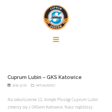
Skip
to
content
Cuprum Lubin – GKS Katowice
2016-12-05
AKTUALNOŚCI
Na zakończenie 12. kolejki Plusligi Cuprum Lubin
zmierzy się z GKSem Katowice. Nasz najbliższy