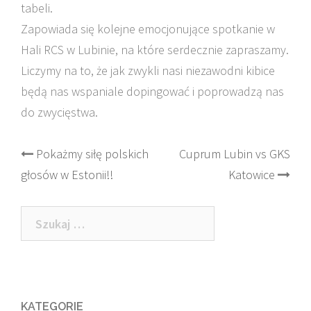
tabeli.
Zapowiada się kolejne emocjonujące spotkanie w
Hali RCS w Lubinie, na które serdecznie zapraszamy.
Liczymy na to, że jak zwykli nasi niezawodni kibice
będą nas wspaniale dopingować i poprowadzą nas
do zwycięstwa.
Post
Pokażmy siłę polskich
Cuprum Lubin vs GKS
głosów w Estonii!!
Katowice
navigation
Szukaj:
KATEGORIE