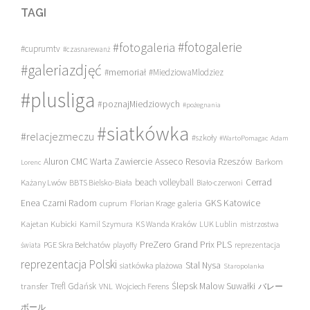
TAGI
#fotogalerie
#fotogaleria
#cuprumtv
#czasnarewanż
#galeriazdjęć
#memoriał
#MiedziowaMlodziez
#plusliga
#poznajMiedziowych
#pożegnania
#siatkówka
#relacjezmeczu
#szkoły
#WartoPomagac
Adam
Asseco Resovia Rzeszów
Aluron CMC Warta Zawiercie
Barkom
Lorenc
beach volleyball
Cerrad
Każany Lwów
BBTS Bielsko-Biała
Biało-czerwoni
Enea Czarni Radom
galeria
GKS Katowice
cuprum
Florian Krage
Kajetan Kubicki
Kamil Szymura
KS Wanda Kraków
LUK Lublin
mistrzostwa
PreZero Grand Prix PLS
PGE Skra Bełchatów
świata
playoffy
reprezentacja
reprezentacja Polski
Stal Nysa
siatkówka plażowa
Staropolanka
transfer
Trefl Gdańsk
Ślepsk Malow Suwałki
VNL
Wojciech Ferens
バレー
ボール