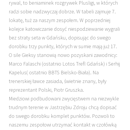
rywal, to beniaminek rozgrywek Plusligi, w których
radzi sobie nadzwyczaj dobrze. W tabeli zajmuje 7.
lokatę, tuż za naszym zespołem. W poprzedniej
kolejce katowiczanie dosyć niespodziewanie wygrali
bez straty seta w Gdańsku, dopisując do swego
dorobku trzy punkty, których w sumie mają już 17.
O sile Gieksy stanowią nowo pozyskani zawodnicy:
Marco Falaschi (ostatnio Lotos Trefl Gdańsk) i Serhij
Kapelus( ostatnio BBTS Bielsko-Biała). Na
trenerskiej ławce zasiada, świetnie znany, były
reprezentant Polski, Piotr Gruszka.
Miedziowi podbudowani zwycięstwem na niezwykle
trudnym terenie w Jastrzębiu Zdroju chcą dopisać
do swego dorobku komplet punktów. Pozwoli to
naszemu zespołowi utrzymać kontakt w czołówką