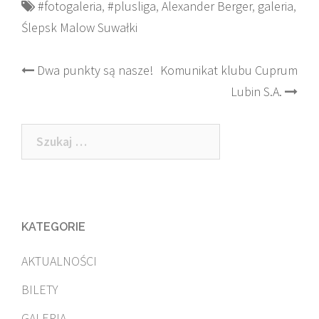
#fotogaleria
,
#plusliga
,
Alexander Berger
,
galeria
,
Ślepsk Malow Suwałki
Post
Dwa punkty są nasze!
Komunikat klubu Cuprum
Lubin S.A.
navigation
Szukaj:
KATEGORIE
AKTUALNOŚCI
BILETY
GALERIA