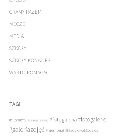
GRAMY RAZEM
MECZE
MEDIA
SZKOŁY
SZKOŁY KONKURS
WARTO POMAGAĆ
TAGI
#fotogalerie
#fotogaleria
#cuprumtv
#czasnarewanż
#galeriazdjęć
#memoriał
#MiedziowaMlodziez