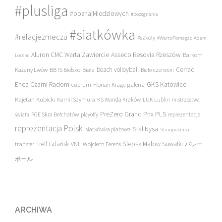
#plusliga
#poznajMiedziowych
#pożegnania
#siatkówka
#relacjezmeczu
#szkoły
#WartoPomagac
Adam
Asseco Resovia Rzeszów
Aluron CMC Warta Zawiercie
Barkom
Lorenc
beach volleyball
Cerrad
Każany Lwów
BBTS Bielsko-Biała
Biało-czerwoni
Enea Czarni Radom
galeria
GKS Katowice
cuprum
Florian Krage
Kajetan Kubicki
Kamil Szymura
KS Wanda Kraków
LUK Lublin
mistrzostwa
PreZero Grand Prix PLS
PGE Skra Bełchatów
świata
playoffy
reprezentacja
reprezentacja Polski
Stal Nysa
siatkówka plażowa
Staropolanka
transfer
Trefl Gdańsk
Ślepsk Malow Suwałki
VNL
Wojciech Ferens
バレー
ボール
ARCHIWA