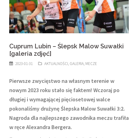
Cuprum Lubin – Ślepsk Malow Suwałki
[galeria zdjęć]
2023-01-31
AKTUALNOŚCI
,
GALERIA
,
MECZE
Pierwsze zwycięstwo na własnym terenie w
nowym 2023 roku stało się faktem! Wczoraj po
długiej i wymagającej pięciosetowej walce
pokonaliśmy drużynę Ślepska Malow Suwałki 3:2.
Nagroda dla najlepszego zawodnika meczu trafiła
w ręce Alexandra Bergera.