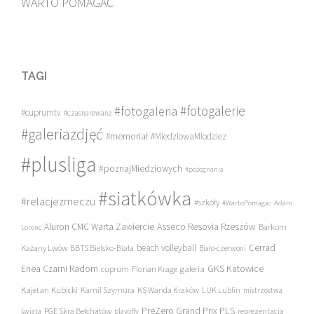
WARTO POMAGAĆ
TAGI
#fotogalerie
#fotogaleria
#cuprumtv
#czasnarewanż
#galeriazdjęć
#memoriał
#MiedziowaMlodziez
#plusliga
#poznajMiedziowych
#pożegnania
#siatkówka
#relacjezmeczu
#szkoły
#WartoPomagac
Adam
Asseco Resovia Rzeszów
Aluron CMC Warta Zawiercie
Barkom
Lorenc
beach volleyball
Cerrad
Każany Lwów
BBTS Bielsko-Biała
Biało-czerwoni
Enea Czarni Radom
galeria
GKS Katowice
cuprum
Florian Krage
Kajetan Kubicki
Kamil Szymura
KS Wanda Kraków
LUK Lublin
mistrzostwa
PreZero Grand Prix PLS
PGE Skra Bełchatów
świata
playoffy
reprezentacja