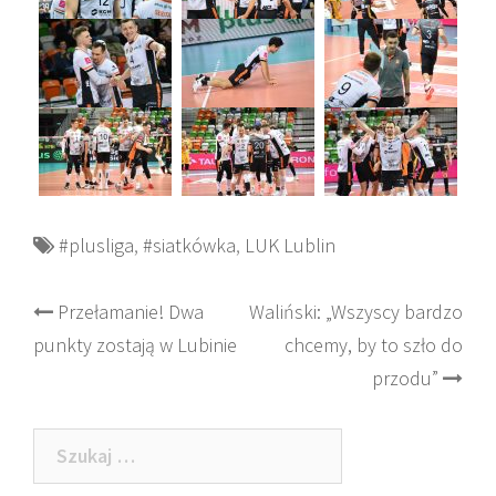
#plusliga
,
#siatkówka
,
LUK Lublin
Post
Przełamanie! Dwa
Waliński: „Wszyscy bardzo
punkty zostają w Lubinie
chcemy, by to szło do
navigation
przodu”
Szukaj: