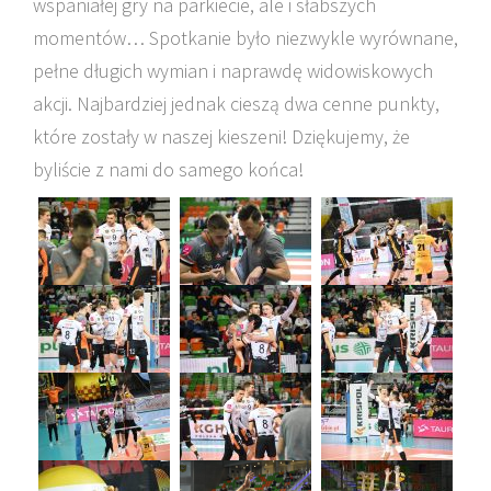
wspaniałej gry na parkiecie, ale i słabszych
momentów… Spotkanie było niezwykle wyrównane,
pełne długich wymian i naprawdę widowiskowych
akcji. Najbardziej jednak cieszą dwa cenne punkty,
które zostały w naszej kieszeni! Dziękujemy, że
byliście z nami do samego końca!