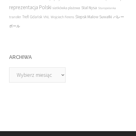
reprezentacja Polski
Stal Nysa
siatkówka plażowa
Staropolanka
transfer
Trefl Gdańsk
Ślepsk Malow Suwałki
VNL
Wojciech Ferens
バレー
ボール
ARCHIWA
Archiwa