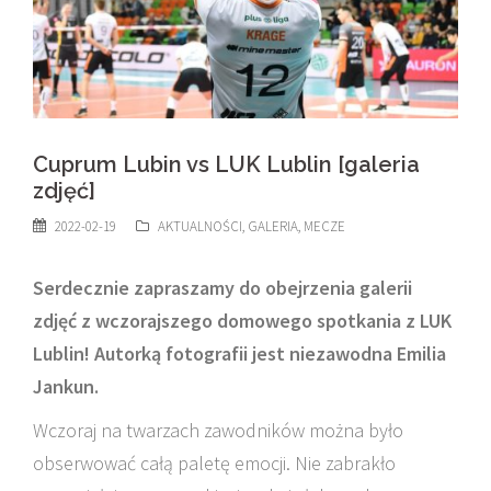
Cuprum Lubin vs LUK Lublin [galeria
zdjęć]
2022-02-19
AKTUALNOŚCI
,
GALERIA
,
MECZE
Serdecznie zapraszamy do obejrzenia galerii
zdjęć z wczorajszego domowego spotkania z LUK
Lublin! Autorką fotografii jest niezawodna Emilia
Jankun.
Wczoraj na twarzach zawodników można było
obserwować całą paletę emocji. Nie zabrakło