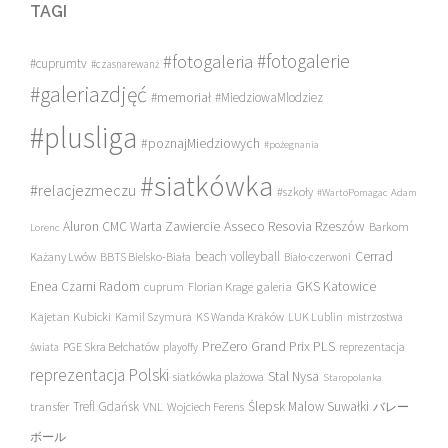
TAGI
#fotogalerie
#fotogaleria
#cuprumtv
#czasnarewanż
#galeriazdjęć
#memoriał
#MiedziowaMlodziez
#plusliga
#poznajMiedziowych
#pożegnania
#siatkówka
#relacjezmeczu
#szkoły
#WartoPomagac
Adam
Asseco Resovia Rzeszów
Aluron CMC Warta Zawiercie
Barkom
Lorenc
beach volleyball
Cerrad
Każany Lwów
BBTS Bielsko-Biała
Biało-czerwoni
Enea Czarni Radom
galeria
GKS Katowice
cuprum
Florian Krage
Kajetan Kubicki
Kamil Szymura
KS Wanda Kraków
LUK Lublin
mistrzostwa
PreZero Grand Prix PLS
PGE Skra Bełchatów
świata
playoffy
reprezentacja
reprezentacja Polski
Stal Nysa
siatkówka plażowa
Staropolanka
transfer
Trefl Gdańsk
Ślepsk Malow Suwałki
VNL
Wojciech Ferens
バレー
ボール