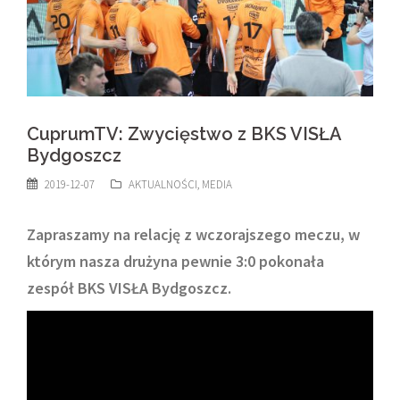
CuprumTV: Zwycięstwo z BKS VISŁA
Bydgoszcz
2019-12-07
AKTUALNOŚCI
,
MEDIA
Zapraszamy na relację z wczorajszego meczu, w
którym nasza drużyna pewnie 3:0 pokonała
zespół BKS VISŁA Bydgoszcz.