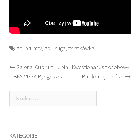
#cuprumtv
,
#plusliga
,
#siatkówka
Post
Galeria: Cuprum Lubin
Kwestionariusz osobowy:
– BKS VISŁA Bydgoszcz
Bartłomiej Lipiński
navigation
Szukaj:
KATEGORIE