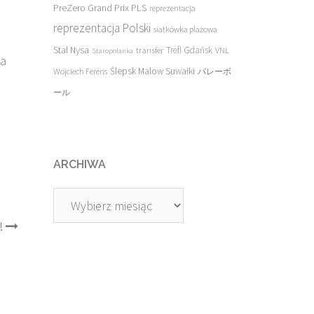
PreZero Grand Prix PLS
reprezentacja
reprezentacja Polski
siatkówka plażowa
Stal Nysa
transfer
Trefl Gdańsk
VNL
Staropolanka
na
Ślepsk Malow Suwałki
Wojciech Ferens
バレーボ
ール
ARCHIWA
Archiwa
!