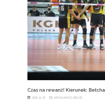
Czas na rewanż! Kierunek: Bełch
2020-11-19
AKTUALNOŚCI
,
MECZE