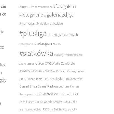
#fotogaleria
dzie
#cuprumtv
#czasnarewanż
szko
#galeriazdjęć
#fotogalerie
#memoriał
#MiedziowaMlodziez
#plusliga
nie
#poznajMiedziowych
#relacjezmeczu
#pożegnania
cz
#siatkówka
#szkoły
#WartoPomagac
Aluron CMC Warta Zawiercie
eko.
Adam Lorenc
Asseco Resovia Rzeszów
Barkom Każany Lwów
a
beach volleyball
BBTS Bielsko-Biała
Biało-czerwoni
 gdy
Cerrad Enea Czarni Radom
cuprum
Florian
galeria
GKS Katowice
Kajetan Kubicki
Krage
Kamil Szymura
KS Wanda Kraków
LUK Lublin
e
PGE Skra Bełchatów
mistrzostwa świata
playoffy