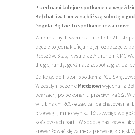
Przed nami kolejne spotkanie na wyjeździe
Bełchatów. Tam w najbliższą sobotę o godz
Gogola. Będzie to spotkanie rewanżowe.
W normalnych warunkach sobota 21 listopad
będzie to jednak oficjalne jej rozpoczęcie, b
Rzeszów, Stalą Nysa oraz Aluronem CMC Wart
drugiej rundy, gdyż nasz zespół zagrał już 
Zerkając do historii spotkań z PGE Skrą, zwy
W zeszłym sezonie
Miedziowi
wyjechali z Be
twarzach, po pokonaniu przeciwnika 3:2. W t
w lubińskim RCS-ie zawitali bełchatowianie. 
przewagi i, mimo wyniku 1:3, zwycięstwo go
końcówkach partii. W sobotę nasi zawodnicy 
zrewanżować się za mecz pierwszej kolejki.