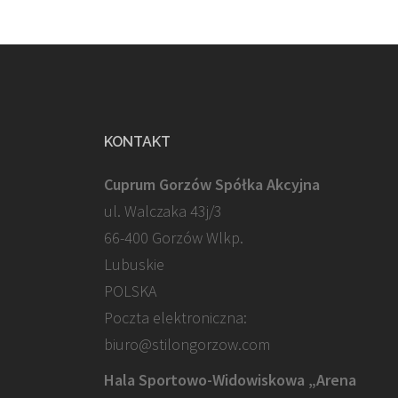
KONTAKT
Cuprum Gorzów Spółka Akcyjna
ul. Walczaka 43j/3
66-400 Gorzów Wlkp.
Lubuskie
POLSKA
Poczta elektroniczna:
biuro@stilongorzow.com
Hala Sportowo-Widowiskowa „Arena