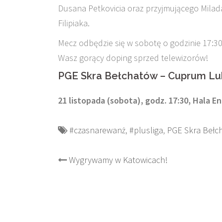
Dusana Petkovicia oraz przyjmującego Milada
Filipiaka.
Mecz odbędzie się w sobotę o godzinie 17:30,
Wasz gorący doping sprzed telewizorów!
PGE Skra Bełchatów – Cuprum Lu
21 listopada (sobota), godz. 17:30, Hala E
#czasnarewanż
,
#plusliga
,
PGE Skra Bełc
Post
Wygrywamy w Katowicach!
navigation