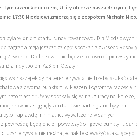
. Tym razem kierunkiem, który obierze nasza drużyna, bę
inie 17:30 Miedziowi zmierzą się z zespołem Michała Mie
a byłaby dniem startu rundy rewanżowej. Dla Miedziowych 
o do zagrania mają jeszcze zaległe spotkania z Asseco Resovią
ą Zawiercie. Dodatkowo, nie będzie to również pierwszy me
rewanż z Indykpolem AZS-em Olsztyn.
cięstwa naszej ekipy na terenie rywala nie trzeba szukać dal
łchatowa z dwoma punktami w kieszeni i ogromną radością n
ym natomiast drużyny spotkały się w inauguracyjnej kolejce,
Emocje również sięgnęły zenitu. Dwie partie grane były na
ści było naprawdę minimalne, wywalczone w samych
z pewnością będą chcieli powalczyć o ligowe punkty i udani
 W drużynie rywala nie można jednak lekceważyć atakującego