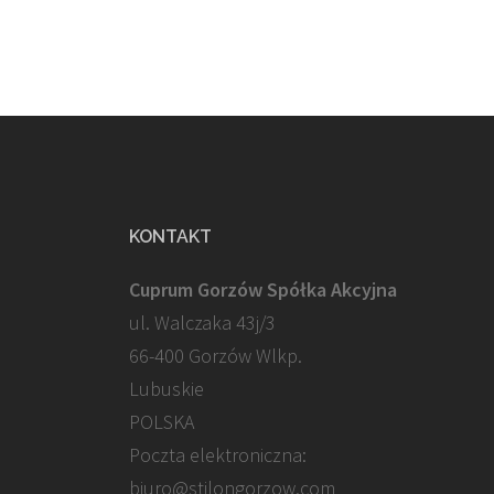
KONTAKT
Cuprum Gorzów Spółka Akcyjna
ul. Walczaka 43j/3
66-400 Gorzów Wlkp.
Lubuskie
POLSKA
Poczta elektroniczna:
biuro@stilongorzow.com