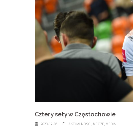
Cztery sety w Częstochowie
2023-12-16
AKTUALNOŚCI
,
MECZE
,
MEDIA