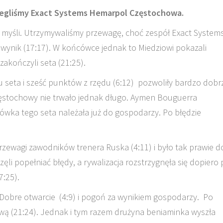
ulegliśmy Exact Systems Hemarpol Częstochowa.
 myśli. Utrzymywaliśmy przewagę, choć zespół Exact System
ynik (17:17). W końcówce jednak to Miedziowi pokazali
akończyli seta (21:25).
 seta i sześć punktów z rzędu (6:12) pozwoliły bardzo dobr
zęstochowy nie trwało jednak długo. Aymen Bouguerra
ńcówka tego seta należała już do gospodarzy. Po błędzie
rzewagi zawodników trenera Ruska (4:11) i było tak prawie d
aczęli popełniać błędy, a rywalizacja rozstrzygnęła się dopiero
7:25).
. Dobre otwarcie (4:9) i pogoń za wynikiem gospodarzy. Po
ową (21:24). Jednak i tym razem drużyna beniaminka wyszła