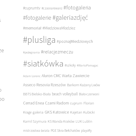
#fotogaleria
#cuprumtv
#czasnarewanż
#galeriazdjęć
#fotogalerie
s
#memoriał
#MiedziowaMlodziez
#plusliga
#poznajMiedziowych
ze
#relacjezmeczu
#pożegnania
#siatkówka
#szkoły
#WartoPomagac
Aluron CMC Warta Zawiercie
Adam Lorenc
Asseco Resovia Rzeszów
Barkom Każany Lwów
o
beach volleyball
BBTS Bielsko-Biała
Biało-czerwoni
 po
Cerrad Enea Czarni Radom
cuprum
Florian
galeria
GKS Katowice
Kajetan Kubicki
Krage
Kamil Szymura
KS Wanda Kraków
LUK Lublin
PGE Skra Bełchatów
mistrzostwa świata
playoffy