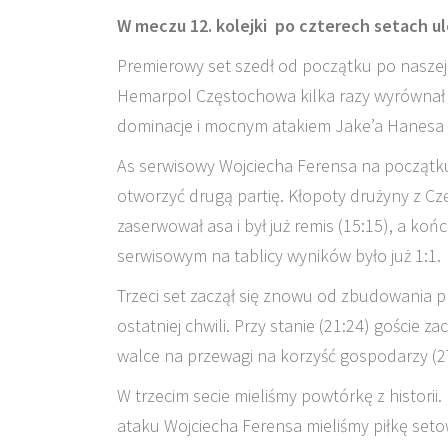
W meczu 12. kolejki po czterech setach 
Premierowy set szedł od początku po naszej
Hemarpol Częstochowa kilka razy wyrównał w
dominacje i mocnym atakiem Jake’a Hanesa z
As serwisowy Wojciecha Ferensa na początku
otworzyć drugą partię. Kłopoty drużyny z C
zaserwował asa i był już remis (15:15), a ko
serwisowym na tablicy wyników było już 1:1.
Trzeci set zaczął się znowu od zbudowania p
ostatniej chwili. Przy stanie (21:24) goście z
walce na przewagi na korzyść gospodarzy (2
W trzecim secie mieliśmy powtórkę z historii
ataku Wojciecha Ferensa mieliśmy piłkę set