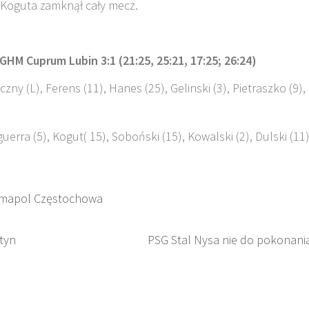
 Koguta zamknął cały mecz.
GHM Cuprum Lubin 3:1 (21:25, 25:21, 17:25; 26:24)
czny (L), Ferens (11), Hanes (25), Gelinski (3), Pietraszko (9),
erra (5), Kogut( 15), Soboński (15), Kowalski (2), Dulski (11)
rmapol Częstochowa
tyn
PSG Stal Nysa nie do pokonani