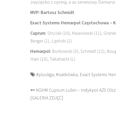
zwycięsko z opresji, a as serwisowy Damiana
MVP: Bartosz Schmidt
Exact Systems Hemarpol Częstochowa
– K
Cuprum
: Strulak (10), Kwasowski (11), Granie
Berger (1), Lipiński (1)
Hemarpol:
Borkowski (3), Schmidt (12), Bougu
Hain (10), Takahashi (L)
#plusliga
,
#siatkówka
,
Exact Systems He
Post
KGHM Cuprum Lubin – Indykpol AZS Olsz
[GALERIA ZDJĘĆ]
navigation