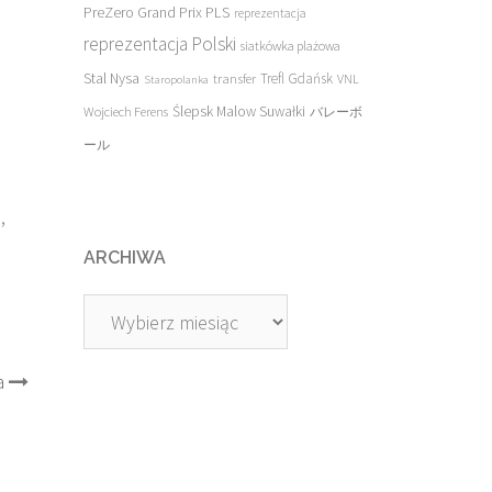
PreZero Grand Prix PLS
reprezentacja
reprezentacja Polski
siatkówka plażowa
Stal Nysa
transfer
Trefl Gdańsk
VNL
Staropolanka
Ślepsk Malow Suwałki
Wojciech Ferens
バレーボ
ール
,
ARCHIWA
Archiwa
a