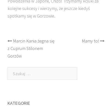
Powodzenia w Japonii, Chizo! Trzymamy kciuki za
kolejne sukcesy i wierzymy, że jeszcze kiedyś
spotkamy się w Gorzowie.
Post
Marcin Kania żegna się
Mamy to!
z Cuprum Stilonem
navigation
Gorzów
Szukaj:
KATEGORIE