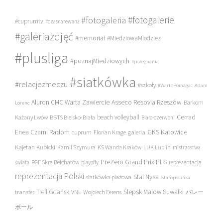
#fotogalerie
#fotogaleria
#cuprumtv
#czasnarewanż
#galeriazdjęć
#memoriał
#MiedziowaMlodziez
#plusliga
#poznajMiedziowych
#pożegnania
#siatkówka
#relacjezmeczu
#szkoły
#WartoPomagac
Adam
Asseco Resovia Rzeszów
Aluron CMC Warta Zawiercie
Barkom
Lorenc
beach volleyball
Cerrad
Każany Lwów
BBTS Bielsko-Biała
Biało-czerwoni
Enea Czarni Radom
galeria
GKS Katowice
cuprum
Florian Krage
Kajetan Kubicki
Kamil Szymura
KS Wanda Kraków
LUK Lublin
mistrzostwa
PreZero Grand Prix PLS
PGE Skra Bełchatów
świata
playoffy
reprezentacja
reprezentacja Polski
Stal Nysa
siatkówka plażowa
Staropolanka
transfer
Trefl Gdańsk
Ślepsk Malow Suwałki
VNL
Wojciech Ferens
バレー
ボール