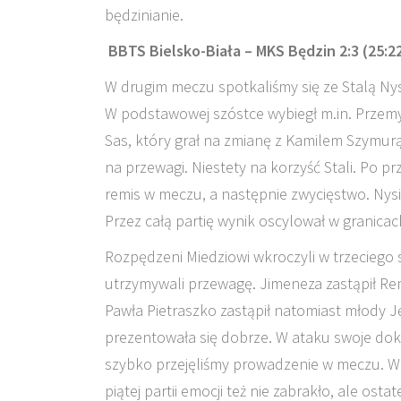
będzinianie.
BBTS Bielsko-Biała – MKS Będzin 2:3 (25:22,
W drugim meczu spotkaliśmy się ze Stalą Nys
W podstawowej szóstce wybiegł m.in. Przemys
Sas, który grał na zmianę z Kamilem Szymurą
na przewagi. Niestety na korzyść Stali. Po 
remis w meczu, a następnie zwycięstwo. Nysia
Przez całą partię wynik oscylował w granic
Rozpędzeni Miedziowi wkroczyli w trzeciego s
utrzymywali przewagę. Jimeneza zastąpił Remi
Pawła Pietraszko zastąpił natomiast młody J
prezentowała się dobrze. W ataku swoje dokł
szybko przejęliśmy prowadzenie w meczu. W k
piątej partii emocji też nie zabrakło, ale ost