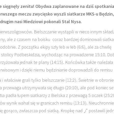
 sięgnęły zenitu! Obydwa zaplanowane na dziś spotkani
ierwszego meczu zwycięsko wyszli siatkarze MKS-u Będzin,
drugim nasi Miedziowi pokonali Stal Nysa.
erwszoligowców. Bielszczanie wystąpili w nieco innym skład
ny, ale z czasem na boisku coraz bardziej dominowali siatka
dobnie. Z początku ekipy szły łeb w łeb (6:6), ale za chwilę
e stolicy Podbeskidzia, wychodząc na prowadzenie 15:10. Do
zyżowała jednak te plany (14:15). Końcówka także należała
rwisowym i dzięki niemu będzinianie doprowadzili do remisu 
 i właściwie grali tylko bielszczanie (12:2). Świetnie w obronie
a przewaga utrzymywała się długo (20:10), ale pod koniec se
tia padła łupem siatkarzy z Bielska z przewagą 5 oczek (25:2
ów wynik wahał się w granicach remisu (13:13). Nieuchronnie
 się gorąco, zwłaszcza pod siatką. Kropkę nad „i” postawili jed