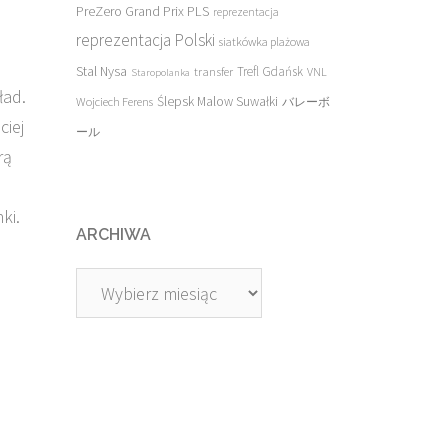
PreZero Grand Prix PLS
reprezentacja
reprezentacja Polski
siatkówka plażowa
Stal Nysa
transfer
Trefl Gdańsk
VNL
Staropolanka
ład.
Ślepsk Malow Suwałki
Wojciech Ferens
バレーボ
ciej
ール
rą
ki.
ARCHIWA
Archiwa