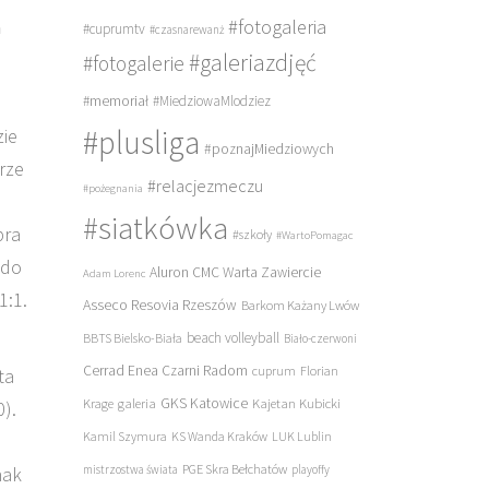
#fotogaleria
a
#cuprumtv
#czasnarewanż
#galeriazdjęć
#fotogalerie
#memoriał
#MiedziowaMlodziez
#plusliga
zie
#poznajMiedziowych
rze
#relacjezmeczu
#pożegnania
#siatkówka
bra
#szkoły
#WartoPomagac
 do
Aluron CMC Warta Zawiercie
Adam Lorenc
1:1.
Asseco Resovia Rzeszów
Barkom Każany Lwów
beach volleyball
BBTS Bielsko-Biała
Biało-czerwoni
Cerrad Enea Czarni Radom
cuprum
Florian
ta
galeria
GKS Katowice
Kajetan Kubicki
Krage
0).
Kamil Szymura
KS Wanda Kraków
LUK Lublin
PGE Skra Bełchatów
mistrzostwa świata
playoffy
nak