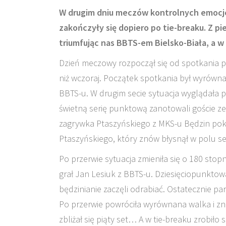
W drugim dniu meczów kontrolnych emocje
zakończyły się dopiero po tie-breaku. Z p
triumfując nas BBTS-em Bielsko-Biała, a w 
Dzień meczowy rozpoczął się od spotkania pi
niż wczoraj. Początek spotkania był wyrówna
BBTS-u. W drugim secie sytuacja wyglądała po
świetną serię punktową zanotowali goście z
zagrywka Ptaszyńskiego z MKS-u Będzin pokr
Ptaszyńskiego, który znów błysnął w polu se
Po przerwie sytuacja zmieniła się o 180 stopni
grał Jan Lesiuk z BBTS-u. Dziesięciopunktow
będzinianie zaczęli odrabiać. Ostatecznie par
Po przerwie powróciła wyrównana walka i zn
zbliżał się piąty set… A w tie-breaku zrobiło