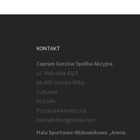
KONTAKT
Cuprum Gorzów Spółka Akcyjna
ul. Walczaka 43j/3
66-400 Gorzów Wlkp.
Lubuskie
POLSKA
Poczta elektroniczna:
biuro@stilongorzow.com
Hala Sportowo-Widowiskowa „Arena