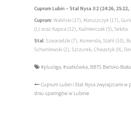
Cuprum Lubin – Stal Nysa 3:2 (24:26, 25:22, 
Cuprum
: Waliński (17), Maruszczyk (17), Guni
(L) oraz Kapica (12), Kaźmierczak (5), Sekita.
Stal
: Szwaradzki (7), Komenda, Stahl (10), B
Schamlewski (2), Szczurek, Chwastyk (9), De
#plusliga
,
#siatkówka
,
BBTS Bielsko-Biała
Post
Cuprum Lubin i Stal Nysa zwycięzcami w 
dniu sparingów w Lubinie
navigation