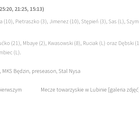
25:20, 21:25, 15:13)
a (10), Pietraszko (3), Jimenez (10), Stępień (3), Sas (L), Szy
ućko (21), Mbaye (2), Kwasowski (8), Ruciak (L) oraz Dębski (1
mbiec (L).
,
MKS Będzin
,
preseason
,
Stal Nysa
pierwszym
Mecze towarzyskie w Lubinie [galeria zdjęć