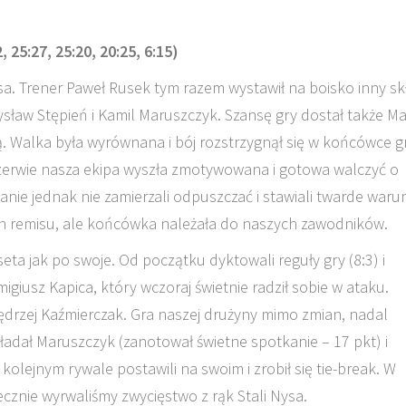
 25:27, 25:20, 20:25, 6:15)
a. Trener Paweł Rusek tym razem wystawił na boisko inny sk
ław Stępień i Kamil Maruszczyk. Szansę gry dostał także Ma
. Walka była wyrównana i bój rozstrzygnął się w końcówce g
przerwie nasza ekipa wyszła zmotywowana i gotowa walczyć o
nie jednak nie zamierzali odpuszczać i stawiali twarde warun
ach remisu, ale końcówka należała do naszych zawodników.
eta jak po swoje. Od początku dyktowali reguły gry (8:3) i
giusz Kapica, który wczoraj świetnie radził sobie w ataku.
ędrzej Kaźmierczak. Gra naszej drużyny mimo zmian, nadal
adał Maruszczyk (zanotował świetne spotkanie – 17 pkt) i
olejnym rywale postawili na swoim i zrobił się tie-break. W
atecznie wyrwaliśmy zwycięstwo z rąk Stali Nysa.