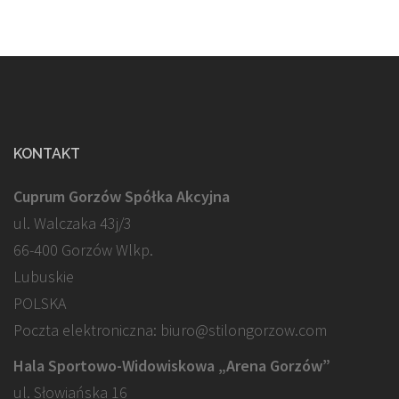
KONTAKT
Cuprum Gorzów Spółka Akcyjna
ul. Walczaka 43j/3
66-400 Gorzów Wlkp.
Lubuskie
POLSKA
Poczta elektroniczna: biuro@stilongorzow.com
Hala Sportowo-Widowiskowa „Arena Gorzów”
ul. Słowiańska 16