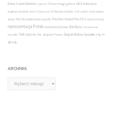
Enea Czarni Radom
galeria
GKS Katowice
cuprum
Florian Krage
Kajetan Kubicki
Kamil Szymura
KS Wanda Kraków
LUK Lublin
mistrzostwa
PreZero Grand Prix PLS
PGE Skra Bełchatów
świata
playoffy
reprezentacja
reprezentacja Polski
Stal Nysa
siatkówka plażowa
Staropolanka
transfer
Trefl Gdańsk
Ślepsk Malow Suwałki
VNL
Wojciech Ferens
バレー
ボール
ARCHIWA
Archiwa