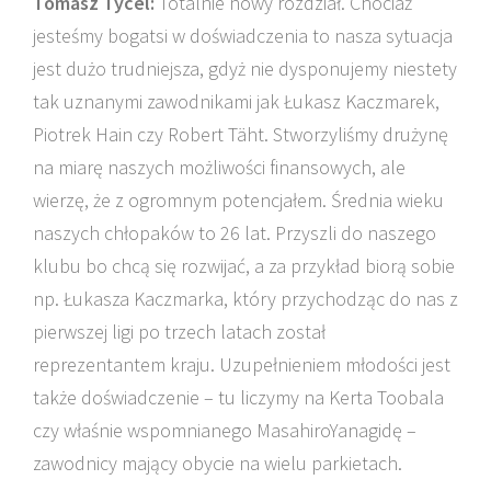
Tomasz Tycel:
Totalnie nowy rozdział. Chociaż
jesteśmy bogatsi w doświadczenia to nasza sytuacja
jest dużo trudniejsza, gdyż nie dysponujemy niestety
tak uznanymi zawodnikami jak Łukasz Kaczmarek,
Piotrek Hain czy Robert Täht. Stworzyliśmy drużynę
na miarę naszych możliwości finansowych, ale
wierzę, że z ogromnym potencjałem. Średnia wieku
naszych chłopaków to 26 lat. Przyszli do naszego
klubu bo chcą się rozwijać, a za przykład biorą sobie
np. Łukasza Kaczmarka, który przychodząc do nas z
pierwszej ligi po trzech latach został
reprezentantem kraju. Uzupełnieniem młodości jest
także doświadczenie – tu liczymy na Kerta Toobala
czy właśnie wspomnianego MasahiroYanagidę –
zawodnicy mający obycie na wielu parkietach.