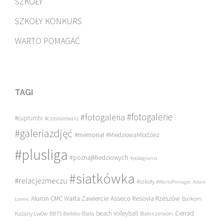
SZKOŁY
SZKOŁY KONKURS
WARTO POMAGAĆ
TAGI
#fotogalerie
#fotogaleria
#cuprumtv
#czasnarewanż
#galeriazdjęć
#memoriał
#MiedziowaMlodziez
#plusliga
#poznajMiedziowych
#pożegnania
#siatkówka
#relacjezmeczu
#szkoły
#WartoPomagac
Adam
Asseco Resovia Rzeszów
Aluron CMC Warta Zawiercie
Barkom
Lorenc
beach volleyball
Cerrad
Każany Lwów
BBTS Bielsko-Biała
Biało-czerwoni