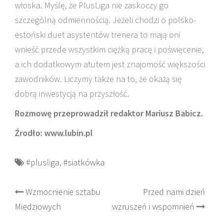
włoska. Myślę, że PlusLiga nie zaskoczy go
szczególną odmiennością. Jeżeli chodzi o polsko-
estoński duet asystentów trenera to mają oni
wnieść przede wszystkim ciężką pracę i poświęcenie,
a ich dodatkowym atutem jest znajomość większości
zawodników. Liczymy także na to, że okażą się
dobrą inwestycją na przyszłość.
Rozmowę przeprowadził redaktor Mariusz Babicz.
Źrodło: www.lubin.pl
#plusliga
,
#siatkówka
Post
Wzmocnienie sztabu
Przed nami dzień
Miedziowych
wzruszeń i wspomnień
navigation