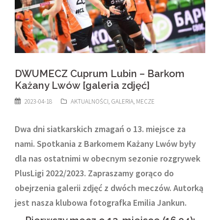
DWUMECZ Cuprum Lubin – Barkom
Każany Lwów [galeria zdjęć]
2023-04-18
AKTUALNOŚCI
,
GALERIA
,
MECZE
Dwa dni siatkarskich zmagań o 13. miejsce za
nami. Spotkania z Barkomem Każany Lwów były
dla nas ostatnimi w obecnym sezonie rozgrywek
PlusLigi 2022/2023. Zapraszamy gorąco do
obejrzenia galerii zdjęć z dwóch meczów. Autorką
jest nasza klubowa fotografka Emilia Jankun.