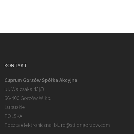
KONTAKT
Cuprum Gorzów Spółka Akcyjna
ul. Walczaka 43j/3
66-400 Gorzów Wlkp.
Lubuskie
POLSKA
Poczta elektroniczna: biuro@stilongorzow.com