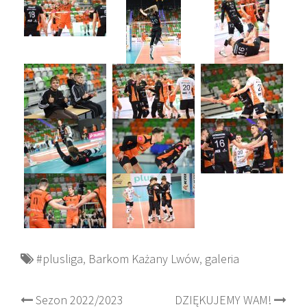
#plusliga
,
Barkom Każany Lwów
,
galeria
Post
Sezon 2022/2023
DZIĘKUJEMY WAM!