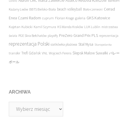
Asseco Resovia Rzeszów
Aluron CMC Warta Zawiercie
Barkom
Lorenc
beach volleyball
Cerrad
Każany Lwów
BBTS Bielsko-Biała
Biało-czerwoni
Enea Czarni Radom
galeria
GKS Katowice
cuprum
Florian Krage
Kajetan Kubicki
Kamil Szymura
KS Wanda Kraków
LUK Lublin
mistrzostwa
PreZero Grand Prix PLS
PGE Skra Bełchatów
świata
playoffy
reprezentacja
reprezentacja Polski
Stal Nysa
siatkówka plażowa
Staropolanka
transfer
Trefl Gdańsk
Ślepsk Malow Suwałki
VNL
Wojciech Ferens
バレー
ボール
ARCHIWA
Archiwa