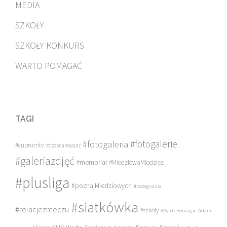
MEDIA
SZKOŁY
SZKOŁY KONKURS
WARTO POMAGAĆ
TAGI
#fotogalerie
#fotogaleria
#cuprumtv
#czasnarewanż
#galeriazdjęć
#memoriał
#MiedziowaMlodziez
#plusliga
#poznajMiedziowych
#pożegnania
#siatkówka
#relacjezmeczu
#szkoły
#WartoPomagac
Adam