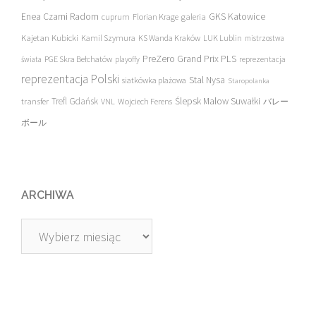
Enea Czarni Radom
galeria
GKS Katowice
cuprum
Florian Krage
Kajetan Kubicki
Kamil Szymura
KS Wanda Kraków
LUK Lublin
mistrzostwa
PreZero Grand Prix PLS
PGE Skra Bełchatów
świata
playoffy
reprezentacja
reprezentacja Polski
Stal Nysa
siatkówka plażowa
Staropolanka
transfer
Trefl Gdańsk
Ślepsk Malow Suwałki
VNL
Wojciech Ferens
バレー
ボール
ARCHIWA
Archiwa