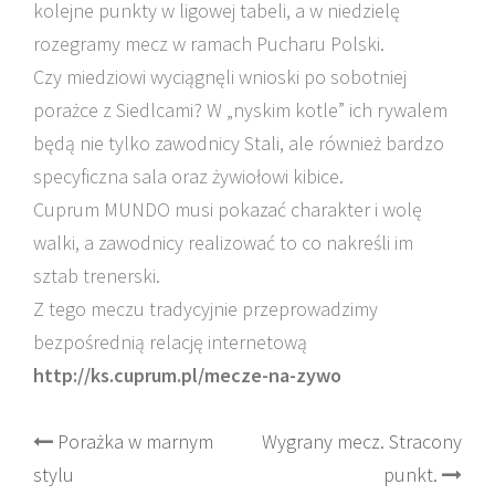
kolejne punkty w ligowej tabeli, a w niedzielę
rozegramy mecz w ramach Pucharu Polski.
Czy miedziowi wyciągnęli wnioski po sobotniej
porażce z Siedlcami? W „nyskim kotle” ich rywalem
będą nie tylko zawodnicy Stali, ale również bardzo
specyficzna sala oraz żywiołowi kibice.
Cuprum MUNDO musi pokazać charakter i wolę
walki, a zawodnicy realizować to co nakreśli im
sztab trenerski.
Z tego meczu tradycyjnie przeprowadzimy
bezpośrednią relację internetową
http://ks.cuprum.pl/mecze-na-zywo
Post
Porażka w marnym
Wygrany mecz. Stracony
stylu
punkt.
navigation