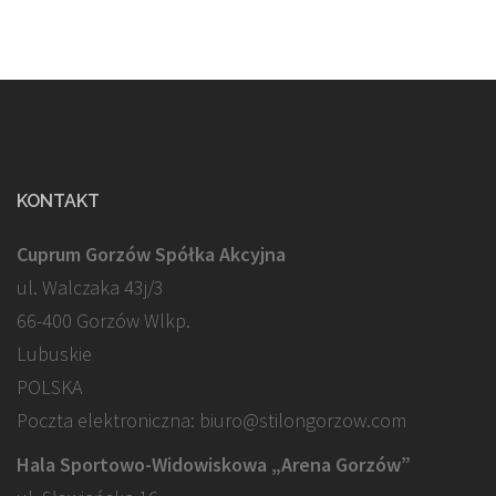
KONTAKT
Cuprum Gorzów Spółka Akcyjna
ul. Walczaka 43j/3
66-400 Gorzów Wlkp.
Lubuskie
POLSKA
Poczta elektroniczna: biuro@stilongorzow.com
Hala Sportowo-Widowiskowa „Arena Gorzów”