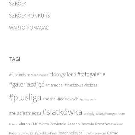
SZKOŁY
SZKOŁY KONKURS
WARTO POMAGAĆ
TAGI
#fotogalerie
#fotogaleria
#cuprumtv
#czasnarewanż
#galeriazdjęć
#memoriał
#MiedziowaMlodziez
#plusliga
#poznajMiedziowych
#pożegnania
#siatkówka
#relacjezmeczu
#szkoły
#WartoPomagac
Adam
Asseco Resovia Rzeszów
Aluron CMC Warta Zawiercie
Barkom
Lorenc
beach volleyball
Cerrad
Każany Lwów
BBTS Bielsko-Biała
Biało-czerwoni