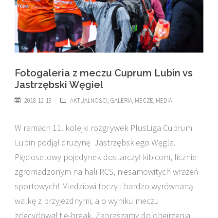
Fotogaleria z meczu Cuprum Lubin vs
Jastrzębski Węgiel
2018-12-13
AKTUALNOŚCI
,
GALERIA
,
MECZE
,
MEDIA
W ramach 11. kolejki rozgrywek PlusLiga Cuprum
Lubin podjął drużynę Jastrzębskiego Węgla.
Pięciosetowy pojedynek dostarczył kibicom, licznie
zgromadzonym na hali RCS, niesamowitych wrażeń
sportowych! Miedziowi toczyli bardzo wyrównaną
walkę z przyjezdnymi, a o wyniku meczu
zdecydował tie-break. Zapraszamy do obejrzenia