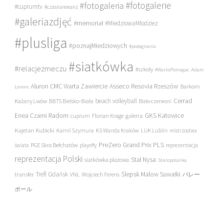
#fotogalerie
#fotogaleria
#cuprumtv
#czasnarewanż
#galeriazdjęć
#memoriał
#MiedziowaMlodziez
#plusliga
#poznajMiedziowych
#pożegnania
#siatkówka
#relacjezmeczu
#szkoły
#WartoPomagac
Adam
Asseco Resovia Rzeszów
Aluron CMC Warta Zawiercie
Barkom
Lorenc
beach volleyball
Cerrad
Każany Lwów
BBTS Bielsko-Biała
Biało-czerwoni
Enea Czarni Radom
galeria
GKS Katowice
cuprum
Florian Krage
Kajetan Kubicki
Kamil Szymura
KS Wanda Kraków
LUK Lublin
mistrzostwa
PreZero Grand Prix PLS
PGE Skra Bełchatów
świata
playoffy
reprezentacja
reprezentacja Polski
Stal Nysa
siatkówka plażowa
Staropolanka
transfer
Trefl Gdańsk
Ślepsk Malow Suwałki
VNL
Wojciech Ferens
バレー
ボール