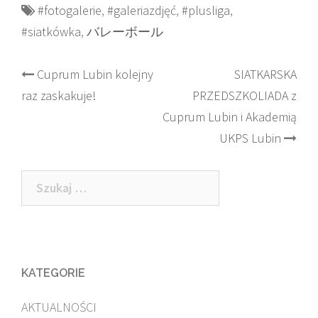
#fotogalerie
,
#galeriazdjęć
,
#plusliga
,
#siatkówka
,
バレーボール
Post
Cuprum Lubin kolejny
SIATKARSKA
raz zaskakuje!
PRZEDSZKOLIADA z
navigation
Cuprum Lubin i Akademią
UKPS Lubin
Szukaj:
KATEGORIE
AKTUALNOŚCI