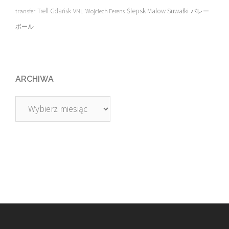
transfer
Trefl Gdańsk
Ślepsk Malow Suwałki
VNL
Wojciech Ferens
バレー
ボール
ARCHIWA
Archiwa