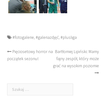
#fotogalerie
,
#galeriazdjęć
,
#plusliga
Post
Pięciosetowy horror na
Bartłomiej Lipiński: Mamy
początek sezonu!
fajny zespół, który może
navigation
grać na wysokim poziomie
Szukaj: