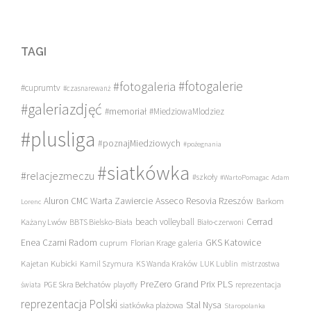
TAGI
#fotogalerie
#fotogaleria
#cuprumtv
#czasnarewanż
#galeriazdjęć
#memoriał
#MiedziowaMlodziez
#plusliga
#poznajMiedziowych
#pożegnania
#siatkówka
#relacjezmeczu
#szkoły
#WartoPomagac
Adam
Asseco Resovia Rzeszów
Aluron CMC Warta Zawiercie
Barkom
Lorenc
beach volleyball
Cerrad
Każany Lwów
BBTS Bielsko-Biała
Biało-czerwoni
Enea Czarni Radom
galeria
GKS Katowice
cuprum
Florian Krage
Kajetan Kubicki
Kamil Szymura
KS Wanda Kraków
LUK Lublin
mistrzostwa
PreZero Grand Prix PLS
PGE Skra Bełchatów
świata
playoffy
reprezentacja
reprezentacja Polski
Stal Nysa
siatkówka plażowa
Staropolanka