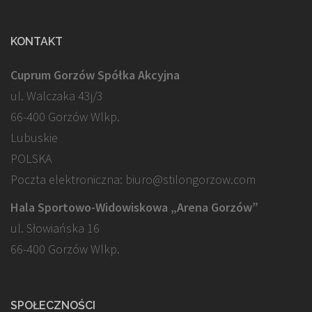
KONTAKT
Cuprum Gorzów Spółka Akcyjna
ul. Walczaka 43j/3
66-400 Gorzów Wlkp.
Lubuskie
POLSKA
Poczta elektroniczna: biuro@stilongorzow.com
Hala Sportowo-Widowiskowa „Arena Gorzów”
ul. Słowiańska 16
66-400 Gorzów Wlkp.
SPOŁECZNOŚCI