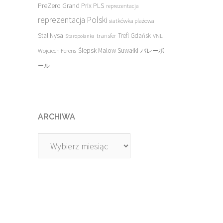
PreZero Grand Prix PLS
reprezentacja
reprezentacja Polski
siatkówka plażowa
Stal Nysa
transfer
Trefl Gdańsk
VNL
Staropolanka
Ślepsk Malow Suwałki
Wojciech Ferens
バレーボ
ール
ARCHIWA
Archiwa