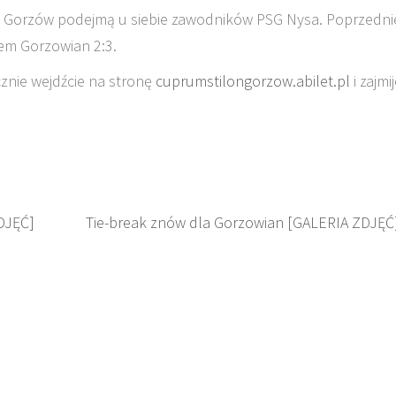
nu Gorzów podejmą u siebie zawodników PSG Nysa. Poprzedni
wem Gorzowian 2:3.
ecznie wejdźcie na stronę
cuprumstilongorzow.abilet.pl
i zajmij
DJĘĆ]
Tie-break znów dla Gorzowian [GALERIA ZDJĘĆ