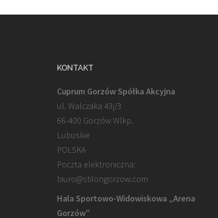
KONTAKT
Cuprum Gorzów Spółka Akcyjna
ul. Walczaka 43j/3
66-400 Gorzów Wlkp.
Lubuskie
POLSKA
Poczta elektroniczna:
biuro@stilongorzow.com
Hala Sportowo-Widowiskowa „Arena
Gorzów”