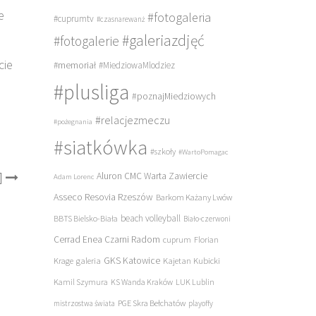
e
#fotogaleria
#cuprumtv
#czasnarewanż
#galeriazdjęć
#fotogalerie
cie
#memoriał
#MiedziowaMlodziez
#plusliga
#poznajMiedziowych
#relacjezmeczu
#pożegnania
#siatkówka
#szkoły
#WartoPomagac
]
Aluron CMC Warta Zawiercie
Adam Lorenc
Asseco Resovia Rzeszów
Barkom Każany Lwów
beach volleyball
BBTS Bielsko-Biała
Biało-czerwoni
Cerrad Enea Czarni Radom
cuprum
Florian
galeria
GKS Katowice
Kajetan Kubicki
Krage
Kamil Szymura
KS Wanda Kraków
LUK Lublin
PGE Skra Bełchatów
mistrzostwa świata
playoffy