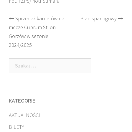
Fot. PZPS/Piotr Sumara
Post
Sprzedaż karnetów na
Plan sparingowy
mecze Cuprum Stilon
navigation
Gorzów w sezonie
2024/2025
Szukaj:
KATEGORIE
AKTUALNOŚCI
BILETY