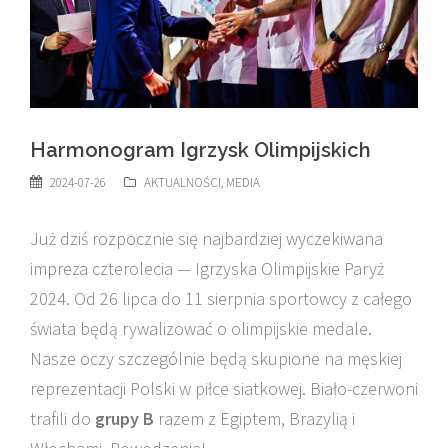
Harmonogram Igrzysk Olimpijskich
2024-07-26
AKTUALNOŚCI
,
MEDIA
Już dziś rozpocznie się najbardziej wyczekiwana
impreza czterolecia — Igrzyska Olimpijskie Paryż
2024. Od 26 lipca do 11 sierpnia sportowcy z całego
świata będą rywalizować o olimpijskie medale.
Nasze oczy szczególnie będą skupione na męskiej
reprezentacji Polski w piłce siatkowej. Biało-czerwoni
trafili do
grupy B
razem z Egiptem, Brazylią i