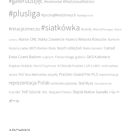
#galeriazdjęć
#memoriał
#MiedziowaMlodziez
#plusliga
#poznajMiedziowych
#pożegnania
#siatkówka
#relacjezmeczu
#szkoły
#WartoPomagac
Adam
Asseco Resovia Rzeszów
Aluron CMC Warta Zawiercie
Barkom
Lorenc
beach volleyball
Cerrad
Każany Lwów
BBTS Bielsko-Biała
Biało-czerwoni
Enea Czarni Radom
galeria
GKS Katowice
cuprum
Florian Krage
Kajetan Kubicki
Kamil Szymura
KS Wanda Kraków
LUK Lublin
mistrzostwa
PreZero Grand Prix PLS
PGE Skra Bełchatów
świata
playoffy
reprezentacja
reprezentacja Polski
Stal Nysa
siatkówka plażowa
Staropolanka
transfer
Trefl Gdańsk
Ślepsk Malow Suwałki
VNL
Wojciech Ferens
バレー
ボール
ARCHIWA