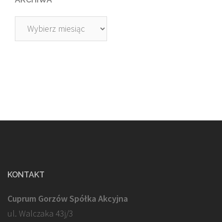
Archiwa
KONTAKT
Cuprum Gorzów Spółka Akcyjna
ul. Walczaka 43j/3