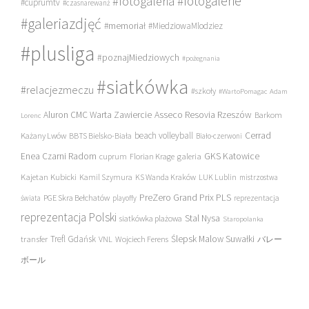
#fotogalerie
#fotogaleria
#cuprumtv
#czasnarewanż
#galeriazdjęć
#memoriał
#MiedziowaMlodziez
#plusliga
#poznajMiedziowych
#pożegnania
#siatkówka
#relacjezmeczu
#szkoły
#WartoPomagac
Adam
Asseco Resovia Rzeszów
Aluron CMC Warta Zawiercie
Barkom
Lorenc
beach volleyball
Cerrad
Każany Lwów
BBTS Bielsko-Biała
Biało-czerwoni
Enea Czarni Radom
galeria
GKS Katowice
cuprum
Florian Krage
Kajetan Kubicki
Kamil Szymura
KS Wanda Kraków
LUK Lublin
mistrzostwa
PreZero Grand Prix PLS
PGE Skra Bełchatów
świata
playoffy
reprezentacja
reprezentacja Polski
Stal Nysa
siatkówka plażowa
Staropolanka
transfer
Trefl Gdańsk
Ślepsk Malow Suwałki
VNL
Wojciech Ferens
バレー
ボール