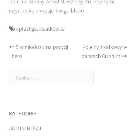
Damian, witamy wśród Miedziowych i liczymy na
inżynierską precyzję Twego bloku!
#plusliga
,
#siatkówka
Post
Siła młodości na pozycji
Kolejny środkowy w
libero
barwach Cuprum
navigation
Szukaj:
KATEGORIE
AKTUALNOŚCI