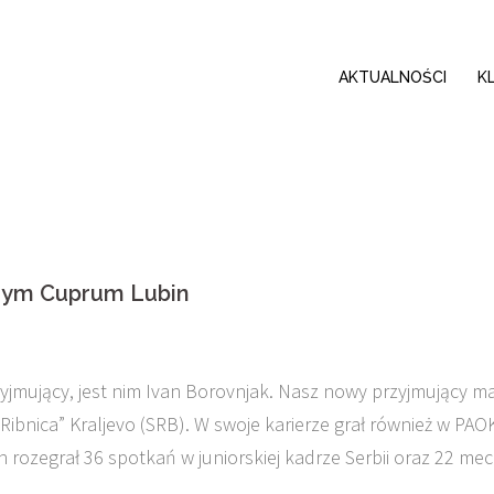
AKTUALNOŚCI
K
cym Cuprum Lubin
jmujący, jest nim Ivan Borovnjak. Nasz nowy przyjmujący m
Ribnica” Kraljevo (SRB). W swoje karierze grał również w PAO
van rozegrał 36 spotkań w juniorskiej kadrze Serbii oraz 22 me