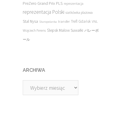
PreZero Grand Prix PLS
reprezentacja
reprezentacja Polski
siatkówka plażowa
Stal Nysa
transfer
Trefl Gdańsk
VNL
Staropolanka
Ślepsk Malow Suwałki
Wojciech Ferens
バレーボ
ール
ARCHIWA
Archiwa