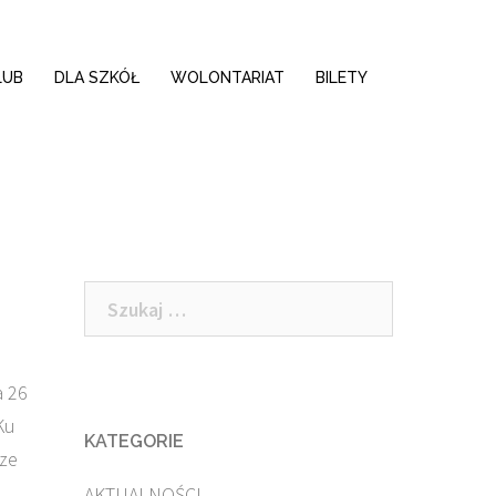
LUB
DLA SZKÓŁ
WOLONTARIAT
BILETY
Szukaj:
a 26
Ku
KATEGORIE
cze
AKTUALNOŚCI