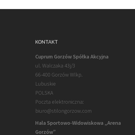
KONTAKT
Cuprum Gorzów Spółka Akcyjna
ul. Walczaka 43j/3
66-400 Gorzów Wlkp.
Lubuskie
POLSKA
Poczta elektroniczna:
biuro@stilongorzow.com
Hala Sportowo-Widowiskowa „Arena
Gorzów”