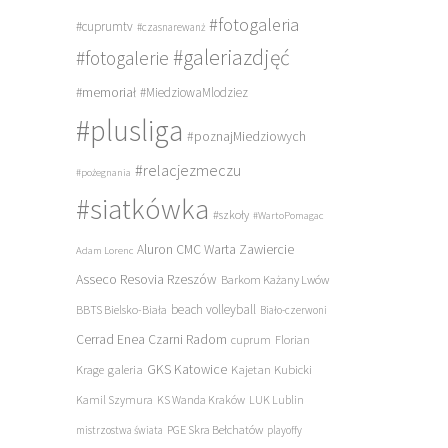
#fotogaleria
#cuprumtv
#czasnarewanż
#galeriazdjęć
#fotogalerie
#memoriał
#MiedziowaMlodziez
#plusliga
#poznajMiedziowych
#relacjezmeczu
#pożegnania
#siatkówka
#szkoły
#WartoPomagac
Aluron CMC Warta Zawiercie
Adam Lorenc
Asseco Resovia Rzeszów
Barkom Każany Lwów
beach volleyball
BBTS Bielsko-Biała
Biało-czerwoni
Cerrad Enea Czarni Radom
cuprum
Florian
galeria
GKS Katowice
Kajetan Kubicki
Krage
Kamil Szymura
KS Wanda Kraków
LUK Lublin
PGE Skra Bełchatów
mistrzostwa świata
playoffy