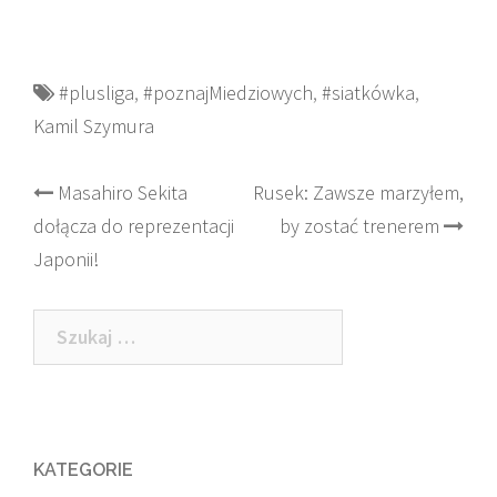
#plusliga
,
#poznajMiedziowych
,
#siatkówka
,
Kamil Szymura
Post
Masahiro Sekita
Rusek: Zawsze marzyłem,
dołącza do reprezentacji
by zostać trenerem
navigation
Japonii!
Szukaj:
KATEGORIE