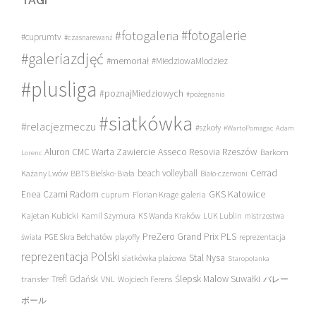
TAGI
#fotogalerie
#fotogaleria
#cuprumtv
#czasnarewanż
#galeriazdjęć
#memoriał
#MiedziowaMlodziez
#plusliga
#poznajMiedziowych
#pożegnania
#siatkówka
#relacjezmeczu
#szkoły
#WartoPomagac
Adam
Asseco Resovia Rzeszów
Aluron CMC Warta Zawiercie
Barkom
Lorenc
beach volleyball
Cerrad
Każany Lwów
BBTS Bielsko-Biała
Biało-czerwoni
Enea Czarni Radom
galeria
GKS Katowice
cuprum
Florian Krage
Kajetan Kubicki
Kamil Szymura
KS Wanda Kraków
LUK Lublin
mistrzostwa
PreZero Grand Prix PLS
PGE Skra Bełchatów
świata
playoffy
reprezentacja
reprezentacja Polski
Stal Nysa
siatkówka plażowa
Staropolanka
transfer
Trefl Gdańsk
Ślepsk Malow Suwałki
VNL
Wojciech Ferens
バレー
ボール