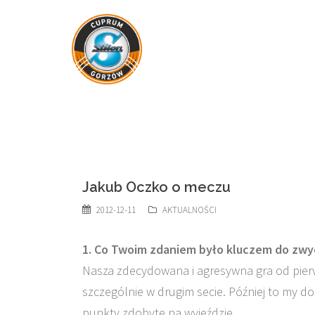
Skip
to
content
Jakub Oczko o meczu
2012-12-11
AKTUALNOŚCI
1. Co Twoim zdaniem było kluczem do z
Nasza zdecydowana i agresywna gra od pierws
szczególnie w drugim secie. Później to my d
punkty zdobyte na wyjeździe.