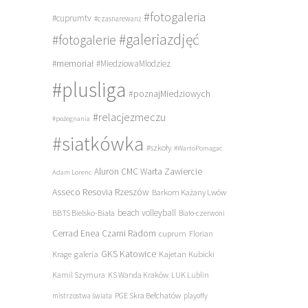
#fotogaleria
#cuprumtv
#czasnarewanż
#galeriazdjęć
#fotogalerie
#memoriał
#MiedziowaMlodziez
#plusliga
#poznajMiedziowych
#relacjezmeczu
#pożegnania
#siatkówka
#szkoły
#WartoPomagac
Aluron CMC Warta Zawiercie
Adam Lorenc
Asseco Resovia Rzeszów
Barkom Każany Lwów
beach volleyball
BBTS Bielsko-Biała
Biało-czerwoni
Cerrad Enea Czarni Radom
cuprum
Florian
galeria
GKS Katowice
Kajetan Kubicki
Krage
Kamil Szymura
KS Wanda Kraków
LUK Lublin
PGE Skra Bełchatów
mistrzostwa świata
playoffy