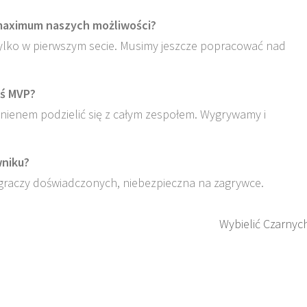
maximum naszych możliwości?
ylko w pierwszym secie. Musimy jeszcze popracować nad
eś MVP?
winienem podzielić się z całym zespołem. Wygrywamy i
wniku?
graczy doświadczonych, niebezpieczna na zagrywce.
Wybielić Czarnyc