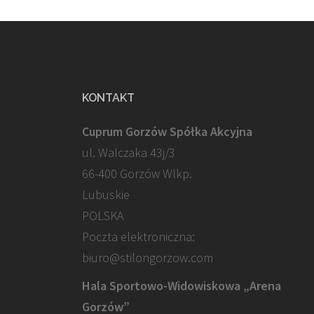
KONTAKT
Cuprum Gorzów Spółka Akcyjna
ul. Walczaka 43j/3
66-400 Gorzów Wlkp.
Lubuskie
POLSKA
Poczta elektroniczna:
biuro@stilongorzow.com
Hala Sportowo-Widowiskowa „Arena
Gorzów”