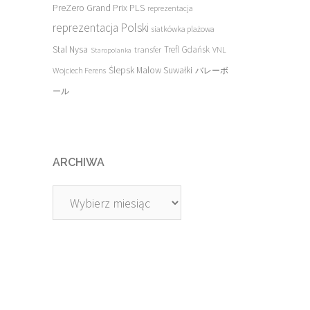
PreZero Grand Prix PLS
reprezentacja
reprezentacja Polski
siatkówka plażowa
Stal Nysa
transfer
Trefl Gdańsk
VNL
Staropolanka
Ślepsk Malow Suwałki
Wojciech Ferens
バレーボ
ール
ARCHIWA
Archiwa