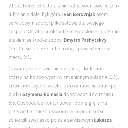
21:17. Trener Effectora zmieniał zawodników, lecz to
lubinianie dalej byli górą.
Ivan Borovnjak
asem
serwisowym zdobył piłkę setową dla swojego
zespołu. Ostatni punkt w trzeciej odsłonie spotkania
atakiem ze środka zdobył
Dmytro Pashytskyy
(25:20). Siatkarze z Lubina objęli prowadzenie w
meczu 2:1.
Czwartego seta świetnie rozpoczęli kielczanie,
którzy na boisko wyszli w zmienionym składzie (0:3).
Lubinianie szybko wzięli się do odrabiania strat i po
bloku
Szymona Romacia
doprowadzili do remisu
5:5. Gospodarze kontynuowali dobrą grę, a na
przerwę techniczną zawodnicy Cuprum Lubin
schodzili zwycięsko po asie serwisowym
Łukasza