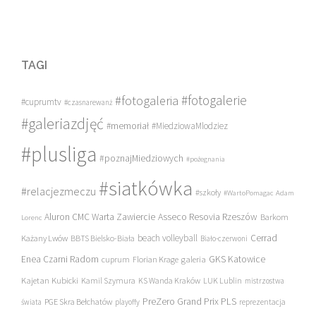
TAGI
#fotogalerie
#fotogaleria
#cuprumtv
#czasnarewanż
#galeriazdjęć
#memoriał
#MiedziowaMlodziez
#plusliga
#poznajMiedziowych
#pożegnania
#siatkówka
#relacjezmeczu
#szkoły
#WartoPomagac
Adam
Asseco Resovia Rzeszów
Aluron CMC Warta Zawiercie
Barkom
Lorenc
beach volleyball
Cerrad
Każany Lwów
BBTS Bielsko-Biała
Biało-czerwoni
Enea Czarni Radom
galeria
GKS Katowice
cuprum
Florian Krage
Kajetan Kubicki
Kamil Szymura
KS Wanda Kraków
LUK Lublin
mistrzostwa
PreZero Grand Prix PLS
PGE Skra Bełchatów
świata
playoffy
reprezentacja