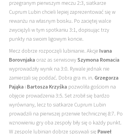
przegranym pierwszym meczu 2:3, siatkarze
Cuprum Lubin chcieli lepiej zaprezentować się w
rewanżu na własnym boisku. Po zaciętej walce
zwyciężyli w tym spotkaniu 3:1, dopisując trzy
punkty na swoim ligowym koncie.
Mecz dobrze rozpoczęli lubinianie. Akcje
Ivana
Borovnjaka
oraz as serwisowy
Szymona Romacia
wyprowadziły wynik na 3:0. Rywale jednak nie
zamierzali się poddać. Dobra gra m. in.
Grzegorza
Pająka
i
Bartosza Krzyśka
pozwoliła gościom na
objęcie prowadzenia 3:5. Set zrobił się bardzo
wyrównany, lecz to siatkarze Cuprum Lubin
prowadzili na pierwszej przerwie technicznej 8:7. Po
wznowieniu gry oba zespoły biły się o każdy punkt.
W zespole lubinian dobrze spisywali się
Paweł