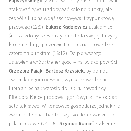
Łapszyńskiego
(8:6). Zawodnicy z Kielc próbowali
atakować rywali i zdobywać kolejne punkty, ale
zespół z Lubina wciąż zachowywał trzypunktową
przewagę (12:9).
Łukasz Kadziewicz
atakiem ze
środka zdobył szesnasty punkt dla swojej drużyny,
która na drugiej przerwie technicznej prowadziła
czteroma punktami (16:12). Do pierwszego
ustawienia wrócił trener gości – na boisko powrócili
Grzegorz Pająk
i
Bartosz Krzysiek
, by pomóc
swoim kolegom odwrócić wynik. Prowadzenie
lubinian jednak wzrosło do 20:14. Zawodnicy
Effectora Kielce próbowali gonić wynik i nie oddać
seta tak łatwo. W końcówce gospodarze jednak nie
zwalniali tempa i bardzo szybko doprowadzili do
piłki meczowej (24: 18).
Szymon Romać
atakiem ze