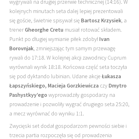
wygrywali na drugiej przerwie technicznej (14:16). W
kolejnych minutach seta dalej lepiej prezentowali
się goście, świetnie spisywał się
Bartosz Krzysiek
, a
trener
Gheorghe Cretu
musiał rotować składem.
Punkt po długiej wymianie piłek zdobył
Ivan
Borovnjak
, zmniejszając tym samym przewagę
rywali do 17:18. W kolejnej akcji zawodnicy Cuprum
wyrównali wynik 18:18. Końcowa część seta toczyła
się pod dyktando lubinian. Udane akcje
Łukasza
Łapszyńskiego, Macieja Gorzkiewicza
czy
Dmytro
Pashystkyy’ego
wyprowadziły gospodarzy na
prowadzenie i pozwoliły wygrać drugiego seta 25:20,
a mecz wyrównać do wyniku 1:1.
Zwycięski set dodał gospodarzom pewności siebie i
trzecia partia rozpoczęła się od prowadzenia