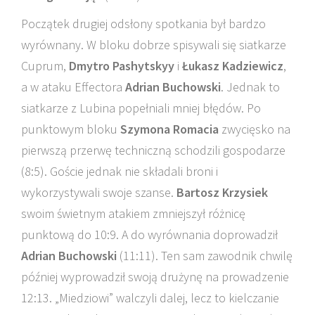
Początek drugiej odsłony spotkania był bardzo
wyrównany. W bloku dobrze spisywali się siatkarze
Cuprum,
Dmytro Pashytskyy
i
Łukasz Kadziewicz
,
a w ataku Effectora
Adrian Buchowski
. Jednak to
siatkarze z Lubina popełniali mniej błędów. Po
punktowym bloku
Szymona Romacia
zwycięsko na
pierwszą przerwę techniczną schodzili gospodarze
(8:5). Goście jednak nie składali broni i
wykorzystywali swoje szanse.
Bartosz Krzysiek
swoim świetnym atakiem zmniejszył różnicę
punktową do 10:9. A do wyrównania doprowadził
Adrian Buchowski
(11:11). Ten sam zawodnik chwilę
później wyprowadził swoją drużynę na prowadzenie
12:13. „Miedziowi” walczyli dalej, lecz to kielczanie