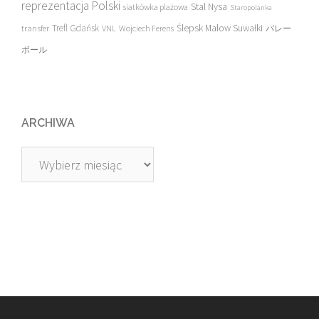
reprezentacja Polski
Stal Nysa
siatkówka plażowa
Staropolanka
transfer
Trefl Gdańsk
Ślepsk Malow Suwałki
VNL
Wojciech Ferens
バレー
ボール
ARCHIWA
Archiwa