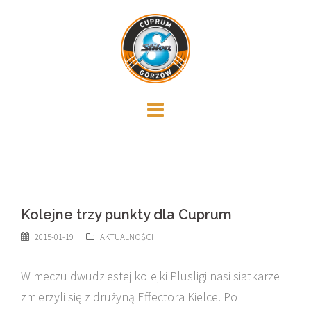
Skip
to
content
Kolejne trzy punkty dla Cuprum
2015-01-19
AKTUALNOŚCI
W meczu dwudziestej kolejki Plusligi nasi siatkarze
zmierzyli się z drużyną Effectora Kielce. Po