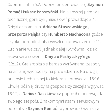
Cuprum Lubin 5:2. Dobrze prezentowali się
Szymon
Romać
i
Łukasz Łapszyński
. Na pierwszej przerwie
technicznej górą byli „miedziowi” prowadząc 8:4.
Dzięki akcjom m.in.
Adriana Staszewskiego,
Grzegorza Pająka
czy
Humberto Machacona
goście
szybko odrobili straty i wyszli na prowadzenie 9:11.
Lubinianie walczyli jednak dalej i wyrównali dzięki
asowi serwisowemu
Dmytro Pashytskyy’ego
(12:12). Gra zrobiła się bardzo wyrównana, zespoły
na zmianę wychodziły na prowadzenie. Na drugiej
przerwie technicznej to kielczanie prowadzili 15:16.
Chwilę później drużyna gospodarzy zaczęła wgrywać
18:17, a
Dariusz Daszkiewicz
poprosił o przerwę dla
swojego zespołu. Znakomitymi asami serwisowymi
popisał się
Szymon Romać
i wyprowadził wynik na