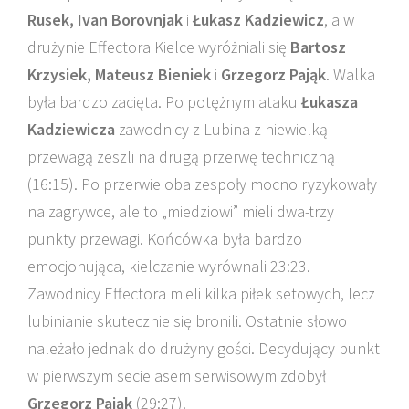
Rusek, Ivan Borovnjak
i
Łukasz Kadziewicz
, a w
drużynie Effectora Kielce wyróżniali się
Bartosz
Krzysiek, Mateusz Bieniek
i
Grzegorz Pająk
. Walka
była bardzo zacięta. Po potężnym ataku
Łukasza
Kadziewicza
zawodnicy z Lubina z niewielką
przewagą zeszli na drugą przerwę techniczną
(16:15). Po przerwie oba zespoły mocno ryzykowały
na zagrywce, ale to „miedziowi” mieli dwa-trzy
punkty przewagi. Końcówka była bardzo
emocjonująca, kielczanie wyrównali 23:23.
Zawodnicy Effectora mieli kilka piłek setowych, lecz
lubinianie skutecznie się bronili. Ostatnie słowo
należało jednak do drużyny gości. Decydujący punkt
w pierwszym secie asem serwisowym zdobył
Grzegorz Pająk
(29:27).