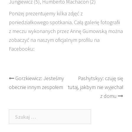
Jungiewicz (5), Humberto Machacon (2)
Poniżej prezentujemy kilka zdjęć z
poniedziałkowego spotkania. Całą galerię fotografii
z meczu wykonanych przez Annę Gumowską można
zobaczyć na naszym oficjalnym profilu na
Facebooku:
Post
Gorzkiewicz: Jesteśmy
Pashytskyy: czuję się
obecnie innym zespołem
tutaj, jakbym nie wyjechał
navigation
z domu
Szukaj: