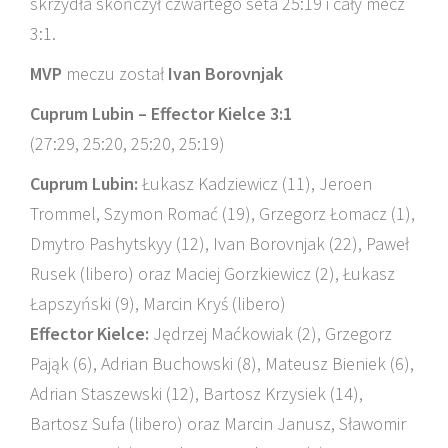
skrzydła skończył czwartego seta 25:19 i cały mecz
3:1.
MVP
meczu został
Ivan Borovnjak
Cuprum Lubin – Effector Kielce 3:1
(27:29, 25:20, 25:20, 25:19)
Cuprum Lubin:
Łukasz Kadziewicz (11), Jeroen
Trommel, Szymon Romać (19), Grzegorz Łomacz (1),
Dmytro Pashytskyy (12), Ivan Borovnjak (22), Paweł
Rusek (libero) oraz Maciej Gorzkiewicz (2), Łukasz
Łapszyński (9), Marcin Kryś (libero)
Effector Kielce:
Jędrzej Maćkowiak (2), Grzegorz
Pająk (6), Adrian Buchowski (8), Mateusz Bieniek (6),
Adrian Staszewski (12), Bartosz Krzysiek (14),
Bartosz Sufa (libero) oraz Marcin Janusz, Sławomir