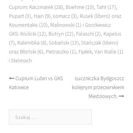
Cuprum: Kaczmarek (28), Boehme (10), Taht (17),
Pupart (3), Hain (9), Łomacz (3), Rusek (libero) oraz
Koumentakis (10), Malinowski (1) i Gorzkiewicz
GKS: Krulicki (12), Butryn (22), Falaschi (2), Kapelus
(7), Kalembka (8), Sobański (13), Stańczak (libero)
oraz Błoński (6), Pietraszko (1), Fijałek, Van Walle (1)
i Stelmach
Post
Cuprum Lubin vs GKS
Łuczniczka Bydgoszcz
Katowice
kolejnym przeciwnikiem
navigation
Miedziowych.
Szukaj: