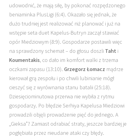
udowodnić, że mają siłę, by pokonać rozpędzonego
beniaminka PlusLigi (6:4). Okazało się jednak, że
dużo trudniej jest realizować niż planować i już na
wstępie seta duet Kapelus-Butryn zaczął stawiać
opór Miedziowym (8:9). Gospodarze postawili więc
na sprawdzony schemat – do głosu doszli
Taht
i
Koumentakis
, co dało im komfort walki z trzema
oczkami zapasu (13:10).
Grzegorz Łomacz
mądrze
kierował grą zespołu i po chwili lubinianie mógł
cieszyć się z wyrównania stanu batalii (25:18).
Dziesięciominutowa przerwa nie wybiła z rytmu
gospodarzy. Po błędzie Serhiya Kapelusa Miedziowi
prowadzili objęli prowadzenie pięć do jednego. A
„Gieksa”? Zamiast odrabiać straty, jeszcze bardziej je
pogłębiała przez nieudane ataki czy błędy.