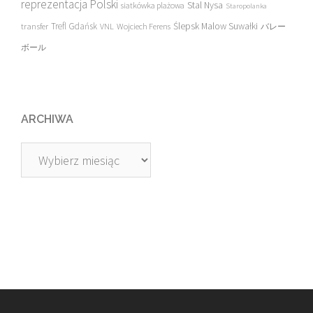
reprezentacja Polski
Stal Nysa
siatkówka plażowa
Staropolanka
transfer
Trefl Gdańsk
Ślepsk Malow Suwałki
VNL
Wojciech Ferens
バレー
ボール
ARCHIWA
Archiwa