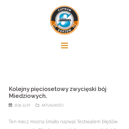
Skip
to
content
Kolejny pięciosetowy zwycięski bój
Miedziowych.
2016-12-07
AKTUALNOŚCI
Ten mecz można śmiało nazwać festiwalem błędów