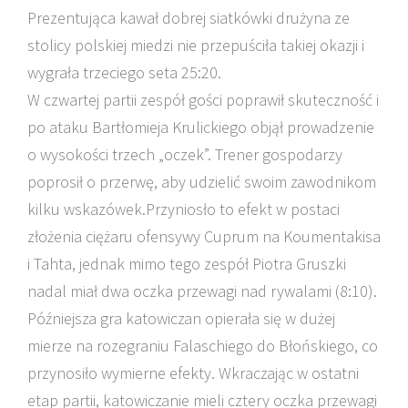
Prezentująca kawał dobrej siatkówki drużyna ze
stolicy polskiej miedzi nie przepuściła takiej okazji i
wygrała trzeciego seta 25:20.
W czwartej partii zespół gości poprawił skuteczność i
po ataku Bartłomieja Krulickiego objął prowadzenie
o wysokości trzech „oczek”. Trener gospodarzy
poprosił o przerwę, aby udzielić swoim zawodnikom
kilku wskazówek.Przyniosło to efekt w postaci
złożenia ciężaru ofensywy Cuprum na Koumentakisa
i Tahta, jednak mimo tego zespół Piotra Gruszki
nadal miał dwa oczka przewagi nad rywalami (8:10).
Późniejsza gra katowiczan opierała się w dużej
mierze na rozegraniu Falaschiego do Błońskiego, co
przynosiło wymierne efekty. Wkraczając w ostatni
etap partii, katowiczanie mieli cztery oczka przewagi