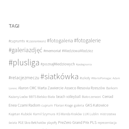
TAGI
#fotogalerie
#fotogaleria
#cuprumtv
#czasnarewanż
#galeriazdjęć
#memoriał
#MiedziowaMlodziez
#plusliga
#poznajMiedziowych
#pożegnania
#siatkówka
#relacjezmeczu
#szkoły
#WartoPomagac
Adam
Asseco Resovia Rzeszów
Aluron CMC Warta Zawiercie
Barkom
Lorenc
beach volleyball
Cerrad
Każany Lwów
BBTS Bielsko-Biała
Biało-czerwoni
Enea Czarni Radom
galeria
GKS Katowice
cuprum
Florian Krage
Kajetan Kubicki
Kamil Szymura
KS Wanda Kraków
LUK Lublin
mistrzostwa
PreZero Grand Prix PLS
PGE Skra Bełchatów
świata
playoffy
reprezentacja