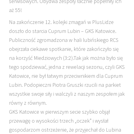
serwisowych. Obydwa zespoły łacznie popełniły ich
aż 55!
Na zakończenie 12. kolejki zmagań w PlusLidze
doszło do starcia Cuprum Lubin – GKS Katowice.
Publiczność zgromadzona w hali lubińskiego RCS
obejrzała ciekawe spotkanie, które zakończyło się
na korzyść Miedziowych (3:2).Tak jak można było się
tego spodziewać, jedna z rewelacji sezonu, czyli GKS
Katowice, nie był łatwym przeciwnikiem dla Cuprum
Lubin. Podopieczni Piotra Gruszki rzucili na parkiet
wszystkie swoje siły i walczyli z naszym zespołem jak
równy z równym.
GKS Katowice w pierwszym secie szybko objął
przewagę o wysokości trzech „oczek” i wysłał
gospodarzom ostrzeżenie, że przyjechał do Lubina