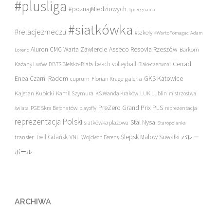
#plusliga
#poznajMiedziowych
#pożegnania
#siatkówka
#relacjezmeczu
#szkoły
#WartoPomagac
Adam
Asseco Resovia Rzeszów
Aluron CMC Warta Zawiercie
Barkom
Lorenc
beach volleyball
Cerrad
Każany Lwów
BBTS Bielsko-Biała
Biało-czerwoni
Enea Czarni Radom
galeria
GKS Katowice
cuprum
Florian Krage
Kajetan Kubicki
Kamil Szymura
KS Wanda Kraków
LUK Lublin
mistrzostwa
PreZero Grand Prix PLS
PGE Skra Bełchatów
świata
playoffy
reprezentacja
reprezentacja Polski
Stal Nysa
siatkówka plażowa
Staropolanka
transfer
Trefl Gdańsk
Ślepsk Malow Suwałki
VNL
Wojciech Ferens
バレー
ボール
ARCHIWA