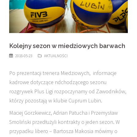
Kolejny sezon w miedziowych barwach
2018-05-23
AKTUALNOŚCI
Po prezentacji trenera Miedziowych, informacje
kadrowe dotyczące ndchodzącego sezonu
rozgrywek Plus Ligi rozpoczynamy od Zawodników,
którzy pozostają w klubie Cuprum Lubin.
Maciej Gorzkiewicz, Adrian Patucha i Przemysław
Smoliński przedłużyli kontrakty o jeden sezon. W
przypadku libero – Bartosza Makosia mówimy o