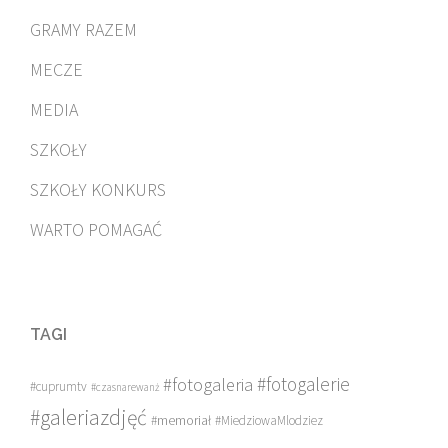
GRAMY RAZEM
MECZE
MEDIA
SZKOŁY
SZKOŁY KONKURS
WARTO POMAGAĆ
TAGI
#fotogalerie
#fotogaleria
#cuprumtv
#czasnarewanż
#galeriazdjęć
#memoriał
#MiedziowaMlodziez