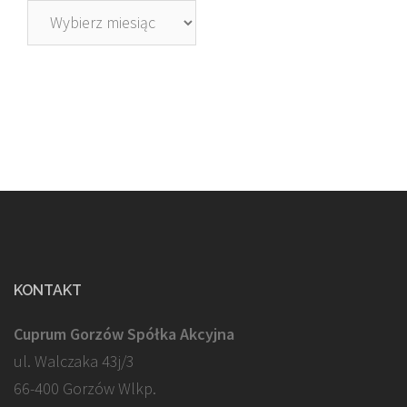
Archiwa
KONTAKT
Cuprum Gorzów Spółka Akcyjna
ul. Walczaka 43j/3
66-400 Gorzów Wlkp.