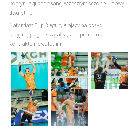
kontynuacji podpisanej w zeszłym sezonie umowy
dwuletniej.
Natomiast Filip Biegun, grający na pozycji
przyjmującego, związał się z Cuprum Lubin
kontraktem dwuletnim.