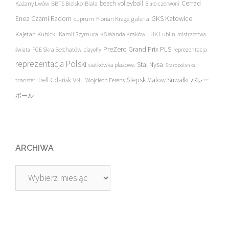
beach volleyball
Cerrad
Każany Lwów
BBTS Bielsko-Biała
Biało-czerwoni
Enea Czarni Radom
galeria
GKS Katowice
cuprum
Florian Krage
Kajetan Kubicki
Kamil Szymura
KS Wanda Kraków
LUK Lublin
mistrzostwa
PreZero Grand Prix PLS
PGE Skra Bełchatów
świata
playoffy
reprezentacja
reprezentacja Polski
Stal Nysa
siatkówka plażowa
Staropolanka
transfer
Trefl Gdańsk
Ślepsk Malow Suwałki
VNL
Wojciech Ferens
バレー
ボール
ARCHIWA
Archiwa