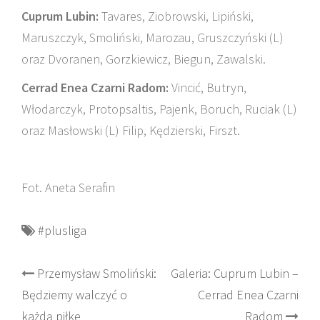
Cuprum Lubin:
Tavares, Ziobrowski, Lipiński,
Maruszczyk, Smoliński, Marozau, Gruszczyński (L)
oraz Dvoranen, Gorzkiewicz, Biegun, Zawalski.
Cerrad Enea Czarni Radom:
Vincić, Butryn,
Włodarczyk, Protopsaltis, Pajenk, Boruch, Ruciak (L)
oraz Masłowski (L) Filip, Kędzierski, Firszt.
Fot. Aneta Serafin
#plusliga
Post
Przemysław Smoliński:
Galeria: Cuprum Lubin –
Będziemy walczyć o
Cerrad Enea Czarni
navigation
każdą piłkę
Radom