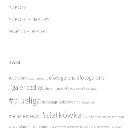
SZKOŁY
SZKOŁY KONKURS
WARTO POMAGAĆ
TAGI
#fotogalerie
#fotogaleria
#cuprumtv
#czasnarewanż
#galeriazdjęć
#memoriał
#MiedziowaMlodziez
#plusliga
#poznajMiedziowych
#pożegnania
#siatkówka
#relacjezmeczu
#szkoły
#WartoPomagac
Adam
Asseco Resovia Rzeszów
Aluron CMC Warta Zawiercie
Barkom
Lorenc