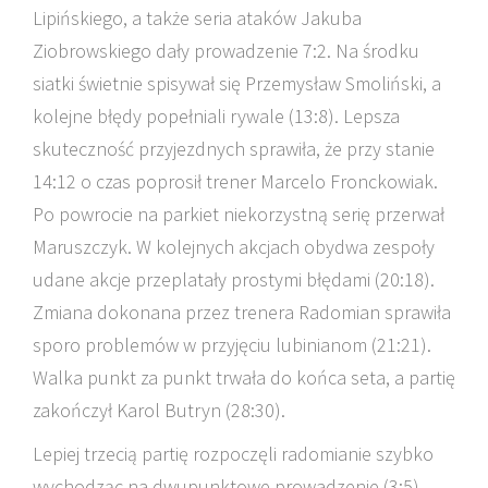
Lipińskiego, a także seria ataków Jakuba
Ziobrowskiego dały prowadzenie 7:2. Na środku
siatki świetnie spisywał się Przemysław Smoliński, a
kolejne błędy popełniali rywale (13:8). Lepsza
skuteczność przyjezdnych sprawiła, że przy stanie
14:12 o czas poprosił trener Marcelo Fronckowiak.
Po powrocie na parkiet niekorzystną serię przerwał
Maruszczyk. W kolejnych akcjach obydwa zespoły
udane akcje przeplatały prostymi błędami (20:18).
Zmiana dokonana przez trenera Radomian sprawiła
sporo problemów w przyjęciu lubinianom (21:21).
Walka punkt za punkt trwała do końca seta, a partię
zakończył Karol Butryn (28:30).
Lepiej trzecią partię rozpoczęli radomianie szybko
wychodząc na dwupunktowe prowadzenie (3:5).