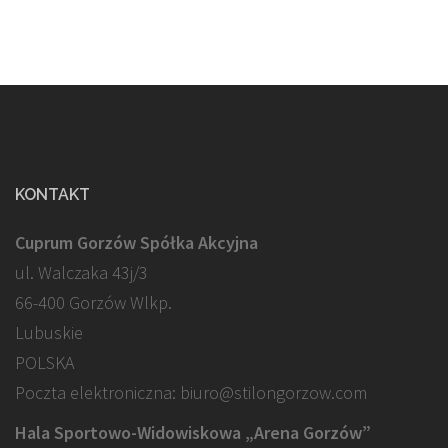
KONTAKT
Cuprum Gorzów Spółka Akcyjna
ul. Walczaka 43j/3
66-400 Gorzów Wlkp.
Lubuskie
POLSKA
Poczta elektroniczna: biuro@stilongorzow.com
Hala Sportowo-Widowiskowa „Arena Gorzów”