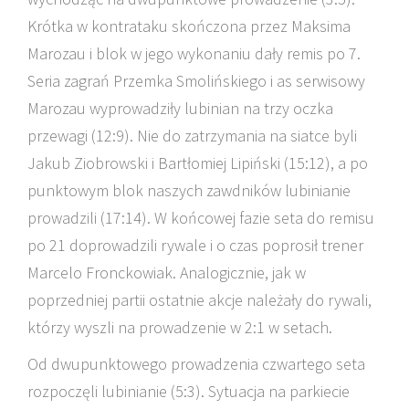
Krótka w kontrataku skończona przez Maksima
Marozau i blok w jego wykonaniu dały remis po 7.
Seria zagrań Przemka Smolińskiego i as serwisowy
Marozau wyprowadziły lubinian na trzy oczka
przewagi (12:9). Nie do zatrzymania na siatce byli
Jakub Ziobrowski i Bartłomiej Lipiński (15:12), a po
punktowym blok naszych zawdników lubinianie
prowadzili (17:14). W końcowej fazie seta do remisu
po 21 doprowadzili rywale i o czas poprosił trener
Marcelo Fronckowiak. Analogicznie, jak w
poprzedniej partii ostatnie akcje należały do rywali,
którzy wyszli na prowadzenie w 2:1 w setach.
Od dwupunktowego prowadzenia czwartego seta
rozpoczęli lubinianie (5:3). Sytuacja na parkiecie