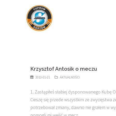
Skip
to
content
Krzysztof Antosik o meczu
2013-01-21
AKTUALNOŚCI
1. Zastąpiłeś słabiej dysponowanego Kubę O
Cieszę się przede wszystkim ze zwycięstwa 
potrzebował zmiany, dawno nie grałem w wyj
pomogli mi wejść w mecz.