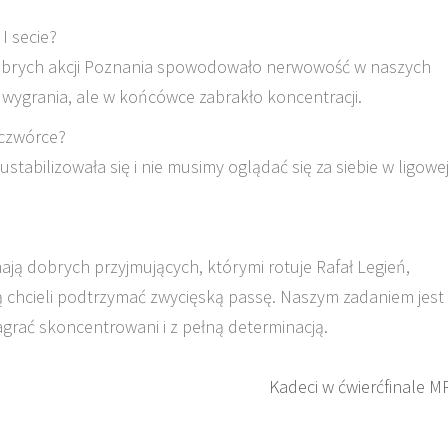
 I secie?
 dobrych akcji Poznania spowodowało nerwowość w naszych
 wygrania, ale w końcówce zabrakło koncentracji.
j czwórce?
stabilizowała się i nie musimy oglądać się za siebie w ligowe
ają dobrych przyjmujących, którymi rotuje Rafał Legień,
 chcieli podtrzymać zwycięską passę. Naszym zadaniem jest
grać skoncentrowani i z pełną determinacją.
Kadeci w ćwierćfinale M