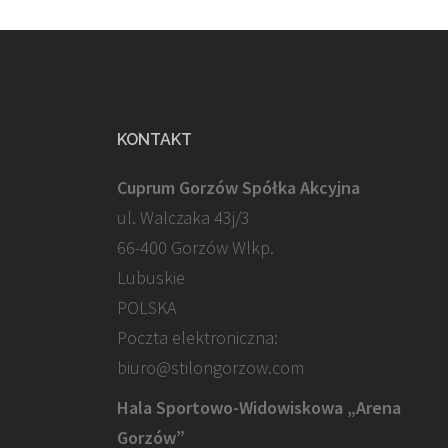
KONTAKT
Cuprum Gorzów Spółka Akcyjna
ul. Walczaka 43j/3
66-400 Gorzów Wlkp.
Lubuskie
POLSKA
Poczta elektroniczna:
biuro@stilongorzow.com
Hala Sportowo-Widowiskowa „Arena
Gorzów”