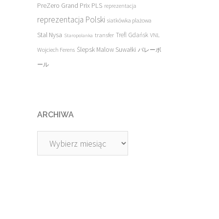
PreZero Grand Prix PLS
reprezentacja
reprezentacja Polski
siatkówka plażowa
Stal Nysa
transfer
Trefl Gdańsk
VNL
Staropolanka
Ślepsk Malow Suwałki
Wojciech Ferens
バレーボ
ール
ARCHIWA
Archiwa