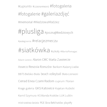
#fotogaleria
#cuprumtv
#czasnarewanż
#galeriazdjęć
#fotogalerie
#memoriał
#MiedziowaMlodziez
#plusliga
#poznajMiedziowych
#relacjezmeczu
#pożegnania
#siatkówka
#szkoły
#WartoPomagac
Aluron CMC Warta Zawiercie
Adam Lorenc
Asseco Resovia Rzeszów
Barkom Każany Lwów
beach volleyball
BBTS Bielsko-Biała
Biało-czerwoni
Cerrad Enea Czarni Radom
cuprum
Florian
galeria
GKS Katowice
Kajetan Kubicki
Krage
Kamil Szymura
KS Wanda Kraków
LUK Lublin
PGE Skra Bełchatów
mistrzostwa świata
playoffy