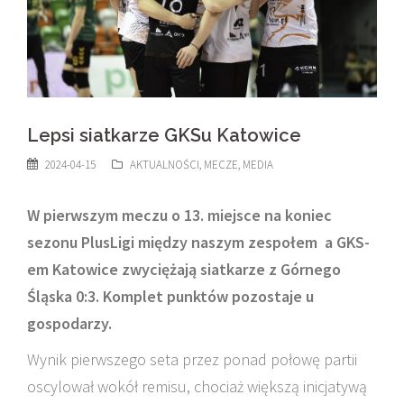
Lepsi siatkarze GKSu Katowice
2024-04-15
AKTUALNOŚCI
,
MECZE
,
MEDIA
W pierwszym meczu o 13. miejsce na koniec
sezonu PlusLigi między naszym zespołem a GKS-
em Katowice zwyciężają siatkarze z Górnego
Śląska 0:3. Komplet punktów pozostaje u
gospodarzy.
Wynik pierwszego seta przez ponad połowę partii
oscylował wokół remisu, chociaż większą inicjatywą