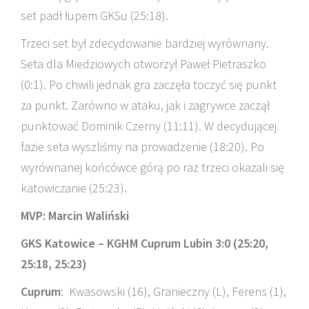
set padł łupem GKSu (25:18).
Trzeci set był zdecydowanie bardziej wyrównany.
Seta dla Miedziowych otworzył Paweł Pietraszko
(0:1). Po chwili jednak gra zaczęła toczyć się punkt
za punkt. Zarówno w ataku, jak i zagrywce zaczął
punktować Dominik Czerny (11:11). W decydującej
fazie seta wyszliśmy na prowadzenie (18:20). Po
wyrównanej końcówce górą po raz trzeci okazali się
katowiczanie (25:23).
MVP: Marcin Waliński
GKS Katowice – KGHM Cuprum Lubin 3:0 (25:20,
25:18, 25:23)
Cuprum
: Kwasowski (16), Granieczny (L), Ferens (1),