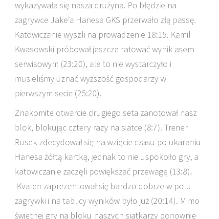
wykazywała się nasza drużyna. Po błędzie na
zagrywce Jake’a Hanesa GKS przerwało złą passę.
Katowiczanie wyszli na prowadzenie 18:15. Kamil
Kwasowski próbował jeszcze ratować wynik asem
serwisowym (23:20), ale to nie wystarczyło i
musieliśmy uznać wyższość gospodarzy w
pierwszym secie (25:20).
Znakomite otwarcie drugiego seta zanotował nasz
blok, blokując cztery razy na siatce (8:7). Trener
Rusek zdecydował się na wzięcie czasu po ukaraniu
Hanesa żółtą kartką, jednak to nie uspokoiło gry, a
katowiczanie zaczęli powiększać przewagę (13:8).
Kvalen zaprezentował się bardzo dobrze w polu
zagrywki i na tablicy wyników było już (20:14). Mimo
świetnej gry na bloku naszych siatkarzy ponownie