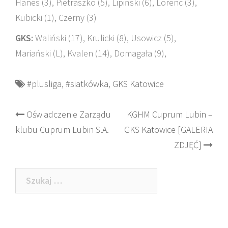
Hanes (3), Pietraszko (5), Lipiński (6), Lorenc (3),
Kubicki (1), Czerny (3)
GKS:
Waliński (17), Krulicki (8), Usowicz (5),
Mariański (L), Kvalen (14), Domagała (9),
#plusliga
,
#siatkówka
,
GKS Katowice
Post
Oświadczenie Zarządu
KGHM Cuprum Lubin –
klubu Cuprum Lubin S.A.
GKS Katowice [GALERIA
navigation
ZDJĘĆ]
Szukaj: