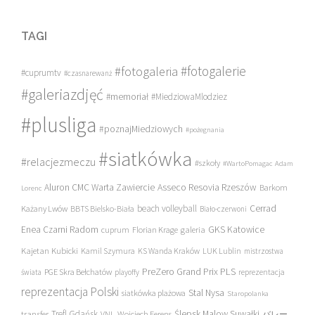
TAGI
#fotogalerie
#fotogaleria
#cuprumtv
#czasnarewanż
#galeriazdjęć
#memoriał
#MiedziowaMlodziez
#plusliga
#poznajMiedziowych
#pożegnania
#siatkówka
#relacjezmeczu
#szkoły
#WartoPomagac
Adam
Asseco Resovia Rzeszów
Aluron CMC Warta Zawiercie
Barkom
Lorenc
beach volleyball
Cerrad
Każany Lwów
BBTS Bielsko-Biała
Biało-czerwoni
Enea Czarni Radom
galeria
GKS Katowice
cuprum
Florian Krage
Kajetan Kubicki
Kamil Szymura
KS Wanda Kraków
LUK Lublin
mistrzostwa
PreZero Grand Prix PLS
PGE Skra Bełchatów
świata
playoffy
reprezentacja
reprezentacja Polski
Stal Nysa
siatkówka plażowa
Staropolanka
transfer
Trefl Gdańsk
Ślepsk Malow Suwałki
VNL
Wojciech Ferens
バレー