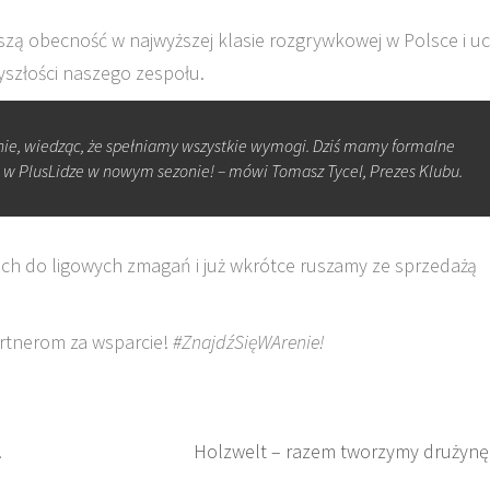
aszą obecność w najwyższej klasie rozgrywkowej w Polsce i uc
yszłości naszego zespołu.
nie, wiedząc, że spełniamy wszystkie wymogi. Dziś mamy formalne
 w PlusLidze w nowym sezonie! – mówi Tomasz Tycel, Prezes Klubu.
ach do ligowych zmagań i już wkrótce ruszamy ze sprzedażą
rtnerom za wsparcie!
#ZnajdźSięWArenie!
!
Holzwelt – razem tworzymy drużynę