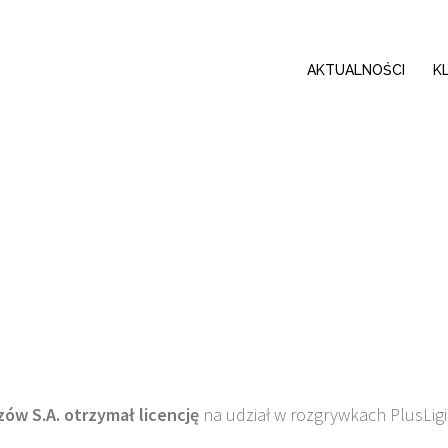
AKTUALNOŚCI
K
ów S.A. otrzymał licencję
na udział w rozgrywkach PlusLigi