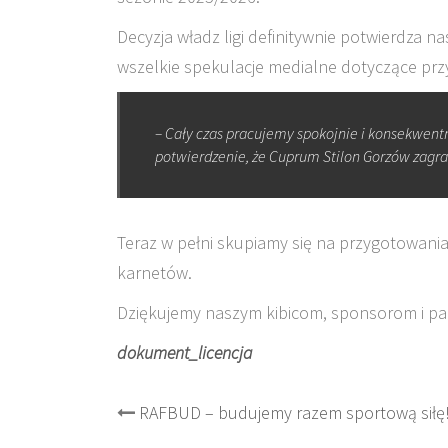
Decyzja władz ligi definitywnie potwierdza n
wszelkie spekulacje medialne dotyczące prz
– Cały czas pracujemy spokojnie i konsekwent
potwierdzenie, że Cuprum Stilon Gorzów zagra
Teraz w pełni skupiamy się na przygotowani
karnetów.
Dziękujemy naszym kibicom, sponsorom i pa
dokument_licencja
Post
RAFBUD – budujemy razem sportową siłę