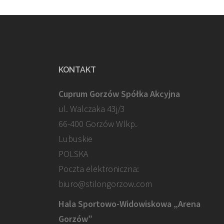
KONTAKT
Cuprum Gorzów Spółka Akcyjna
ul. Walczaka 43j/3
66-400 Gorzów Wlkp.
Lubuskie
POLSKA
Poczta elektroniczna:
biuro@stilongorzow.com
Hala Sportowo-Widowiskowa „Arena
Gorzów”