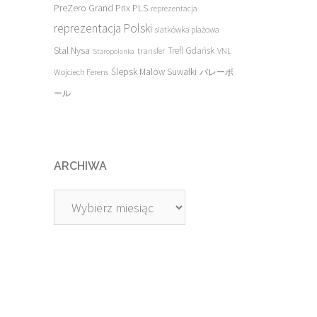
PreZero Grand Prix PLS
reprezentacja
reprezentacja Polski
siatkówka plażowa
Stal Nysa
transfer
Trefl Gdańsk
VNL
Staropolanka
Ślepsk Malow Suwałki
Wojciech Ferens
バレーボ
ール
ARCHIWA
Archiwa