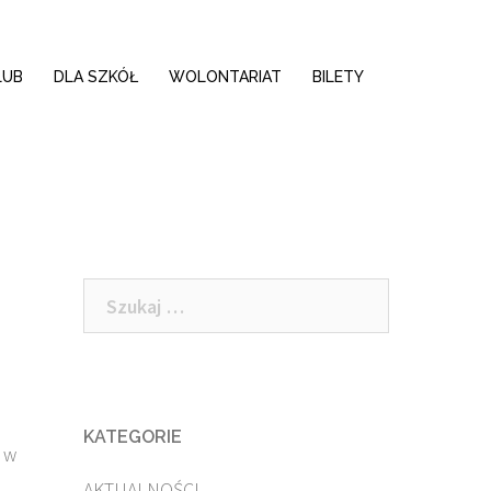
LUB
DLA SZKÓŁ
WOLONTARIAT
BILETY
Szukaj:
KATEGORIE
 w
AKTUALNOŚCI