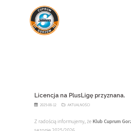
Skip
to
content
Licencja na PlusLigę przyznana.
2025-08-12
AKTUALNOŚCI
Z radością informujemy, że
Klub Cuprum Gorz
sezonie 2025/2026.