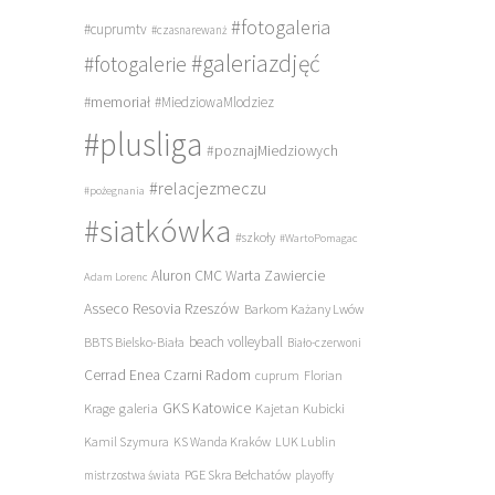
#fotogaleria
#cuprumtv
#czasnarewanż
#galeriazdjęć
#fotogalerie
#memoriał
#MiedziowaMlodziez
#plusliga
#poznajMiedziowych
#relacjezmeczu
#pożegnania
#siatkówka
#szkoły
#WartoPomagac
Aluron CMC Warta Zawiercie
Adam Lorenc
Asseco Resovia Rzeszów
Barkom Każany Lwów
beach volleyball
BBTS Bielsko-Biała
Biało-czerwoni
Cerrad Enea Czarni Radom
cuprum
Florian
galeria
GKS Katowice
Kajetan Kubicki
Krage
Kamil Szymura
KS Wanda Kraków
LUK Lublin
PGE Skra Bełchatów
mistrzostwa świata
playoffy