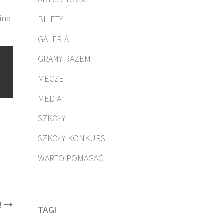
ina
BILETY
GALERIA
GRAMY RAZEM
MECZE
MEDIA
SZKOŁY
SZKOŁY KONKURS
WARTO POMAGAĆ
!
TAGI