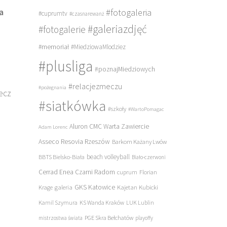
a
#fotogaleria
#cuprumtv
#czasnarewanż
#galeriazdjęć
#fotogalerie
#memoriał
#MiedziowaMlodziez
#plusliga
#poznajMiedziowych
#relacjezmeczu
#pożegnania
ecz
#siatkówka
#szkoły
#WartoPomagac
Aluron CMC Warta Zawiercie
Adam Lorenc
Asseco Resovia Rzeszów
Barkom Każany Lwów
beach volleyball
BBTS Bielsko-Biała
Biało-czerwoni
Cerrad Enea Czarni Radom
cuprum
Florian
galeria
GKS Katowice
Kajetan Kubicki
Krage
Kamil Szymura
KS Wanda Kraków
LUK Lublin
PGE Skra Bełchatów
mistrzostwa świata
playoffy