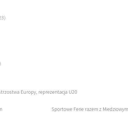
23)
)
strzostwa Europy
,
reprezentacja U20
m
Sportowe Ferie razem z Miedziowym