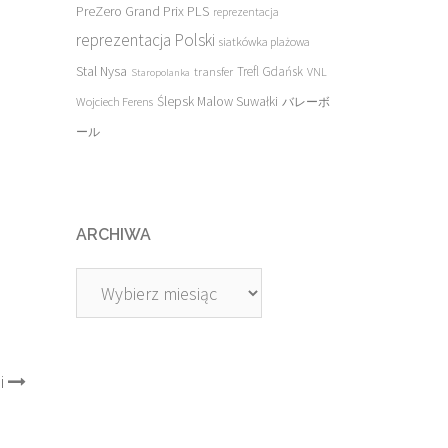
PreZero Grand Prix PLS
reprezentacja
reprezentacja Polski
siatkówka plażowa
Stal Nysa
transfer
Trefl Gdańsk
VNL
Staropolanka
Ślepsk Malow Suwałki
Wojciech Ferens
バレーボ
ール
ARCHIWA
Archiwa
i