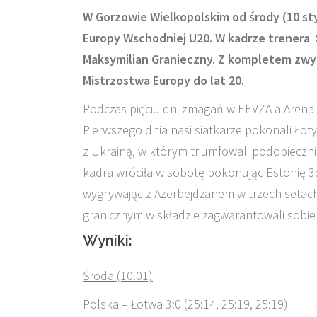
W Gorzowie Wielkopolskim od środy (10 sty
Europy Wschodniej U20. W kadrze trenera 
Maksymilian Granieczny. Z kompletem zwyc
Mistrzostwa Europy do lat 20.
Podczas pięciu dni zmagań w EEVZA a Arena 
Pierwszego dnia nasi siatkarze pokonali Łot
z Ukrainą, w którym triumfowali podopieczn
kadra wróciła w sobotę pokonując Estonię 3:
wygrywając z Azerbejdżanem w trzech setac
granicznym w składzie zagwarantowali sobi
Wyniki:
Środa (10.01)
Polska – Łotwa 3:0 (25:14, 25:19, 25:19)