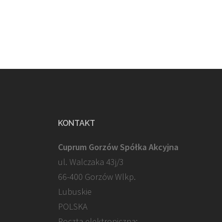
KONTAKT
Cuprum Gorzów Spółka Akcyjna
ul. Walczaka 43j/3
66-400 Gorzów Wlkp.
Lubuskie
POLSKA
Poczta elektroniczna: