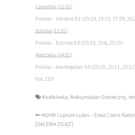
Czwartek (11.01)
Polska – Ukraina 3:1 (25:19, 25:15, 27:29, 25:
Sobota (13.01)
Polska – Estonia 3:0 (25:19, 25:6, 25:15)
Niedziela (14.01)
Polska – Azerbejdżan 3:0 (25:10, 25:11, 25:11
Fot. CEV
#siatkówka
,
Maksymialian Granieczny
,
mi
Post
KGHM Cuprum Lubin – Enea Czarni Rado
[GALERIA ZDJĘĆ]
navigation