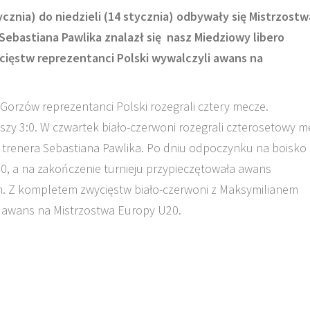
cznia) do niedzieli (14 stycznia) odbywały się Mistrzostw
Sebastiana Pawlika znalazł się nasz Miedziowy libero
ięstw reprezentanci Polski wywalczyli awans na
Gorzów reprezentanci Polski rozegrali cztery mecze.
yszy 3:0. W czwartek biało-czerwoni rozegrali czterosetowy m
i trenera Sebastiana Pawlika. Po dniu odpoczynku na boisko
0, a na zakończenie turnieju przypieczętowała awans
h. Z kompletem zwycięstw biało-czerwoni z Maksymilianem
e awans na Mistrzostwa Europy U20.