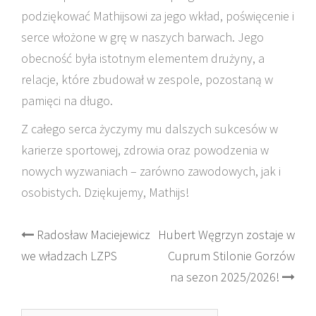
podziękować Mathijsowi za jego wkład, poświęcenie i
serce włożone w grę w naszych barwach. Jego
obecność była istotnym elementem drużyny, a
relacje, które zbudował w zespole, pozostaną w
pamięci na długo.
Z całego serca życzymy mu dalszych sukcesów w
karierze sportowej, zdrowia oraz powodzenia w
nowych wyzwaniach – zarówno zawodowych, jak i
osobistych. Dziękujemy, Mathijs!
Post
Radosław Maciejewicz
Hubert Węgrzyn zostaje w
we władzach LZPS
Cuprum Stilonie Gorzów
navigation
na sezon 2025/2026!