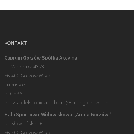
KONTAKT
Cuprum Gorzów Spółka Akcyjna
ul. Walczaka 43j/3
66-400 Gorzów Wlkp.
Lubuskie
POLSKA
Poczta elektroniczna: biuro@stilongorzow.com
Hala Sportowo-Widowiskowa „Arena Gorzów”
ul. Słowiańska 16
66-400 Gorzów Wlkp.