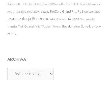
Kajetan Kubicki
Kamil Szymura
KS Wanda Kraków
LUK Lublin
mistrzostwa
PreZero Grand Prix PLS
PGE Skra Bełchatów
świata
playoffy
reprezentacja
reprezentacja Polski
Stal Nysa
siatkówka plażowa
Staropolanka
transfer
Trefl Gdańsk
Ślepsk Malow Suwałki
VNL
Wojciech Ferens
バレー
ボール
ARCHIWA
Archiwa