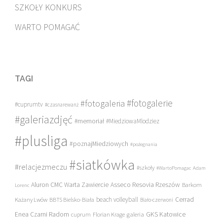
SZKOŁY KONKURS
WARTO POMAGAĆ
TAGI
#fotogalerie
#fotogaleria
#cuprumtv
#czasnarewanż
#galeriazdjęć
#memoriał
#MiedziowaMlodziez
#plusliga
#poznajMiedziowych
#pożegnania
#siatkówka
#relacjezmeczu
#szkoły
#WartoPomagac
Adam
Asseco Resovia Rzeszów
Aluron CMC Warta Zawiercie
Barkom
Lorenc
beach volleyball
Cerrad
Każany Lwów
BBTS Bielsko-Biała
Biało-czerwoni
Enea Czarni Radom
galeria
GKS Katowice
cuprum
Florian Krage