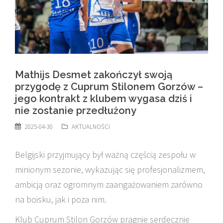
Mathijs Desmet zakończył swoją
przygodę z Cuprum Stilonem Gorzów –
jego kontrakt z klubem wygasa dziś i
nie zostanie przedłużony
2025-04-30
AKTUALNOŚCI
Belgijski przyjmujący był ważną częścią zespołu w
minionym sezonie, wykazując się profesjonalizmem,
ambicją oraz ogromnym zaangażowaniem zarówno
na boisku, jak i poza nim.
Klub Cuprum Stilon Gorzów pragnie serdecznie