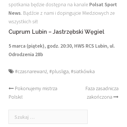
spotkania będzie dostępna na kanale
Polsat Sport
News
. Bądźcie z nami i dopingujcie Miedziowych ze
wszystkich sił!
Cuprum Lubin – Jastrzębski Węgiel
5 marca (piątek), godz. 20:30, HWS RCS Lubin, ul.
Odrodzenia 28b
#czasnarewanż
,
#plusliga
,
#siatkówka
Post
Pokonujemy mistrza
Faza zasadnicza
Polski!
zakończona
navigation
Szukaj: