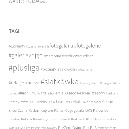
WARTO POMAGAĆ
TAGI
#fotogalerie
#fotogaleria
#cuprumtv
#czasnarewanż
#galeriazdjęć
#memoriał
#MiedziowaMlodziez
#plusliga
#poznajMiedziowych
#pożegnania
#siatkówka
#relacjezmeczu
#szkoły
#WartoPomagac
Adam
Asseco Resovia Rzeszów
Aluron CMC Warta Zawiercie
Barkom
Lorenc
beach volleyball
Cerrad
Każany Lwów
BBTS Bielsko-Biała
Biało-czerwoni
Enea Czarni Radom
galeria
GKS Katowice
cuprum
Florian Krage
Kajetan Kubicki
Kamil Szymura
KS Wanda Kraków
LUK Lublin
mistrzostwa
PreZero Grand Prix PLS
PGE Skra Bełchatów
świata
playoffy
reprezentacja