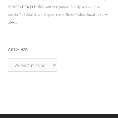
reprezentacja Polski
Stal Nysa
siatkówka plażowa
Staropolanka
transfer
Trefl Gdańsk
Ślepsk Malow Suwałki
VNL
Wojciech Ferens
バレー
ボール
ARCHIWA
Archiwa