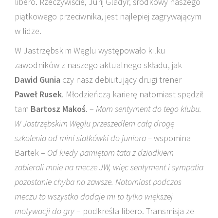
libero. Rzeczywiście, Jurij Gladyr, środkowy naszego
piątkowego przeciwnika, jest najlepiej zagrywającym
w lidze.
W Jastrzębskim Węglu występowało kilku
zawodników z naszego aktualnego składu, jak
Dawid Gunia
czy nasz debiutujący drugi trener
Paweł Rusek
. Młodzieńczą karierę natomiast spędził
tam
Bartosz Makoś
. –
Mam sentyment do tego klubu.
W Jastrzębskim Węglu przeszedłem całą drogę
szkolenia od mini siatkówki do juniora
–
wspomina
Bartek –
Od kiedy pamiętam tata z dziadkiem
zabierali mnie na mecze JW, więc sentyment i sympatia
pozostanie chyba na zawsze. Natomiast p
odczas
meczu to wszystko dodaje mi to tylko większej
motywacji do gry
– podkreśla libero. Transmisja ze