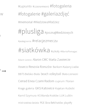
#fotogaleria
#cuprumtv
#czasnarewanż
#galeriazdjęć
#fotogalerie
 w
#memoriał
#MiedziowaMlodziez
#plusliga
#poznajMiedziowych
o
#relacjezmeczu
#pożegnania
#siatkówka
#szkoły
#WartoPomagac
Aluron CMC Warta Zawiercie
Adam Lorenc
Asseco Resovia Rzeszów
Barkom Każany Lwów
”
beach volleyball
BBTS Bielsko-Biała
Biało-czerwoni
Cerrad Enea Czarni Radom
cuprum
Florian
galeria
GKS Katowice
Kajetan Kubicki
Krage
Kamil Szymura
KS Wanda Kraków
LUK Lublin
PGE Skra Bełchatów
mistrzostwa świata
playoffy