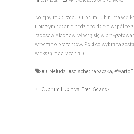
2017-11-28
AKTUALNOŚCI
,
WARTO POMAGAĆ
Kolejny rok z rzędu Cuprum Lubin ma wielką 
ubiegłym sezonie będzie to dzieło wspólne
radoscią Miedziowi włączą się w przygotowa
wręczanie prezentów. Póki co wybrana został
większą moc rażenia :)
#lubieludzi
,
#szlachetnapaczka
,
#Warto
Post
Cuprum Lubin vs. Trefl Gdańsk
navigation