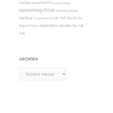
PreZero Grand Prix PLS
reprezentacja
reprezentacja Polski
siatkówka plażowa
Stal Nysa
transfer
Trefl Gdańsk
VNL
Staropolanka
Ślepsk Malow Suwałki
Wojciech Ferens
バレーボ
ール
ARCHIWA
Archiwa