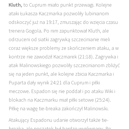
Kluth,
to Cuprum miało punkt przewagi. Kolejne
ataki Łukasza Kaczmarka pozwoliły lubinianom
odskoczyć już na 19:17, zmuszając do wzięcia czasu
trenera Gogola. Po nim zapunktował Kluth, ale
odrzuceni od siatki zagrywką szczecinianie mieli
coraz większe problemy ze skończeniem ataku, a w
kontrze nie zawodził Kaczmarek (21:18). Zagrywka i
atak Malinowskiego pozwoliły szczecinianom zbliżyć
się na jeden punkt, ale kolejne zbicia Kaczmarka i
Puparta dały wynik 24:21 dla Cuprum i piłki
meczowe. Espadon się nie poddał i po ataku Wiki i
blokach na Kaczmarku miał piłki setowe (25:24).
Piłkę na wagę tie-breaka zakończył Malinowski.
Atakujący Espadonu udanie otworzył także tie-
breaka, ale początek był bardzo wyrównany. Po