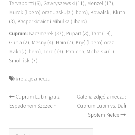
Tervaportti (6), Gawryszewski (11), Menzel (17),
Murek (libero) oraz Jaskuła (libero), Kowalski, Kluth
(3), Kacperkiewicz i Mihułka (libero)
Cuprum:
Kaczmarek (37), Pupart (8), Taht (19),
Gunia (2), Masny (4), Hain (7), Kryś (libero) oraz
Makoś (libero), Terzić (3), Patucha, Michalski (1) i
Smoliński (7)
#relacjezmeczu
Post
Cuprum Lubin gra z
Galeria zdjęć z meczu:
Espadonem Szczecin
Cuprum Lubin vs. Dafi
navigation
Społem Kielce
Szukaj: