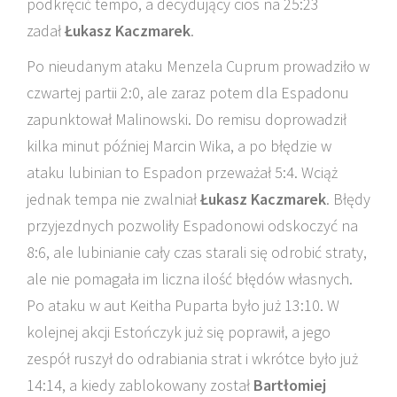
podkręcić tempo, a decydujący cios na 25:23
zadał
Łukasz Kaczmarek
.
Po nieudanym ataku Menzela Cuprum prowadziło w
czwartej partii 2:0, ale zaraz potem dla Espadonu
zapunktował Malinowski. Do remisu doprowadził
kilka minut później Marcin Wika, a po błędzie w
ataku lubinian to Espadon przeważał 5:4. Wciąż
jednak tempa nie zwalniał
Łukasz Kaczmarek
. Błędy
przyjezdnych pozwoliły Espadonowi odskoczyć na
8:6, ale lubinianie cały czas starali się odrobić straty,
ale nie pomagała im liczna ilość błędów własnych.
Po ataku w aut Keitha Puparta było już 13:10. W
kolejnej akcji Estończyk już się poprawił, a jego
zespół ruszył do odrabiania strat i wkrótce było już
14:14, a kiedy zablokowany został
Bartłomiej