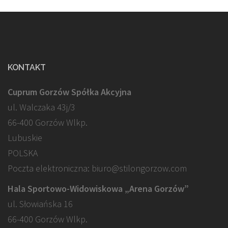
KONTAKT
Cuprum Gorzów Spółka Akcyjna
ul. Walczaka 43j/3
66-400 Gorzów Wlkp.
Lubuskie
POLSKA
Poczta elektroniczna: biuro@stilongorzow.com
Hala Sportowo-Widowiskowa „Arena Gorzów”
ul. Słowiańska 16
66-400 Gorzów Wlkp.