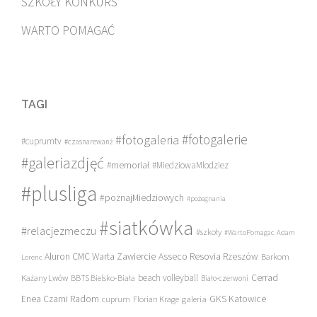
SZKOŁY KONKURS
WARTO POMAGAĆ
TAGI
#fotogalerie
#fotogaleria
#cuprumtv
#czasnarewanż
#galeriazdjęć
#memoriał
#MiedziowaMlodziez
#plusliga
#poznajMiedziowych
#pożegnania
#siatkówka
#relacjezmeczu
#szkoły
#WartoPomagac
Adam
Asseco Resovia Rzeszów
Aluron CMC Warta Zawiercie
Barkom
Lorenc
beach volleyball
Cerrad
Każany Lwów
BBTS Bielsko-Biała
Biało-czerwoni
Enea Czarni Radom
galeria
GKS Katowice
cuprum
Florian Krage