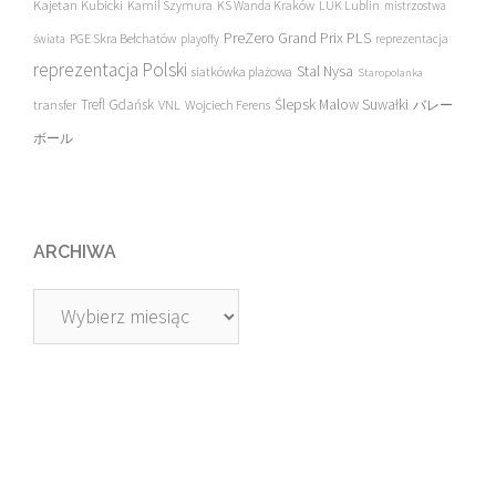
Kajetan Kubicki
Kamil Szymura
KS Wanda Kraków
LUK Lublin
mistrzostwa
PreZero Grand Prix PLS
PGE Skra Bełchatów
świata
playoffy
reprezentacja
reprezentacja Polski
Stal Nysa
siatkówka plażowa
Staropolanka
transfer
Trefl Gdańsk
Ślepsk Malow Suwałki
VNL
Wojciech Ferens
バレー
ボール
ARCHIWA
Archiwa