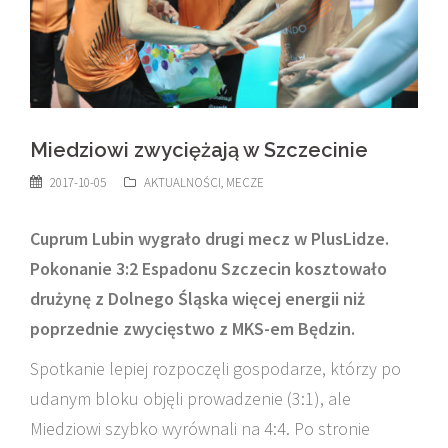
Miedziowi zwyciężają w Szczecinie
2017-10-05
AKTUALNOŚCI
,
MECZE
Cuprum Lubin wygrało drugi mecz w PlusLidze.
Pokonanie 3:2 Espadonu Szczecin kosztowało
drużynę z Dolnego Śląska więcej energii niż
poprzednie zwycięstwo z MKS-em Będzin.
Spotkanie lepiej rozpoczęli gospodarze, którzy po
udanym bloku objęli prowadzenie (3:1), ale
Miedziowi szybko wyrównali na 4:4. Po stronie