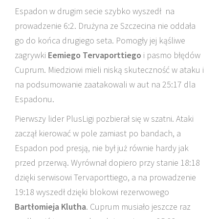
Espadon w drugim secie szybko wyszedł na
prowadzenie 6:2. Drużyna ze Szczecina nie oddała
go do końca drugiego seta. Pomogły jej kąśliwe
zagrywki
Eemiego Tervaporttiego
i pasmo błędów
Cuprum. Miedziowi mieli niską skuteczność w ataku i
na podsumowanie zaatakowali w aut na 25:17 dla
Espadonu.
Pierwszy lider PlusLigi pozbierał się w szatni. Ataki
zaczął kierować w pole zamiast po bandach, a
Espadon pod presją, nie był już równie hardy jak
przed przerwą. Wyrównał dopiero przy stanie 18:18
dzięki serwisowi Tervaporttiego, a na prowadzenie
19:18 wyszedł dzięki blokowi rezerwowego
Bartłomieja Klutha
. Cuprum musiało jeszcze raz