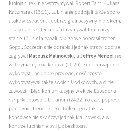
lubinian ręki nie wstrzymywali Robert Taht i Łukasz
Kaczmarek (13:11). Lubinianie podbijali także sporo
ataków Espadonu, dobrze grali pasywnym blokiem,
a cały czas skuteczność utrzymywał Taht i przy
stanie 17:14 dla rywali o przerwę poprosił trener
Gogol. Szczecinianie odrabiali jednak straty, dobrze
zagrywał
Mateusz Malinowski,
a
Jeffrey Menzel
nie
wstrzymał ręki na kontrze (20:20). Eemi Tervaportti
wykorzystując dobre przyjęcie, dość często
wykorzystywał także swoich środkowych, a ci nie
zawodzili. Błąd komunikacyjny w ekipie Espadonu
dał piłki setowe lubinianom (24:22) i o czas poprosił
ponownie trener Gogol. Kolejnego ataku w
końcówce nie skończył jednak Malinowski, a w
kontrze lubinianie byli już bezlitośni.