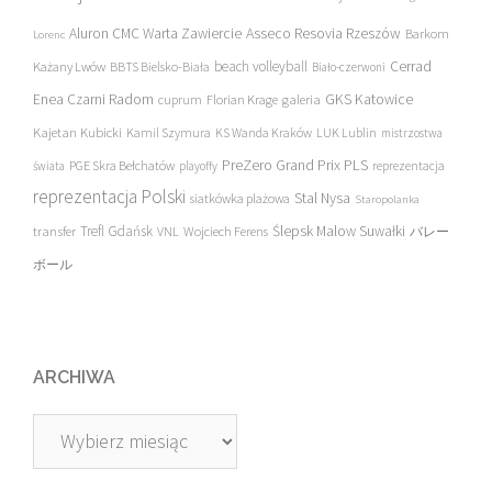
Asseco Resovia Rzeszów
Aluron CMC Warta Zawiercie
Barkom
Lorenc
beach volleyball
Cerrad
Każany Lwów
BBTS Bielsko-Biała
Biało-czerwoni
Enea Czarni Radom
galeria
GKS Katowice
cuprum
Florian Krage
Kajetan Kubicki
Kamil Szymura
KS Wanda Kraków
LUK Lublin
mistrzostwa
PreZero Grand Prix PLS
PGE Skra Bełchatów
świata
playoffy
reprezentacja
reprezentacja Polski
Stal Nysa
siatkówka plażowa
Staropolanka
transfer
Trefl Gdańsk
Ślepsk Malow Suwałki
VNL
Wojciech Ferens
バレー
ボール
ARCHIWA
Archiwa