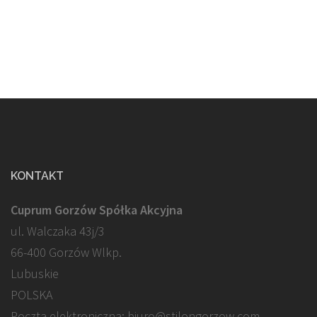
KONTAKT
Cuprum Gorzów Spółka Akcyjna
ul. Walczaka 43j/3
66-400 Gorzów Wlkp.
Lubuskie
POLSKA
Poczta elektroniczna: biuro@stilongorzow.com