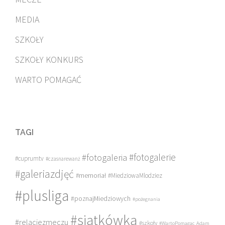
MEDIA
SZKOŁY
SZKOŁY KONKURS
WARTO POMAGAĆ
TAGI
#fotogalerie
#fotogaleria
#cuprumtv
#czasnarewanż
#galeriazdjęć
#memoriał
#MiedziowaMlodziez
#plusliga
#poznajMiedziowych
#pożegnania
#siatkówka
#relacjezmeczu
#szkoły
#WartoPomagac
Adam