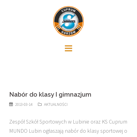
Skip
to
content
Nabór do klasy I gimnazjum
2013-03-14
AKTUALNOŚCI
Zespół Szkół Sportowych w Lubinie oraz KS Cuprum
MUNDO Lubin ogłaszają nabór do klasy sportowej o