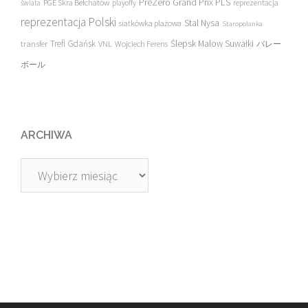
PreZero Grand Prix PLS
PGE Skra Bełchatów
świata
playoffy
reprezentacja
reprezentacja Polski
Stal Nysa
siatkówka plażowa
Staropolanka
transfer
Trefl Gdańsk
Ślepsk Malow Suwałki
VNL
Wojciech Ferens
バレー
ボール
ARCHIWA
Archiwa