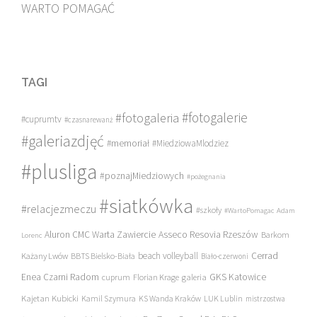
WARTO POMAGAĆ
TAGI
#fotogalerie
#fotogaleria
#cuprumtv
#czasnarewanż
#galeriazdjęć
#memoriał
#MiedziowaMlodziez
#plusliga
#poznajMiedziowych
#pożegnania
#siatkówka
#relacjezmeczu
#szkoły
#WartoPomagac
Adam
Asseco Resovia Rzeszów
Aluron CMC Warta Zawiercie
Barkom
Lorenc
beach volleyball
Cerrad
Każany Lwów
BBTS Bielsko-Biała
Biało-czerwoni
Enea Czarni Radom
galeria
GKS Katowice
cuprum
Florian Krage
Kajetan Kubicki
Kamil Szymura
KS Wanda Kraków
LUK Lublin
mistrzostwa