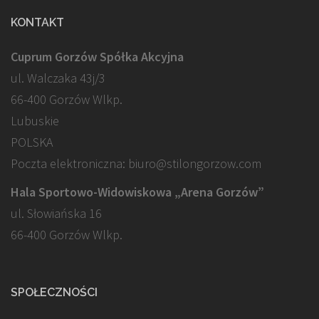
KONTAKT
Cuprum Gorzów Spółka Akcyjna
ul. Walczaka 43j/3
66-400 Gorzów Wlkp.
Lubuskie
POLSKA
Poczta elektroniczna: biuro@stilongorzow.com
Hala Sportowo-Widowiskowa „Arena Gorzów”
ul. Słowiańska 16
66-400 Gorzów Wlkp.
SPOŁECZNOŚCI