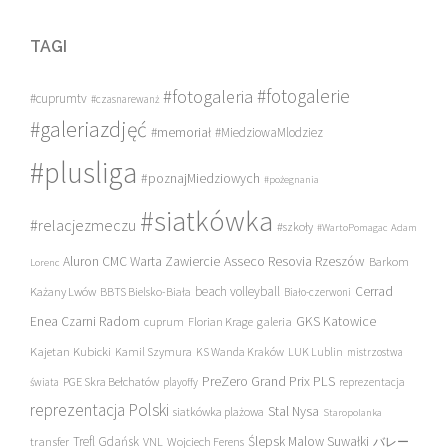
TAGI
#fotogalerie
#fotogaleria
#cuprumtv
#czasnarewanż
#galeriazdjęć
#memoriał
#MiedziowaMlodziez
#plusliga
#poznajMiedziowych
#pożegnania
#siatkówka
#relacjezmeczu
#szkoły
#WartoPomagac
Adam
Asseco Resovia Rzeszów
Aluron CMC Warta Zawiercie
Barkom
Lorenc
beach volleyball
Cerrad
Każany Lwów
BBTS Bielsko-Biała
Biało-czerwoni
Enea Czarni Radom
galeria
GKS Katowice
cuprum
Florian Krage
Kajetan Kubicki
Kamil Szymura
KS Wanda Kraków
LUK Lublin
mistrzostwa
PreZero Grand Prix PLS
PGE Skra Bełchatów
świata
playoffy
reprezentacja
reprezentacja Polski
Stal Nysa
siatkówka plażowa
Staropolanka
transfer
Trefl Gdańsk
Ślepsk Malow Suwałki
VNL
Wojciech Ferens
バレー