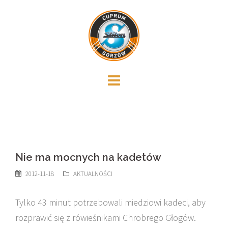
Skip
to
content
Nie ma mocnych na kadetów
2012-11-18
AKTUALNOŚCI
Tylko 43 minut potrzebowali miedziowi kadeci, aby
rozprawić się z rówieśnikami Chrobrego Głogów.