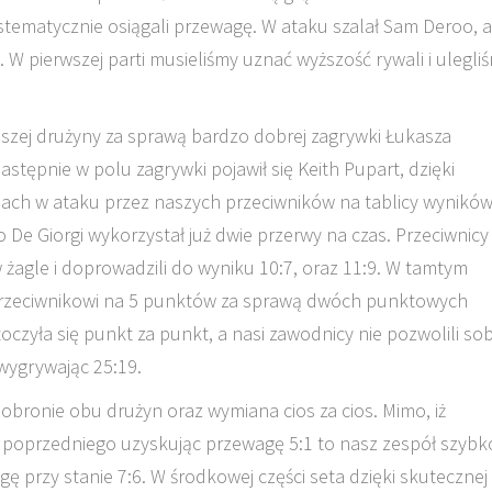
stematycznie osiągali przewagę. W ataku szalał Sam Deroo, a
. W pierwszej parti musieliśmy uznać wyższość rywali i ulegli
aszej drużyny za sprawą bardzo dobrej zagrywki Łukasza
stępnie w polu zagrywki pojawił się Keith Pupart, dzięki
ach w ataku przez naszych przeciwników na tablicy wynikó
o De Giorgi wykorzystał już dwie przerwy na czas. Przeciwnicy
żagle i doprowadzili do wyniku 10:7, oraz 11:9. W tamtym
rzeciwnikowi na 5 punktów za sprawą dwóch punktowych
zyła się punkt za punkt, a nasi zawodnicy nie pozwolili sob
wygrywając 25:19.
obronie obu drużyn oraz wymiana cios za cios. Mimo, iż
y poprzedniego uzyskując przewagę 5:1 to nasz zespół szybk
 przy stanie 7:6. W środkowej części seta dzięki skutecznej