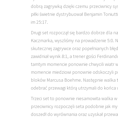
dobrą zagrywką dzięki czemu przeciwnicy sy
piłki świetnie dystrybuował Benjamin Toniutti
im 25:17.
Drugi set rozpoczął się bardzo dobrze dla n
Kaczmarka, wyszliśmy na prowadzenie 5:0. Na
skutecznej zagrywce oraz popełnianych błęd
zawidniał wynik 8:1, a trener gości Ferdinand
tamtym momencie ponownie chwycili wiatr w 
momencie miedziowi ponownie odskoczyli p
bloków Marcusa Boehme. Następnie walka toc
odebrać przewagi którą utrzymali do końca 
Trzeci set to ponownie niesamowita walka w 
przeciwnicy rozpoczęli seta podobnie jak m
doszedł do wyrównania oraz uzyskał przewagę