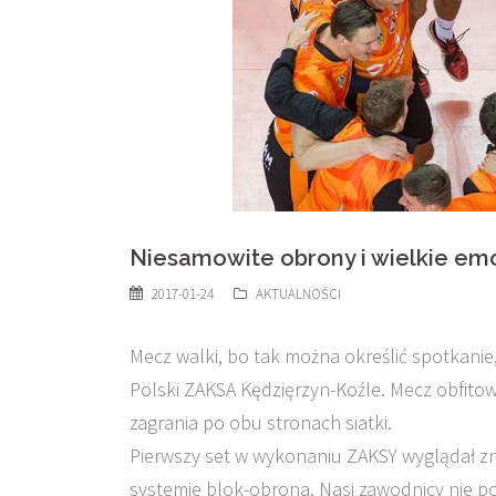
Niesamowite obrony i wielkie em
2017-01-24
AKTUALNOŚCI
Mecz walki, bo tak można określić spotkanie
Polski ZAKSA Kędzięrzyn-Koźle. Mecz obfito
zagrania po obu stronach siatki.
Pierwszy set w wykonaniu ZAKSY wyglądał zn
systemie blok-obrona. Nasi zawodnicy nie po