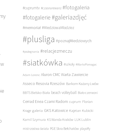
#fotogaleria
#cuprumtv
#czasnarewanż
śmy
#galeriazdjęć
#fotogalerie
#memoriał
#MiedziowaMlodziez
#plusliga
#poznajMiedziowych
#relacjezmeczu
#pożegnania
w
#siatkówka
 w
#szkoły
#WartoPomagac
Aluron CMC Warta Zawiercie
Adam Lorenc
Asseco Resovia Rzeszów
Barkom Każany Lwów
ie
beach volleyball
BBTS Bielsko-Biała
Biało-czerwoni
Cerrad Enea Czarni Radom
cuprum
Florian
galeria
GKS Katowice
Kajetan Kubicki
Krage
o
Kamil Szymura
KS Wanda Kraków
LUK Lublin
PGE Skra Bełchatów
mistrzostwa świata
playoffy