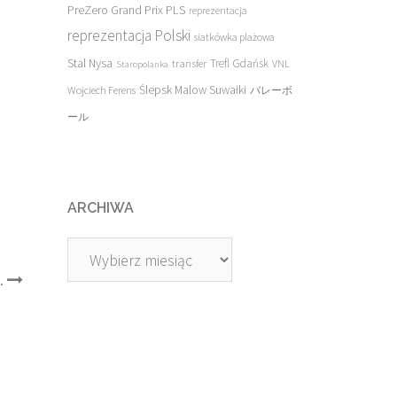
PreZero Grand Prix PLS
reprezentacja
reprezentacja Polski
siatkówka plażowa
Stal Nysa
transfer
Trefl Gdańsk
VNL
Staropolanka
Ślepsk Malow Suwałki
Wojciech Ferens
バレーボ
ール
ARCHIWA
Archiwa
.