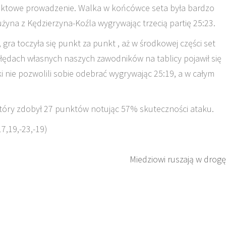
nktowe prowadzenie. Walka w końcówce seta była bardzo
żyna z Kędzierzyna-Koźla wygrywając trzecią partię 25:23.
ra toczyła się punkt za punkt , aż w środkowej części set
błędach własnych naszych zawodników na tablicy pojawił się
ki nie pozwolili sobie odebrać wygrywając 25:19, a w całym
tóry zdobył 27 punktów notując 57% skuteczności ataku.
7,19,-23,-19)
Miedziowi ruszają w drogę