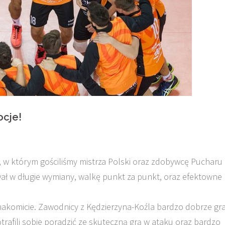
ocje!
, w którym gościliśmy mistrza Polski oraz zdobywcę Pucharu
wał w długie wymiany, walkę punkt za punkt, oraz efektowne
akomicie. Zawodnicy z Kędzierzyna-Koźla bardzo dobrze gra
trafili sobie poradzić ze skuteczną grą w ataku oraz bardzo