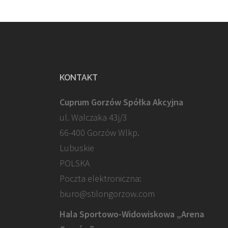
KONTAKT
Cuprum Gorzów Spółka Akcyjna
ul. Walczaka 43j/3
66-400 Gorzów Wlkp.
Lubuskie
POLSKA
Poczta elektroniczna:
biuro@stilongorzow.com
Hala Sportowo-Widowiskowa „Arena