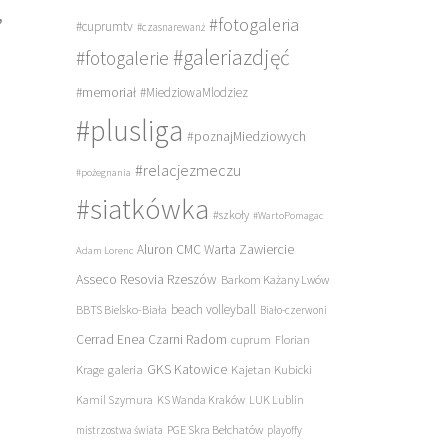
#fotogaleria
”
#cuprumtv
#czasnarewanż
#galeriazdjęć
#fotogalerie
#memoriał
#MiedziowaMlodziez
#plusliga
#poznajMiedziowych
#relacjezmeczu
#pożegnania
#siatkówka
#szkoły
#WartoPomagac
Aluron CMC Warta Zawiercie
Adam Lorenc
Asseco Resovia Rzeszów
Barkom Każany Lwów
beach volleyball
BBTS Bielsko-Biała
Biało-czerwoni
Cerrad Enea Czarni Radom
cuprum
Florian
galeria
GKS Katowice
Kajetan Kubicki
Krage
Kamil Szymura
KS Wanda Kraków
LUK Lublin
PGE Skra Bełchatów
mistrzostwa świata
playoffy