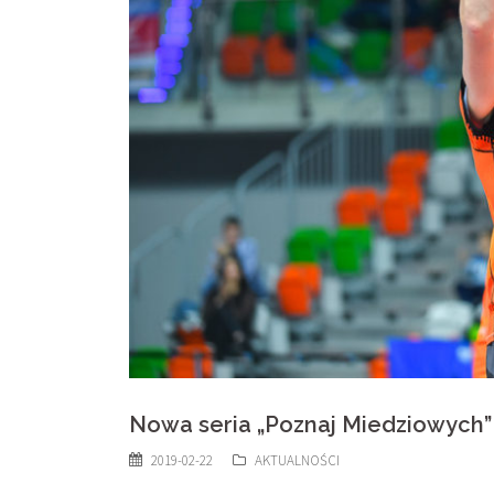
Nowa seria „Poznaj Miedziowych” 
2019-02-22
AKTUALNOŚCI