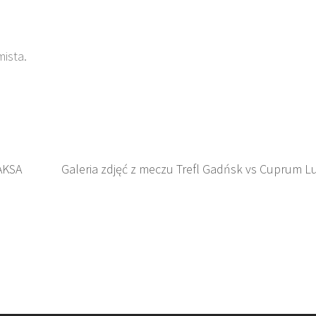
mista.
AKSA
Galeria zdjęć z meczu Trefl Gadńsk vs Cuprum L