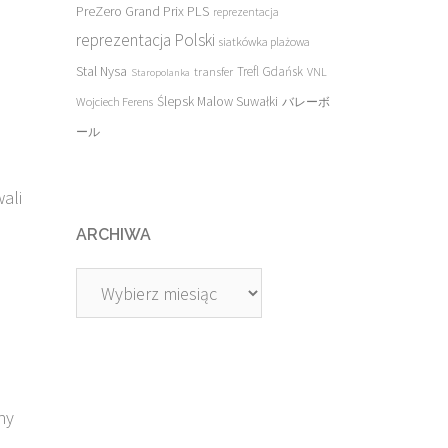
PreZero Grand Prix PLS
reprezentacja
reprezentacja Polski
siatkówka plażowa
Stal Nysa
transfer
Trefl Gdańsk
VNL
Staropolanka
Ślepsk Malow Suwałki
Wojciech Ferens
バレーボ
ール
ali
ARCHIWA
Archiwa
ny