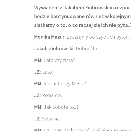
Wywiadem z Jakubem Ziobrowskim rozpocz
będzie kontynuowane również w kolejnym 
siatkarzy o to, o co raczej się ich nie pyta
Monika Mazur:
Zacznijmy od szybkich pytań. 
Jakub Ziobrowski
: Dobry film.
MM
: Lato czy zima?
JZ
: Lato
MM
: Ronaldo czy Messi?
JZ
: Ronaldo.
MM
: Jak sobota to..?
JZ
: Siłownia
MM
: I tu mnie zaskoczyłeś, myślałam że powi