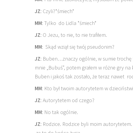
JZ
: Czyli?*śmiech*
MM
: Tylko do Lidla *śmiech*
JZ
: O Jezu, to nie, to nie trafiłem.
MM
: Skąd wziął się twój pseudonim?
JZ
: Buben…znaczy ogólnie, w sumie trochę 
mnie „Bubuś”, potem grałem w różne gry na 
Buben i jakoś tak zostało, że teraz nawet r
MM
: Kto był twoim autorytetem w dzieciństwi
JZ
: Autorytetem od czego?
MM
: No tak ogólnie.
JZ
: Rodzice. Rodzice byli moim autorytetem.
za to do końca życia.