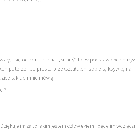
wzięło się od zdrobnienia „Kubuś”, bo w podstawówce nazyw
komputerze i po prostu przekształciłem sobie tą ksywkę na
odzice tak do mnie mówią.
e ?
 Dziękuje im za to jakim jestem człowiekiem i będę im wdzięcz