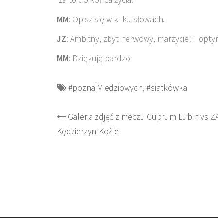
MM
: Opisz się w kilku słowach.
JZ
: Ambitny, zbyt nerwowy, marzyciel i opty
MM
: Dziękuję bardzo
#poznajMiedziowych
,
#siatkówka
Post
Galeria zdjęć z meczu Cuprum Lubin vs Z
Kędzierzyn-Koźle
navigation