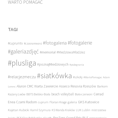
WARTO POMAGAĆ
TAGI
#fotogalerie
#fotogaleria
#cuprumtv
#czasnarewanż
#galeriazdjęć
#memoriał
#MiedziowaMlodziez
#plusliga
#poznajMiedziowych
#pożegnania
#siatkówka
#relacjezmeczu
#szkoły
#WartoPomagac
Adam
Asseco Resovia Rzeszów
Aluron CMC Warta Zawiercie
Barkom
Lorenc
beach volleyball
Cerrad
Każany Lwów
BBTS Bielsko-Biała
Biało-czerwoni
Enea Czarni Radom
galeria
GKS Katowice
cuprum
Florian Krage
Kajetan Kubicki
Kamil Szymura
KS Wanda Kraków
LUK Lublin
mistrzostwa
PreZero Grand Prix PLS
PGE Skra Bełchatów