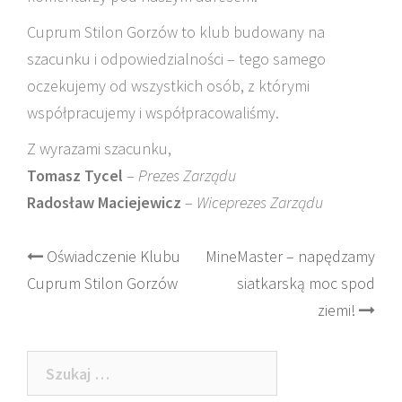
Cuprum Stilon Gorzów to klub budowany na
szacunku i odpowiedzialności – tego samego
oczekujemy od wszystkich osób, z którymi
współpracujemy i współpracowaliśmy.
Z wyrazami szacunku,
Tomasz Tycel
–
Prezes Zarządu
Radosław Maciejewicz
–
Wiceprezes Zarządu
Post
Oświadczenie Klubu
MineMaster – napędzamy
Cuprum Stilon Gorzów
siatkarską moc spod
navigation
ziemi!
Szukaj: