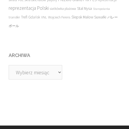
świata
playoffy
reprezentacja
reprezentacja Polski
Stal Nysa
siatkówka plażowa
Staropolanka
transfer
Trefl Gdańsk
Ślepsk Malow Suwałki
VNL
Wojciech Ferens
バレー
ボール
ARCHIWA
Archiwa