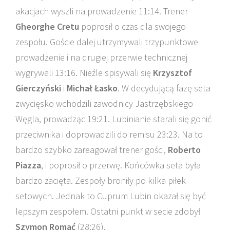
akacjach wyszli na prowadzenie 11:14. Trener
Gheorghe Cretu
poprosił o czas dla swojego
zespołu. Goście dalej utrzymywali trzypunktowe
prowadzenie i na drugiej przerwie technicznej
wygrywali 13:16. Nieźle spisywali się
Krzysztof
Gierczyński
i
Michał Łasko
. W decydującą fazę seta
zwycięsko wchodzili zawodnicy Jastrzębskiego
Węgla, prowadząc 19:21. Lubinianie starali się gonić
przeciwnika i doprowadzili do remisu 23:23. Na to
bardzo szybko zareagował trener gości,
Roberto
Piazza
, i poprosił o przerwę. Końcówka seta była
bardzo zacięta. Zespoły broniły po kilka piłek
setowych. Jednak to Cuprum Lubin okazał się być
lepszym zespołem. Ostatni punkt w secie zdobył
Szymon Romać
(28:26).