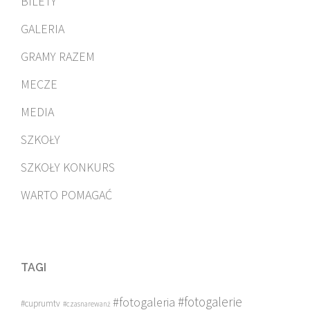
BILETY
GALERIA
GRAMY RAZEM
MECZE
MEDIA
SZKOŁY
SZKOŁY KONKURS
WARTO POMAGAĆ
TAGI
#fotogalerie
#fotogaleria
#cuprumtv
#czasnarewanż