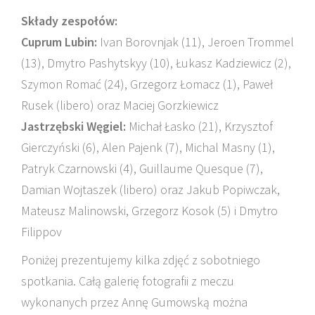
Składy zespołów:
Cuprum Lubin:
Ivan Borovnjak (11), Jeroen Trommel
(13), Dmytro Pashytskyy (10), Łukasz Kadziewicz (2),
Szymon Romać (24), Grzegorz Łomacz (1), Paweł
Rusek (libero) oraz Maciej Gorzkiewicz
Jastrzębski Węgiel:
Michał Łasko (21), Krzysztof
Gierczyński (6), Alen Pajenk (7), Michal Masny (1),
Patryk Czarnowski (4), Guillaume Quesque (7),
Damian Wojtaszek (libero) oraz Jakub Popiwczak,
Mateusz Malinowski, Grzegorz Kosok (5) i Dmytro
Filippov
Poniżej prezentujemy kilka zdjęć z sobotniego
spotkania. Całą galerię fotografii z meczu
wykonanych przez Annę Gumowską można