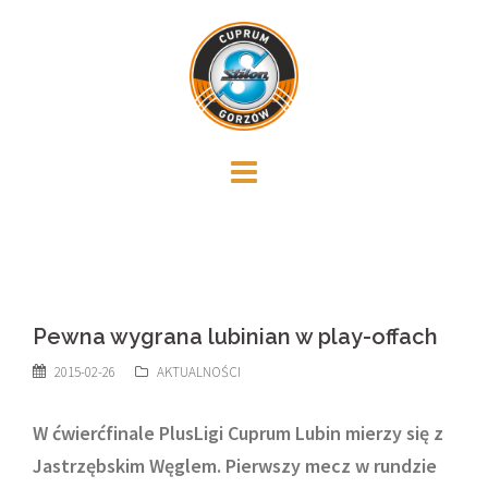
Skip
to
content
Pewna wygrana lubinian w play-offach
2015-02-26
AKTUALNOŚCI
W ćwierćfinale PlusLigi Cuprum Lubin mierzy się z
Jastrzębskim Węglem. Pierwszy mecz w rundzie