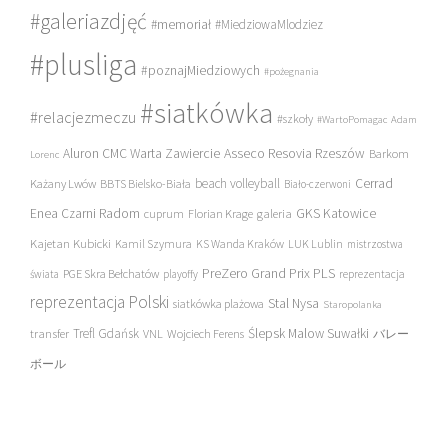
#galeriazdjęć
#memoriał
#MiedziowaMlodziez
#plusliga
#poznajMiedziowych
#pożegnania
#siatkówka
#relacjezmeczu
#szkoły
#WartoPomagac
Adam
Asseco Resovia Rzeszów
Aluron CMC Warta Zawiercie
Barkom
Lorenc
beach volleyball
Cerrad
Każany Lwów
BBTS Bielsko-Biała
Biało-czerwoni
Enea Czarni Radom
galeria
GKS Katowice
cuprum
Florian Krage
Kajetan Kubicki
Kamil Szymura
KS Wanda Kraków
LUK Lublin
mistrzostwa
PreZero Grand Prix PLS
PGE Skra Bełchatów
świata
playoffy
reprezentacja
reprezentacja Polski
Stal Nysa
siatkówka plażowa
Staropolanka
transfer
Trefl Gdańsk
Ślepsk Malow Suwałki
VNL
Wojciech Ferens
バレー
ボール