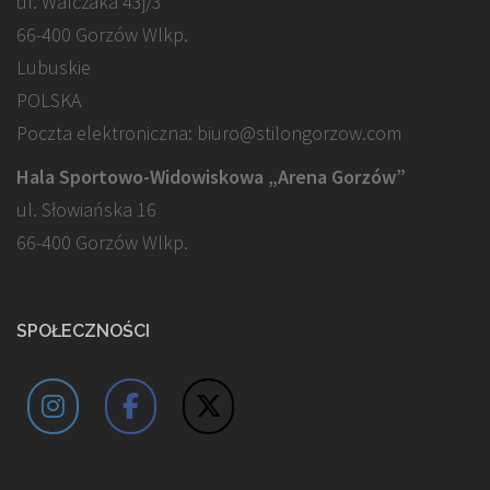
ul. Walczaka 43j/3
66-400 Gorzów Wlkp.
Lubuskie
POLSKA
Poczta elektroniczna: biuro@stilongorzow.com
Hala Sportowo-Widowiskowa „Arena Gorzów”
ul. Słowiańska 16
66-400 Gorzów Wlkp.
SPOŁECZNOŚCI