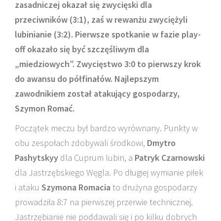
zasadniczej okazał się zwycięski dla
przeciwników (3:1), zaś w rewanżu zwyciężyli
lubinianie (3:2). Pierwsze spotkanie w fazie play-
off okazało się być szczęśliwym dla
„miedziowych”. Zwycięstwo 3:0 to pierwszy krok
do awansu do półfinałów. Najlepszym
zawodnikiem został atakujący gospodarzy,
Szymon Romać.
Początek meczu był bardzo wyrównany. Punkty w
obu zespołach zdobywali środkowi,
Dmytro
Pashytskyy
dla Cuprum lubin, a
Patryk Czarnowski
dla Jastrzębskiego Węgla. Po długiej wymianie piłek
i ataku
Szymona Romacia
to drużyna gospodarzy
prowadziła 8:7 na pierwszej przerwie technicznej.
Jastrzębianie nie poddawali się i po kilku dobrych