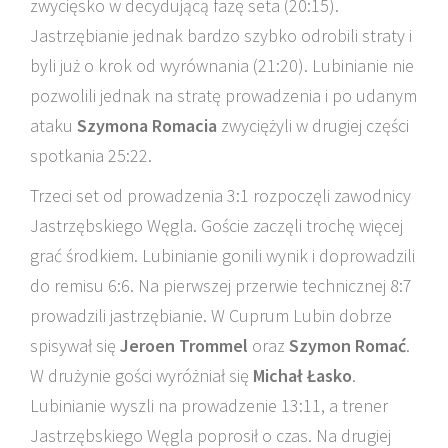
zwycięsko w decydującą fazę seta (20:15).
Jastrzębianie jednak bardzo szybko odrobili straty i
byli już o krok od wyrównania (21:20). Lubinianie nie
pozwolili jednak na stratę prowadzenia i po udanym
ataku
Szymona Romacia
zwyciężyli w drugiej części
spotkania 25:22.
Trzeci set od prowadzenia 3:1 rozpoczęli zawodnicy
Jastrzębskiego Węgla. Goście zaczęli trochę więcej
grać środkiem. Lubinianie gonili wynik i doprowadzili
do remisu 6:6. Na pierwszej przerwie technicznej 8:7
prowadzili jastrzębianie. W Cuprum Lubin dobrze
spisywał się
Jeroen Trommel
oraz
Szymon Romać
.
W drużynie gości wyróżniał się
Michał Łasko
.
Lubinianie wyszli na prowadzenie 13:11, a trener
Jastrzębskiego Węgla poprosił o czas. Na drugiej