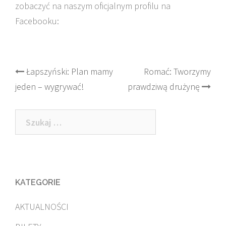
zobaczyć na naszym oficjalnym profilu na
Facebooku:
Post
Łapszyński: Plan mamy
Romać: Tworzymy
jeden – wygrywać!
prawdziwą drużynę
navigation
Szukaj:
KATEGORIE
AKTUALNOŚCI