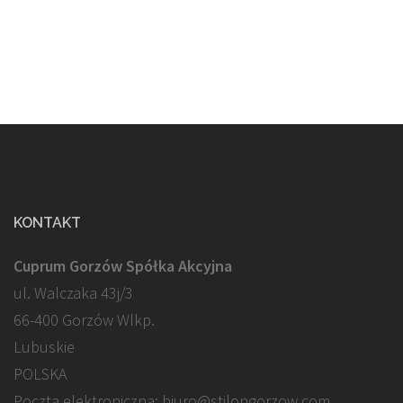
KONTAKT
Cuprum Gorzów Spółka Akcyjna
ul. Walczaka 43j/3
66-400 Gorzów Wlkp.
Lubuskie
POLSKA
Poczta elektroniczna: biuro@stilongorzow.com