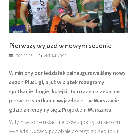
Pierwszy wyjazd w nowym sezonie
2021-10-06
AKTUALNOŚCI
W miniony poniedziałek zainaugurowaliśmy nowy
sezon PlusLigi, a już w piątek rozegramy
spotkanie drugiej kolejki. Tym razem czeka nas
pierwsze spotkanie wyjazdowe – w Warszawie,
gdzie zmierzymy się z Projektem Warszawa.
W tym sezonie układ meczów z początku sezonu
wygląda łudząco podobnie do tego sprzed roku.