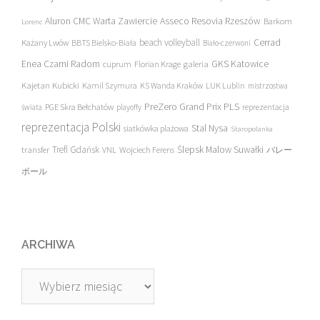
Asseco Resovia Rzeszów
Aluron CMC Warta Zawiercie
Barkom
Lorenc
beach volleyball
Cerrad
Każany Lwów
BBTS Bielsko-Biała
Biało-czerwoni
Enea Czarni Radom
galeria
GKS Katowice
cuprum
Florian Krage
Kajetan Kubicki
Kamil Szymura
KS Wanda Kraków
LUK Lublin
mistrzostwa
PreZero Grand Prix PLS
PGE Skra Bełchatów
świata
playoffy
reprezentacja
reprezentacja Polski
Stal Nysa
siatkówka plażowa
Staropolanka
transfer
Trefl Gdańsk
Ślepsk Malow Suwałki
VNL
Wojciech Ferens
バレー
ボール
ARCHIWA
Archiwa