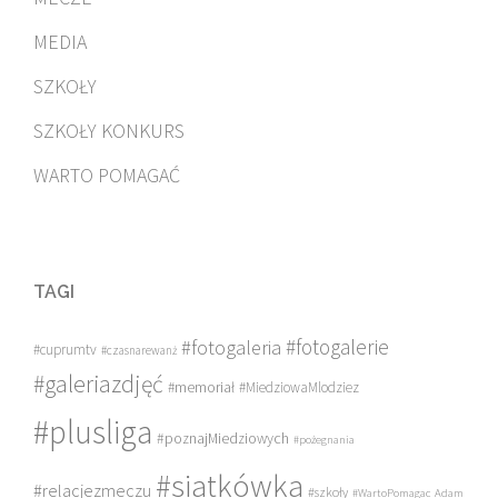
MEDIA
SZKOŁY
SZKOŁY KONKURS
WARTO POMAGAĆ
TAGI
#fotogalerie
#fotogaleria
#cuprumtv
#czasnarewanż
#galeriazdjęć
#memoriał
#MiedziowaMlodziez
#plusliga
#poznajMiedziowych
#pożegnania
#siatkówka
#relacjezmeczu
#szkoły
#WartoPomagac
Adam