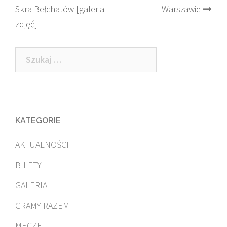
Skra Bełchatów [galeria
Warszawie
navigation
zdjęć]
Szukaj:
KATEGORIE
AKTUALNOŚCI
BILETY
GALERIA
GRAMY RAZEM
MECZE