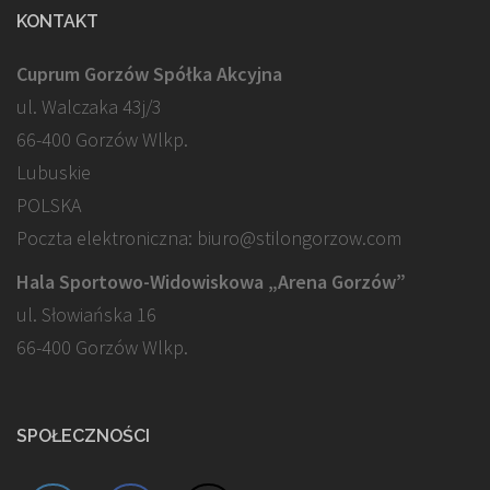
KONTAKT
Cuprum Gorzów Spółka Akcyjna
ul. Walczaka 43j/3
66-400 Gorzów Wlkp.
Lubuskie
POLSKA
Poczta elektroniczna: biuro@stilongorzow.com
Hala Sportowo-Widowiskowa „Arena Gorzów”
ul. Słowiańska 16
66-400 Gorzów Wlkp.
SPOŁECZNOŚCI