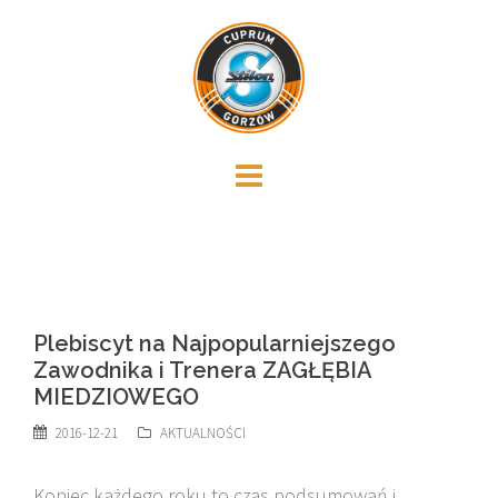
Skip
to
content
Plebiscyt na Najpopularniejszego
Zawodnika i Trenera ZAGŁĘBIA
MIEDZIOWEGO
2016-12-21
AKTUALNOŚCI
Koniec każdego roku to czas podsumowań i