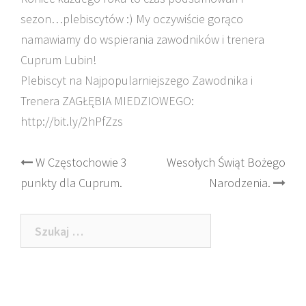
sezon…plebiscytów :) My oczywiście gorąco
namawiamy do wspierania zawodników i trenera
Cuprum Lubin!
Plebiscyt na Najpopularniejszego Zawodnika i
Trenera ZAGŁĘBIA MIEDZIOWEGO:
http://bit.ly/2hPfZzs
Post
W Częstochowie 3
Wesołych Świąt Bożego
punkty dla Cuprum.
Narodzenia.
navigation
Szukaj: