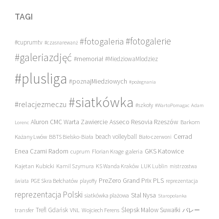
TAGI
#fotogalerie
#fotogaleria
#cuprumtv
#czasnarewanż
#galeriazdjęć
#memoriał
#MiedziowaMlodziez
#plusliga
#poznajMiedziowych
#pożegnania
#siatkówka
#relacjezmeczu
#szkoły
#WartoPomagac
Adam
Asseco Resovia Rzeszów
Aluron CMC Warta Zawiercie
Barkom
Lorenc
beach volleyball
Cerrad
Każany Lwów
BBTS Bielsko-Biała
Biało-czerwoni
Enea Czarni Radom
galeria
GKS Katowice
cuprum
Florian Krage
Kajetan Kubicki
Kamil Szymura
KS Wanda Kraków
LUK Lublin
mistrzostwa
PreZero Grand Prix PLS
PGE Skra Bełchatów
świata
playoffy
reprezentacja
reprezentacja Polski
Stal Nysa
siatkówka plażowa
Staropolanka
transfer
Trefl Gdańsk
Ślepsk Malow Suwałki
VNL
Wojciech Ferens
バレー